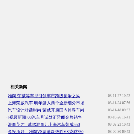
相关新闻
·
雅阁 荣威等车型引领车市跨级竞争之风
08-11-27 10:52
·
上海荣威汽车 明年进入两个全新细分市场
08-11-24 07:56
·
汽车设计对话时尚 荣威开启国内跨界车尚
08-11-18 09:37
·
[视频新闻]08汽车月试驾汇雅阁金牌销售
08-10-26 16:41
·
混血英才--试驾混血儿上海汽车荣威550
08-09-23 10:43
·
各投所好—雅阁VS蒙迪欧致胜VS荣威750
08-06-30 09:42