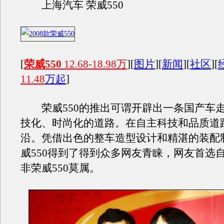
上海汽车 荣威550
[
荣威550
12.68-18.98万
][
图片
][
新闻
][
社区
][
11.48
万起
]
荣威550的推出可谓开辟出一条国产车
技化、时尚化的道路。在自主科技和品质道
沿。凭借出色的整车造型设计和精湛的装配
威550得到了得到众多网友青睐，网友首选
非荣威550莫属。