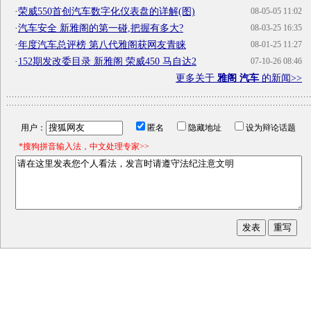
·
荣威550首创汽车数字化仪表盘的详解(图)
08-05-05 11:02
·
汽车安全 新雅阁的第一碰,把握有多大?
08-03-25 16:35
·
年度汽车总评榜 第八代雅阁获网友青睐
08-01-25 11:27
·
152期发改委目录 新雅阁 荣威450 马自达2
07-10-26 08:46
更多关于
雅阁 汽车
的新闻>>
用户：
匿名
隐藏地址
设为辩论话题
*搜狗拼音输入法，中文处理专家>>