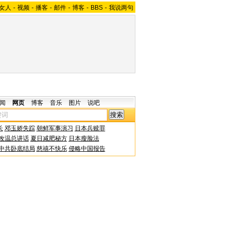
女人
-
视频
-
播客
-
邮件
-
博客
-
BBS
-
我说两句
闻
网页
博客
音乐
图片
说吧
长
邓玉娇失踪
朝鲜军事演习
日本兵赎罪
改温总讲话
夏日减肥秘方
日本瘦脸法
中共卧底结局
慈禧不快乐
侵略中国报告