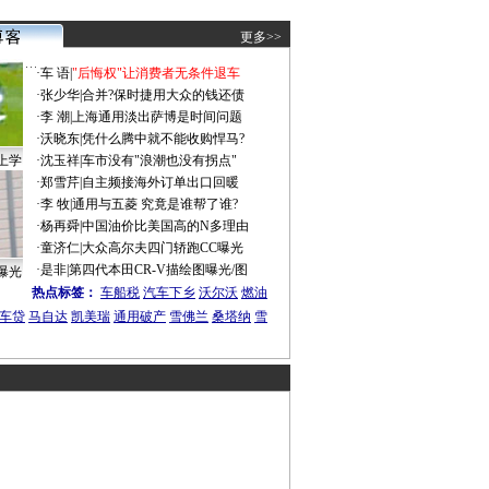
更多>>
·
车 语
|
"后悔权"让消费者无条件退车
·
张少华
|
合并?保时捷用大众的钱还债
·
李 潮
|
上海通用淡出萨博是时间问题
·
沃晓东
|
凭什么腾中就不能收购悍马?
上学
·
沈玉祥
|
车市没有"浪潮也没有拐点"
·
郑雪芹
|
自主频接海外订单出口回暖
·
李 牧
|
通用与五菱 究竟是谁帮了谁?
·
杨再舜
|
中国油价比美国高的N多理由
·
童济仁
|
大众高尔夫四门轿跑CC曝光
·
是非
|
第四代本田CR-V描绘图曝光/图
曝光
热点标签：
车船税
汽车下乡
沃尔沃
燃油
车贷
马自达
凯美瑞
通用破产
雪佛兰
桑塔纳
雪