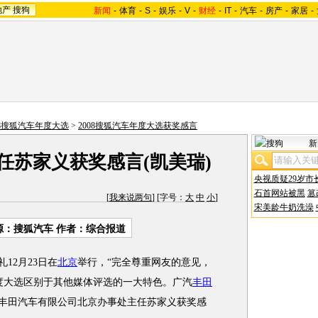
地产
搜狗
新闻
-
体育
-
S
-
娱乐
-
V
-
财经
-
IT
-
汽车
-
房产
-
家居
-
08搜狐汽车年度大选
>
2008搜狐汽车年度大选获奖感言
新
任苏家义获奖感言(凯美瑞)
央视质疑29岁市
石首网站被黑
篡
[
我来说两句
] [字号：
大
中
小
]
宋美龄牛奶洗澡
源：搜狐汽车 作者：综合报道
12月23日在
北京
举行，“完全尊重网友的意见，
度大选区别于其他媒体评选的一大特色。广汽
丰田
汽丰田汽车有限公司北京办事处主任苏家义获奖感