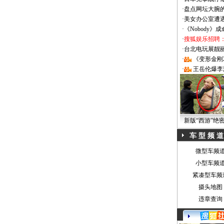
·
盘点网坛大腕
·
美女办公室遭
·
《Nobody》
·
搜狐娱乐招聘
·
台北电玩展靓丽Sh
·
《变形金刚
·
王岳伦爆李
新版“西游”绝
车 型 频 道
微型车频
小型车频
紧凑型车频
摄头地图
违章查询