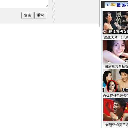
最 热 
谍战大片-《风
闺房视频自拍
自爆捉奸后恶梦
刘翔亚锦赛三