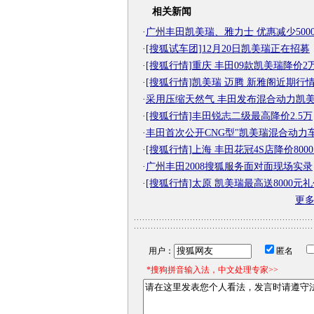
相关新闻
·
广州丰田凯美瑞、雅力士 优惠减少500
·
[搜狐试车团]12月20日凯美瑞正在招募
·
[搜狐行情]重庆 丰田09款凯美瑞降价2
·
[搜狐行情]凯美瑞 迈腾 新雅阁近期行
·
采用压缩天然气 丰田发布混合动力凯
·
[搜狐行情]丰田锐志二级最高降价2.5万
·
丰田首次公开CNG型"凯美瑞混合动力车
·
[搜狐行情]上海 丰田花冠4S店降价800
·
广州丰田2008搜狐服务面对面现场实录
·
[搜狐行情]太原 凯美瑞最高送8000元
更
用户：
匿名
*搜狗拼音输入法，中文处理专家>>