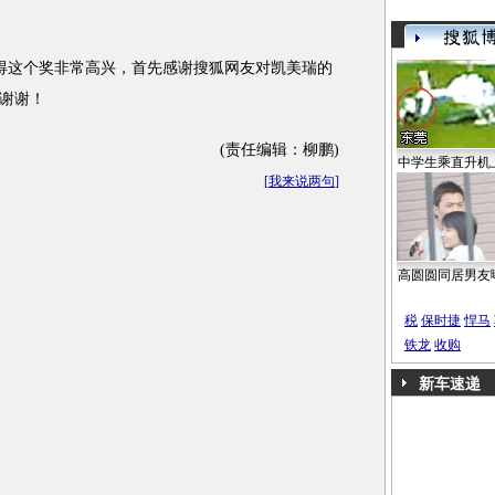
获得这个奖非常高兴，首先感谢搜狐网友对凯美瑞的
谢谢！
(责任编辑：柳鹏)
中学生乘直升机
[
我来说两句
]
高圆圆同居男友
税
保时捷
悍马
铁龙
收购
新车速递