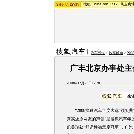
搜狐
ChinaRen
17173
焦点房
汽车频道
>
购车频道
>
20
广丰北京办事处主
2008年12月23日17:28
来
“2008搜狐汽车年度大选”颁奖典礼
真实还原网友的声音”是搜狐汽车年
凯美瑞获“舒适性满意度冠军”，广