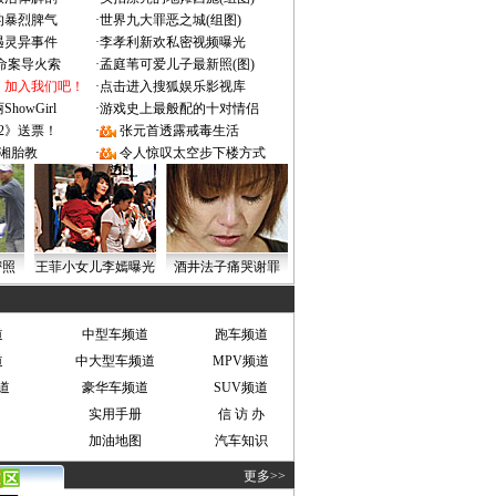
的暴烈脾气
·
世界九大罪恶之城(组图)
遇灵异事件
·
李孝利新欢私密视频曝光
成命案导火索
·
孟庭苇可爱儿子最新照(图)
：加入我们吧！
·
点击进入搜狐娱乐影视库
owGirl
·
游戏史上最般配的十对情侣
2》送票！
·
张元首透露戒毒生活
湘胎教
·
令人惊叹太空步下楼方式
密照
王菲小女儿李嫣曝光
酒井法子痛哭谢罪
道
中型车频道
跑车频道
道
中大型车频道
MPV频道
道
豪华车频道
SUV频道
实用手册
信 访 办
加油地图
汽车知识
更多>>