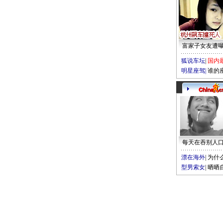
富家子女友遭
狐说车坛
|
国内
明星座驾
|
谁的
每天在吞别人
漂在海外
|
为什
型男索女
|
晒晒