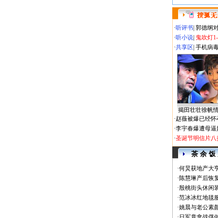
·
听评书
|
郭德纲
·
听小说
|
鬼吹灯1
·
共享区
|
手机病
揭田壮壮徐帆
·
赵薇被爆已经怀
·
李宇春爆遭母逼
·
圣诞节明信片八
茶 余 饭
·
何炅获地产大亨
·
陈慧琳产后恢复
·
殷桃街头休闲装
·
范冰冰红地毯
·
姚晨与老公素
·
日军竟拿战俘