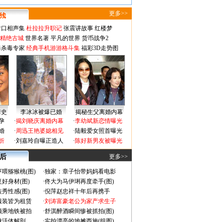
更多>>
对口相声集
杜拉拉升职记
张震讲故事
红楼梦
-精绝古城
世界名著
平凡的世界
货币战争2
毒杀毒专家
经典手机游游格斗集
福彩3D走势图
情史
李冰冰被爆已婚
揭秘生父离婚内幕
孕
·
揭刘晓庆离婚内幕
·
李幼斌新恋情曝光
婚
·
周迅王艳婆媳相见
·
陆毅爱女照首曝光
折
·
刘嘉玲自曝正造人
·
陈好新男友被曝光
 后
更多>>
喂猕猴桃(图)
·
独家：章子怡带妈妈看电影
好身材(图)
·
佟大为马伊琍再度牵手(图)
秀性感(图)
·
倪萍赵忠祥十年后再携手
服装皆为租赁
·
刘涛富豪老公为家产求生子
颜乘地铁被拍
·
舒淇醉酒瞬间惨被抓拍(图)
做活体解剖
·
实拍漂亮的地摊西施(组图)