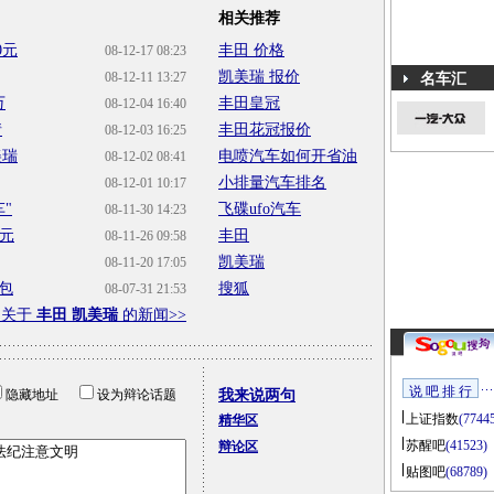
相关推荐
0元
丰田 价格
08-12-17 08:23
凯美瑞 报价
08-12-11 13:27
名车汇
万
丰田皇冠
08-12-04 16:40
情
丰田花冠报价
08-12-03 16:25
美瑞
电喷汽车如何开省油
08-12-02 08:41
小排量汽车排名
08-12-01 10:17
"
飞碟ufo汽车
08-11-30 14:23
0元
丰田
08-11-26 09:58
凯美瑞
08-11-20 17:05
礼包
搜狐
08-07-31 21:53
多关于
丰田 凯美瑞
的新闻>>
说 吧 排 行
隐藏地址
设为辩论话题
我来说两句
上证指数
(7744
精华区
苏醒吧
(41523)
辩论区
贴图吧
(68789)