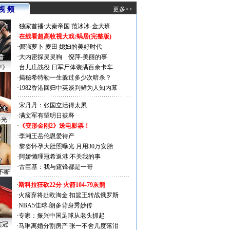
视 频
更多>>
·
独家首播:大秦帝国
范冰冰-金大班
·
在线看超高收视大戏:
蜗居(完整版)
·
倔强萝卜
麦田
媳妇的美好时代
·
大内密探灵灵狗
倪萍-美丽的事
声》
·
台儿庄战役 日军尸体装满百余卡车
·
揭秘希特勒一生躲过多少次暗杀？
·
1982香港回归中英谈判鲜为人知内幕
·
宋丹丹：张国立活得太累
·
满文军有望明日获释
曝光
·
《变形金刚2》送电影票！
·
李湘王岳伦恩爱待产
·
黎姿怀孕大肚照曝光 月用30万安胎
·
阿娇懒理冠希返港:不关我的事
·
古巨基：我与霆锋都是一哥
不断
·
斯科拉狂砍22分 火箭104-79灰熊
·
火箭弃将赴欧淘金 扣篮王转战俄罗斯
·
NBA5佳球-朗多背身秀妙传
·
专家：振兴中国足球从老头抓起
连冠
·
马琳离婚分割房产 张一不舍几度落泪