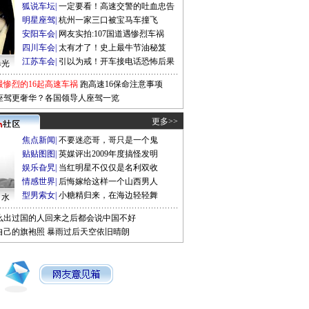
狐说车坛
|
一定要看！高速交警的吐血忠告
明星座驾
|
杭州一家三口被宝马车撞飞
安阳车会
|
网友实拍:107国道遇惨烈车祸
四川车会
|
太有才了！史上最牛节油秘笈
江苏车会
|
引以为戒！开车接电话恐怖后果
曝光
最惨烈的16起高速车祸
跑高速16保命注意事项
座驾更奢华？各国领导人座驾一览
更多>>
焦点新闻
|
不要迷恋哥，哥只是一个鬼
贴贴图图
|
英媒评出2009年度搞怪发明
娱乐旮旯
|
当红明星不仅仅是名利双收
情感世界
|
后悔嫁给这样一个山西男人
型男索女
|
小糖精归来，在海边轻轻舞
口水
么出过国的人回来之后都会说中国不好
自己的旗袍照
暴雨过后天空依旧晴朗