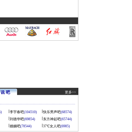
说 吧
更多>>
5)
李宇春吧
(104510)
快乐男声吧
(68574)
刘德华吧
(69854)
东方神起吧
(65744)
婚姻吧
(78544)
37℃女人吧
(6985)