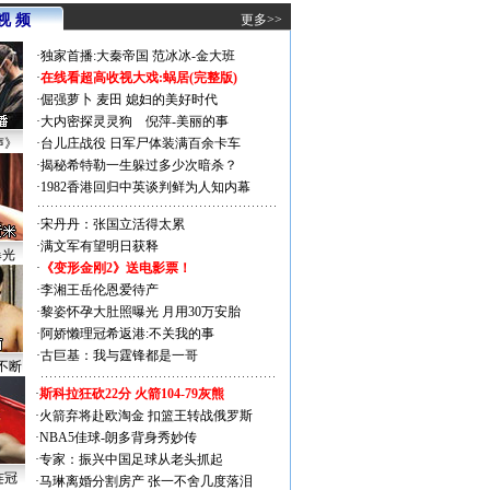
视 频
更多>>
·
独家首播:大秦帝国
范冰冰-金大班
·
在线看超高收视大戏:
蜗居(完整版)
·
倔强萝卜
麦田
媳妇的美好时代
·
大内密探灵灵狗
倪萍-美丽的事
声》
·
台儿庄战役 日军尸体装满百余卡车
·
揭秘希特勒一生躲过多少次暗杀？
·
1982香港回归中英谈判鲜为人知内幕
·
宋丹丹：张国立活得太累
·
满文军有望明日获释
曝光
·
《变形金刚2》送电影票！
·
李湘王岳伦恩爱待产
·
黎姿怀孕大肚照曝光 月用30万安胎
·
阿娇懒理冠希返港:不关我的事
·
古巨基：我与霆锋都是一哥
不断
·
斯科拉狂砍22分 火箭104-79灰熊
·
火箭弃将赴欧淘金 扣篮王转战俄罗斯
·
NBA5佳球-朗多背身秀妙传
·
专家：振兴中国足球从老头抓起
连冠
·
马琳离婚分割房产 张一不舍几度落泪