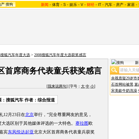
地产
搜狗
新闻
-
体育
-
S
-
娱乐
-
V
-
财经
-
IT
-
汽车
-
房产
-
家居
-
08搜狐汽车年度大选
>
2008搜狐汽车年度大选获奖感言
新
区首席商务代表童兵获奖感言
央视质疑29岁市
石首网站被黑
篡
[
我来说两句
] [字号：
大
中
小
]
宋美龄牛奶洗澡
源：搜狐汽车 作者：综合报道
12月23日在
北京
举行，“完全尊重网友的意见，
度大选区别于其他媒体评选的一大特色。
赛拉图
欧
嘉宾
东风悦达起亚
北京大区首席商务代表童兵获奖