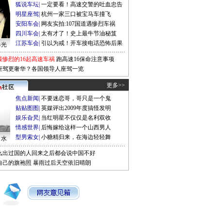
狐说车坛
|
一定要看！高速交警的吐血忠告
明星座驾
|
杭州一家三口被宝马车撞飞
安阳车会
|
网友实拍:107国道遇惨烈车祸
四川车会
|
太有才了！史上最牛节油秘笈
江苏车会
|
引以为戒！开车接电话恐怖后果
曝光
最惨烈的16起高速车祸
跑高速16保命注意事项
座驾更奢华？各国领导人座驾一览
更多>>
焦点新闻
|
不要迷恋哥，哥只是一个鬼
贴贴图图
|
英媒评出2009年度搞怪发明
娱乐旮旯
|
当红明星不仅仅是名利双收
情感世界
|
后悔嫁给这样一个山西男人
型男索女
|
小糖精归来，在海边轻轻舞
口水
么出过国的人回来之后都会说中国不好
自己的旗袍照
暴雨过后天空依旧晴朗