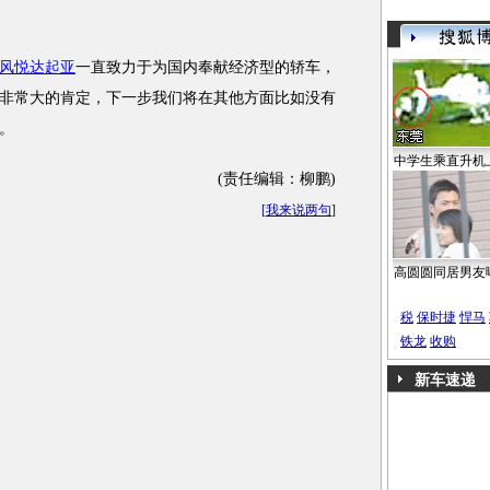
风悦达起亚
一直致力于为国内奉献经济型的轿车，
非常大的肯定，下一步我们将在其他方面比如没有
。
中学生乘直升机
(责任编辑：柳鹏)
[
我来说两句
]
高圆圆同居男友
税
保时捷
悍马
铁龙
收购
新车速递