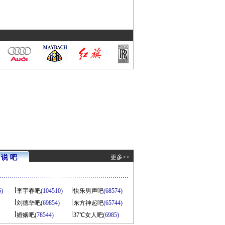
说 吧
更多>>
5)
李宇春吧
(104510)
快乐男声吧
(68574)
刘德华吧
(69854)
东方神起吧
(65744)
婚姻吧
(78544)
37℃女人吧
(6985)