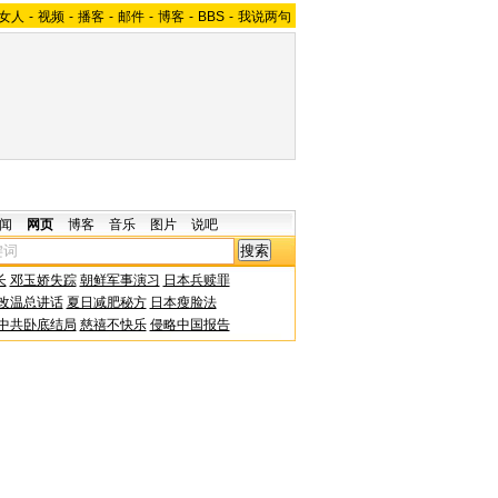
女人
-
视频
-
播客
-
邮件
-
博客
-
BBS
-
我说两句
闻
网页
博客
音乐
图片
说吧
长
邓玉娇失踪
朝鲜军事演习
日本兵赎罪
改温总讲话
夏日减肥秘方
日本瘦脸法
中共卧底结局
慈禧不快乐
侵略中国报告