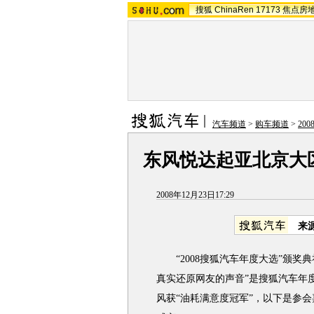
搜狐
ChinaRen
17173
焦点房
汽车频道
>
购车频道
>
20
东风悦达起亚北京大
2008年12月23日17:29
来
“2008搜狐汽车年度大选”颁奖典礼
真实还原网友的声音”是搜狐汽车年
风获“油耗满意度冠军”，以下是参会