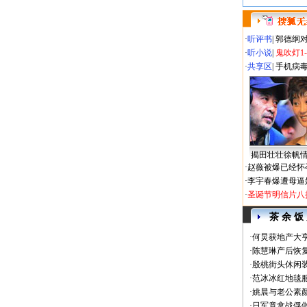
·
听评书
|
郭德纲
·
听小说
|
鬼吹灯1
·
共享区
|
手机病
揭田壮壮徐帆
·
赵薇被爆已经怀
·
李宇春爆遭母逼
·
圣诞节明信片八
茶 余 饭
·
何炅获地产大亨
·
陈慧琳产后恢复
·
殷桃街头休闲装
·
范冰冰红地毯
·
姚晨与老公素
·
日军竟拿战俘