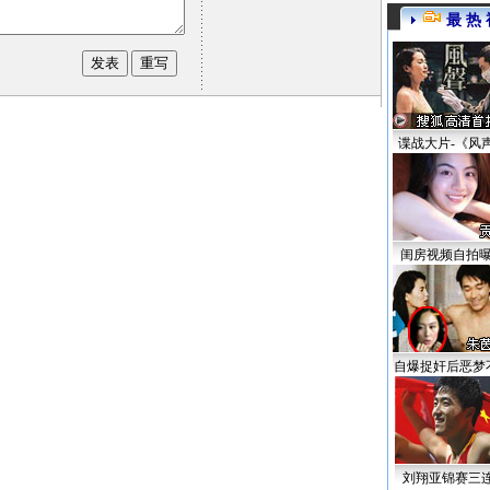
最 热 
谍战大片-《风
闺房视频自拍
自爆捉奸后恶梦
刘翔亚锦赛三