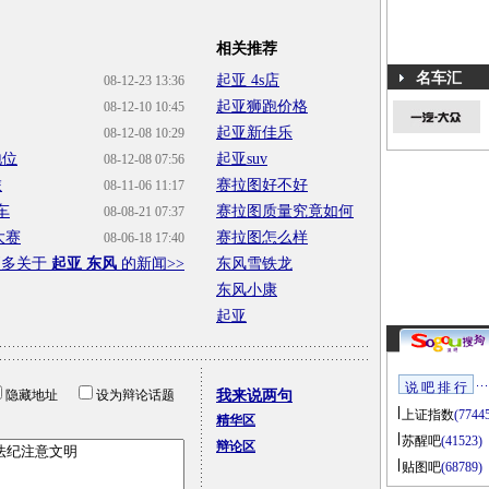
相关推荐
名车汇
起亚 4s店
08-12-23 13:36
起亚狮跑价格
08-12-10 10:45
起亚新佳乐
08-12-08 10:29
地位
起亚suv
08-12-08 07:56
旅
赛拉图好不好
08-11-06 11:17
车
赛拉图质量究竟如何
08-08-21 07:37
大赛
赛拉图怎么样
08-06-18 17:40
更多关于
起亚 东风
的新闻>>
东风雪铁龙
东风小康
起亚
说 吧 排 行
隐藏地址
设为辩论话题
我来说两句
上证指数
(7744
精华区
苏醒吧
(41523)
辩论区
贴图吧
(68789)