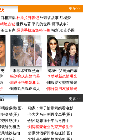
更多>>
对口相声集
杜拉拉升职记
张震讲故事
红楼梦
-精绝古城
世界名著
平凡的世界
货币战争2
毒杀毒专家
经典手机游游格斗集
福彩3D走势图
情史
李冰冰被爆已婚
揭秘生父离婚内幕
孕
·
揭刘晓庆离婚内幕
·
李幼斌新恋情曝光
婚
·
周迅王艳婆媳相见
·
陆毅爱女照首曝光
折
·
刘嘉玲自曝正造人
·
陈好新男友被曝光
 后
更多>>
喂猕猴桃(图)
·
独家：章子怡带妈妈看电影
好身材(图)
·
佟大为马伊琍再度牵手(图)
秀性感(图)
·
倪萍赵忠祥十年后再携手
服装皆为租赁
·
刘涛富豪老公为家产求生子
颜乘地铁被拍
·
舒淇醉酒瞬间惨被抓拍(图)
做活体解剖
·
实拍漂亮的地摊西施(组图)