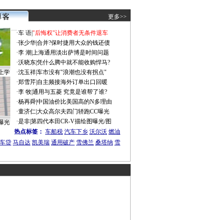
更多>>
·
车 语
|
"后悔权"让消费者无条件退车
·
张少华
|
合并?保时捷用大众的钱还债
·
李 潮
|
上海通用淡出萨博是时间问题
·
沃晓东
|
凭什么腾中就不能收购悍马?
上学
·
沈玉祥
|
车市没有"浪潮也没有拐点"
·
郑雪芹
|
自主频接海外订单出口回暖
·
李 牧
|
通用与五菱 究竟是谁帮了谁?
·
杨再舜
|
中国油价比美国高的N多理由
·
童济仁
|
大众高尔夫四门轿跑CC曝光
·
是非
|
第四代本田CR-V描绘图曝光/图
曝光
热点标签：
车船税
汽车下乡
沃尔沃
燃油
车贷
马自达
凯美瑞
通用破产
雪佛兰
桑塔纳
雪