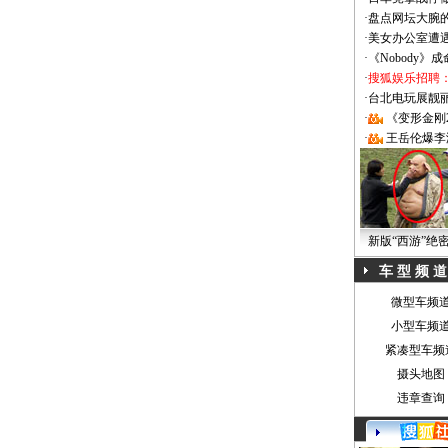
·
盘点网坛大腕
·
美女办公室遭
·
《Nobody》
·
搜狐娱乐招聘
·
台北电玩展靓丽Sh
·
《变形金刚
·
王岳伦爆李
新版“西游”绝
车 型 频 道
微型车频
小型车频
紧凑型车频
摄头地图
违章查询