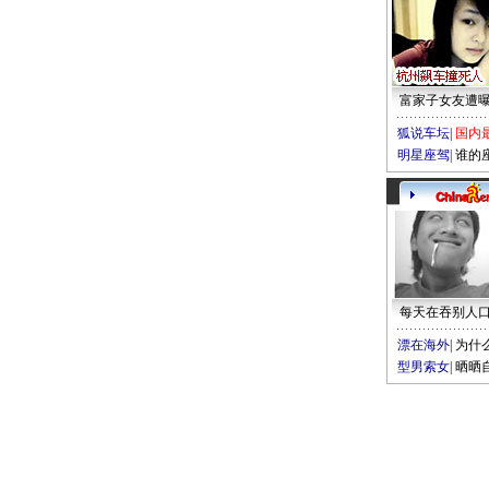
富家子女友遭
狐说车坛
|
国内
明星座驾
|
谁的
每天在吞别人
漂在海外
|
为什
型男索女
|
晒晒