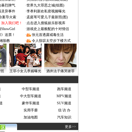
的暴烈脾气
·
世界九大罪恶之城(组图)
遇灵异事件
·
李孝利新欢私密视频曝光
成命案导火索
·
孟庭苇可爱儿子最新照(图)
：加入我们吧！
·
点击进入搜狐娱乐影视库
owGirl
·
游戏史上最般配的十对情侣
2》送票！
·
张元首透露戒毒生活
湘胎教
·
令人惊叹太空步下楼方式
密照
王菲小女儿李嫣曝光
酒井法子痛哭谢罪
道
中型车频道
跑车频道
道
中大型车频道
MPV频道
道
豪华车频道
SUV频道
实用手册
信 访 办
加油地图
汽车知识
更多>>