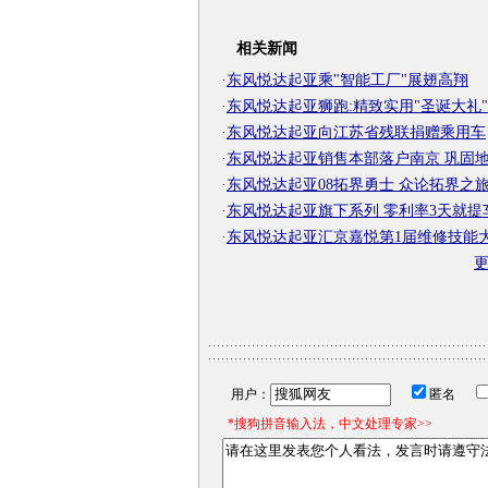
相关新闻
·
东风悦达起亚乘"智能工厂"展翅高翔
·
东风悦达起亚狮跑:精致实用"圣诞大礼"
·
东风悦达起亚向江苏省残联捐赠乘用车
·
东风悦达起亚销售本部落户南京 巩固
·
东风悦达起亚08拓界勇士 众论拓界之
·
东风悦达起亚旗下系列 零利率3天就提
·
东风悦达起亚汇京嘉悦第1届维修技能
用户：
匿名
*搜狗拼音输入法，中文处理专家>>