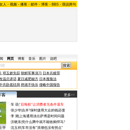
女人
-
视频
-
播客
-
邮件
-
博客
-
BBS
-
我说两句
闻
网页
博客
音乐
图片
说吧
长
邓玉娇失踪
朝鲜军事演习
日本兵赎罪
改温总讲话
夏日减肥秘方
日本瘦脸法
中共卧底结局
慈禧不快乐
侵略中国报告
更多>>
·
车 语
|
"后悔权"让消费者无条件退车
·
张少华
|
合并?保时捷用大众的钱还债
·
李 潮
|
上海通用淡出萨博是时间问题
·
沃晓东
|
凭什么腾中就不能收购悍马?
上学
·
沈玉祥
|
车市没有"浪潮也没有拐点"