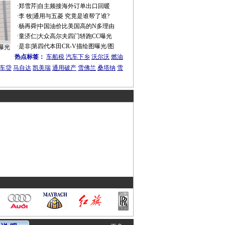
·
郑雪芹
|
自主频接海外订单出口回暖
·
李 牧
|
通用与五菱 究竟是谁帮了谁?
·
杨再舜
|
中国油价比美国高的N多理由
·
童济仁
|
大众高尔夫四门轿跑CC曝光
·
是非
|
第四代本田CR-V描绘图曝光/图
曝光
热点标签：
车船税
汽车下乡
沃尔沃
燃油
车贷
马自达
凯美瑞
通用破产
雪佛兰
桑塔纳
雪