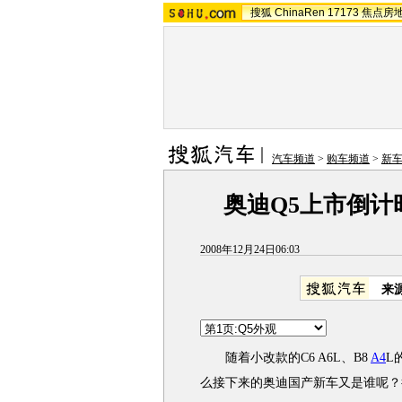
搜狐
ChinaRen
17173
焦点房
汽车频道
>
购车频道
>
新
奥迪Q5上市倒计
2008年12月24日06:03
来
随着小改款的C6 A6L、B8
A4
L
么接下来的奥迪国产新车又是谁呢？