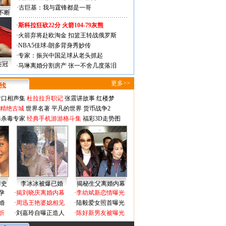
·
古巨基：我与霆锋都是一哥
不断
·
斯科拉狂砍22分 火箭104-79灰熊
·
火箭弃将赴欧淘金 扣篮王转战俄罗斯
·
NBA5佳球-朗多背身秀妙传
·
专家：振兴中国足球从老头抓起
连冠
·
马琳离婚分割房产 张一不舍几度落泪
更多>>
对口相声集
杜拉拉升职记
张震讲故事
红楼梦
-精绝古城
世界名著
平凡的世界
货币战争2
毒杀毒专家
经典手机游游格斗集
福彩3D走势图
情史
李冰冰被爆已婚
揭秘生父离婚内幕
孕
·
揭刘晓庆离婚内幕
·
李幼斌新恋情曝光
婚
·
周迅王艳婆媳相见
·
陆毅爱女照首曝光
折
·
刘嘉玲自曝正造人
·
陈好新男友被曝光