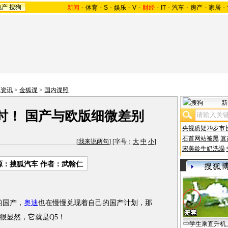
地产
搜狗
新闻
-
体育
-
S
-
娱乐
-
V
-
财经
-
IT
-
汽车
-
房产
-
家居
-
车资讯
>
金狐谍
>
国内谍照
新
时！ 国产与欧版细微差别
央视质疑29岁市
石首网站被黑
篡
[
我来说两句
] [字号：
大
中
小
]
宋美龄牛奶洗澡
源：搜狐汽车 作者：武翰仁
的国产，
奥迪
也在慢慢兑现着自己的国产计划，那
很显然，它就是Q5！
中学生乘直升机