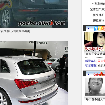
小型车频
紧凑型车频
摄头地图
违章查询
车获取的Q5国内路试谍照
富家子女友遭
狐说车坛
|
国内
明星座驾
|
谁的
每天在吞别人