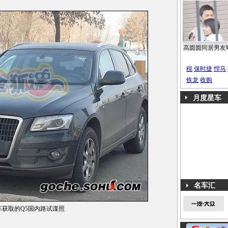
高圆圆同居男友
税
保时捷
悍马
铁龙
收购
月度星车
名车汇
车获取的Q5国内路试谍照