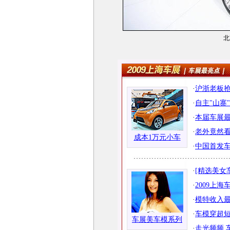
北
·
沪浙老板抢
·
自主"山寨
·
本届车展最
·
老外竟然看
成本1万元小车
·
中国首发
·
[精选美女
·
2009上
·
模特收入最
·
车模穿超短
车展美车模系列
·
走光频频 