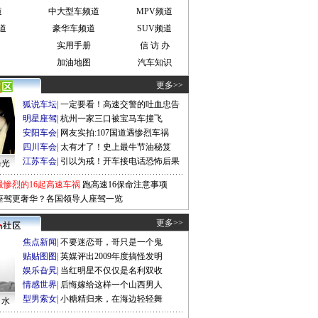
道
中大型车频道
MPV频道
道
豪华车频道
SUV频道
实用手册
信 访 办
加油地图
汽车知识
更多>>
狐说车坛
|
一定要看！高速交警的吐血忠告
明星座驾
|
杭州一家三口被宝马车撞飞
安阳车会
|
网友实拍:107国道遇惨烈车祸
四川车会
|
太有才了！史上最牛节油秘笈
江苏车会
|
引以为戒！开车接电话恐怖后果
曝光
最惨烈的16起高速车祸
跑高速16保命注意事项
座驾更奢华？各国领导人座驾一览
更多>>
焦点新闻
|
不要迷恋哥，哥只是一个鬼
贴贴图图
|
英媒评出2009年度搞怪发明
娱乐旮旯
|
当红明星不仅仅是名利双收
情感世界
|
后悔嫁给这样一个山西男人
型男索女
|
小糖精归来，在海边轻轻舞
口水