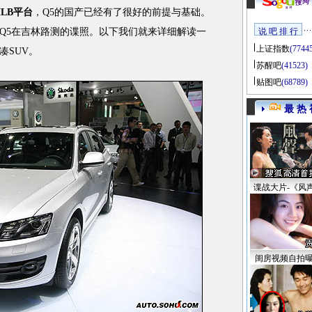
MLB平台
，Q5的国产已经有了很好的前提与基础。
Q5在吉林路测的谍照。以下我们就来详细解读一
说 吧 排 行
上证指数
(7744
紧凑SUV。
苏醒吧
(41523)
贴图吧
(68789)
最 热 
谍战大片-《风
闺房视频自拍