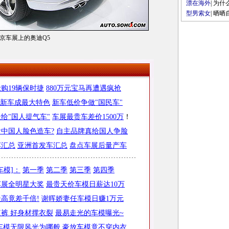
漂在海外
|
为什
型男索女
|
晒晒
京车展上的奥迪Q5
购19辆保时捷
880万元宝马再遭遇疯抢
"新车成最大特色
新车低价争做"国民车"
给"国人提气车"
车展最贵车差价1500万
！
中国人脸色造车?
自主品牌真给国人争脸
车汇总
亚洲首发车汇总
盘点车展后量产车
车模]：
第一季
第二季
第三季
第四季
海车展全明星大奖
最贵天价车模日薪达10万
高竟差千倍!
谢晖娇妻任车模日赚1万元
裤 好身材撑衣裂
最易走光的车模曝光~
车模无限风光为哪般
豪放车模竟不穿内衣