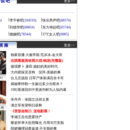
说 吧
更多>>
5)
李宇春吧
(104510)
快乐男声吧
(68574)
刘德华吧
(69854)
东方神起吧
(65744)
婚姻吧
(78544)
37℃女人吧
(6985)
视 频
更多>>
·
独家首播:大秦帝国
范冰冰-金大班
·
在线看超高收视大戏:
蜗居(完整版)
·
倔强萝卜
麦田
媳妇的美好时代
·
大内密探灵灵狗
倪萍-美丽的事
声》
·
台儿庄战役 日军尸体装满百余卡车
·
揭秘希特勒一生躲过多少次暗杀？
·
1982香港回归中英谈判鲜为人知内幕
·
宋丹丹：张国立活得太累
·
满文军有望明日获释
曝光
·
《变形金刚2》送电影票！
·
李湘王岳伦恩爱待产
·
黎姿怀孕大肚照曝光 月用30万安胎
·
阿娇懒理冠希返港:不关我的事