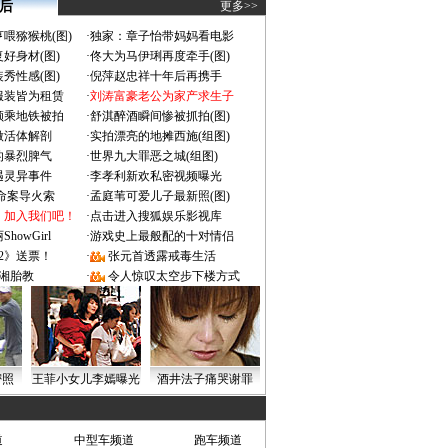
 后
更多>>
喂猕猴桃(图)
·
独家：章子怡带妈妈看电影
好身材(图)
·
佟大为马伊琍再度牵手(图)
秀性感(图)
·
倪萍赵忠祥十年后再携手
服装皆为租赁
·
刘涛富豪老公为家产求生子
颜乘地铁被拍
·
舒淇醉酒瞬间惨被抓拍(图)
做活体解剖
·
实拍漂亮的地摊西施(组图)
的暴烈脾气
·
世界九大罪恶之城(组图)
遇灵异事件
·
李孝利新欢私密视频曝光
成命案导火索
·
孟庭苇可爱儿子最新照(图)
：加入我们吧！
·
点击进入搜狐娱乐影视库
owGirl
·
游戏史上最般配的十对情侣
2》送票！
·
张元首透露戒毒生活
湘胎教
·
令人惊叹太空步下楼方式
密照
王菲小女儿李嫣曝光
酒井法子痛哭谢罪
道
中型车频道
跑车频道