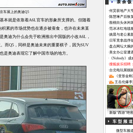
茶 余 饭
·
何炅获地产大亨
京车展上的奥迪Q5
·
陈慧琳产后恢复
本就是依靠着A6L官车的形象所支撑的。但随着
·
殷桃街头休闲装
国内积累的市场优势也在逐步被蚕食，也许在未来某
·
范冰冰红地毯
·
姚晨与老公素
是奥迪为什么会先于欧洲推出中国版的小改A6L，
·
日军竟拿战俘
故。而Q5，同样是奥迪未来的重要棋子，因为SUV
·
盘点网坛大腕
·
美女办公室遭
也是奥迪表现它了解中国市场的地方。
·
《Nobody》
·
搜狐娱乐招聘
·
台北电玩展靓丽Sh
·
《变形金刚
·
王岳伦爆李
新版“西游”绝
车 型 频 道
微型车频