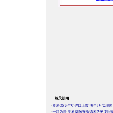
相关新闻
·
奥迪Q5明年初进口上市 明年8月实现国
·
一睹为快 奥迪R8敞篷版德国路测谍照