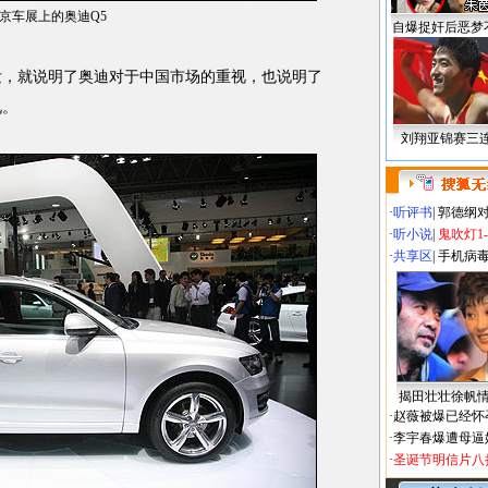
京车展上的奥迪Q5
自爆捉奸后恶梦
，就说明了奥迪对于中国市场的重视，也说明了
视。
刘翔亚锦赛三
·
听评书
|
郭德纲
·
听小说
|
鬼吹灯1
·
共享区
|
手机病
揭田壮壮徐帆
·
赵薇被爆已经怀
·
李宇春爆遭母逼
·
圣诞节明信片八