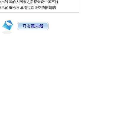
么出过国的人回来之后都会说中国不好
自己的旗袍照
暴雨过后天空依旧晴朗