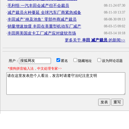
·
毛利悟:一汽丰田会减产但不会裁员
08-11-24 07:30
·
减产裁员火种蔓延 全球汽车厂商紧急戒备
08-11-10 13:37
·
丰田减产"殃及池鱼" 零部件商减产裁员
08-08-30 09:13
·
销量增速放缓 丰田在美重型机动车厂减产
08-03-15 09:02
·
丰田两美国皮卡工厂减产应对疲软市场
08-03-14 10:18
更多关于
丰田 减产裁员
的新闻>>
用户：
匿名
隐藏地址
设为辩论话题
*搜狗拼音输入法，中文处理专家>>