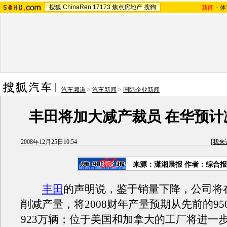
搜狐
ChinaRen
17173
焦点房地产
搜狗
新闻
-
体
汽车频道
>
汽车新闻
>
国际企业新闻
丰田将加大减产裁员 在华预计
2008年12月25日10:54
[
我来
来源：潇湘晨报 作者：综合
丰田
的声明说，鉴于销量下降，公司将
削减产量，将2008财年产量预期从先前的95
923万辆；位于美国和加拿大的工厂将进一