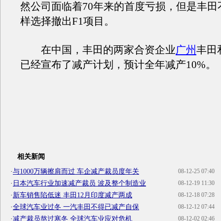
然公司面临着70年来的首度亏损，但是丰田
样选择撤出F1项目。
在中国，丰田的两家合资企业
广州
丰田
已经宣布了减产计划，预计全年减产10%。
相关新闻
·
与1000万辆擦肩而过 车企减产裁员度年关
08-12-25 07:40
·
日本汽车行业加速减产裁员 波及整个制造业
08-12-19 11:30
·
新车销售陷低迷 丰田12月印度减产两成
08-12-18 07:28
·
全球汽车业过冬 一汽丰田不得已减产自保
08-12-12 07:44
·
减产裁员熬过寒冬 全球汽车业应对危机
08-12-02 02:46