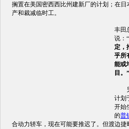
搁置在美国密西西比州建新厂的计划；在日
产和裁减临时工。
丰田
说：“
定，
乎所
能或
目。
另
计划于
开始
的
普
合动力轿车，现在可能要推迟了。但渡边捷