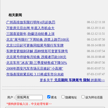
相关新闻
·
广州高排放车限行明年4月起执罚
08-12-22 11:18
·
万套房元旦出闸 年底入市机会大
08-12-19 11:41
·
三国喜迎新年,劲爆活动轮番上演
08-12-12 11:51
·
北京"尾号限行"下周轮换 违禁上路罚100元
08-12-01 07:50
·
北京12日起可更换同组尾号限行车车牌
08-10-14 08:10
·
车牌变更细则详解 四种情形可变更车牌号
08-10-13 07:54
·
北京尾号停驶每月轮换 违规者罚款100元
08-10-10 08:48
·
北京车市"冰冻"期:三季度销售或下降50%
08-07-09 07:56
·
2008年西安汽车市场元旦掀起"小高潮"
08-01-03 07:51
·
市场表现前紧后松 3.15将成车市分水岭
07-03-13 07:47
更多关于
元旦期间 车牌尾号 限制
的新闻>>
用户：
匿名
隐藏地址
设为辩论话题
*搜狗拼音输入法，中文处理专家>>