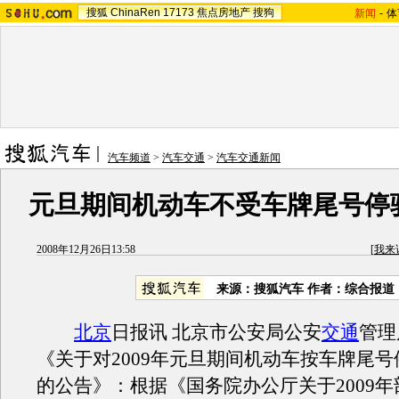
搜狐
ChinaRen
17173
焦点房地产
搜狗
新闻
-
体
汽车频道
>
汽车交通
>
汽车交通新闻
元旦期间机动车不受车牌尾号停
2008年12月26日13:58
[
我来
来源：搜狐汽车 作者：综合报道
北京
日报讯 北京市公安局公安
交通
管理
《关于对2009年元旦期间机动车按车牌尾
的公告》：根据《国务院办公厅关于2009