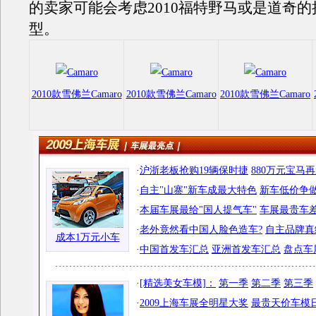
的卖家可能会考虑2010福特野马或是道奇
型。
2010款雪佛兰Camaro
2010款雪佛兰Camaro
2010款雪佛兰Camaro
·
沪浙老板抢购19辆保时捷
880万元宝马
·
自主"山寨"新车成最大特色
新车低价争做
·
本届车展最给"国人提气车"
车展最贵车差
·
老外竟然看中国人脸色造车?
自主品牌真
成本1万元小车
·
中国首发车汇总
亚洲首发车汇总
盘点车
·
[精选美女车模]：
第一季
第二季
第三季
·
2009上海车展全明星大奖
最贵天价车模日