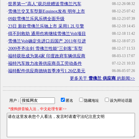
·
世界第一"高人"获总统赠送雪佛兰汽车
08-12-26 08:32
·
雪佛兰交叉车型新Equinox发布 明年上市
08-12-25 07:42
·
09款雪佛兰乐风乐骋全面升级
08-12-23 07:39
·
23日 新款雪佛兰乐驰上市 采用1.2L引擎
08-12-19 14:45
·
得不到救助 通用也将继续雪佛兰Volt项目
08-12-18 11:42
·
雪佛兰Volt确定先进口后国产 2011年引进
08-12-18 07:25
·
2009齐齐出剑 雪佛兰性能"三剑客"车型
08-12-17 11:53
·
福特获批成为第4家 印度政府车辆供应商
08-03-13 17:07
·
福特汽车致力改善供应商员工劳动条件
07-12-21 10:33
·
福特配件供应商德纳首季净亏1.26亿美元
06-06-05 07:26
更多关于
雪佛兰 供应商
的新闻>>
用户：
匿名
隐藏地址
设为辩论话题
*搜狗拼音输入法，中文处理专家>>