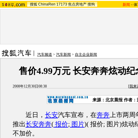
搜狐
ChinaRen
17173
焦点房地产
搜狗
新闻
-
体
汽车频道
>
汽车新闻
>
自主企业新闻
售价4.99万元 长安奔奔炫动
2008年12月30日08:38
[
我来
来源：北京晨报 作者：
近日，
长安
汽车宣布，在
奔奔
上市两周
推出
长安奔奔
(
报价
;
图片
)( 报价; 图片)
不加价。