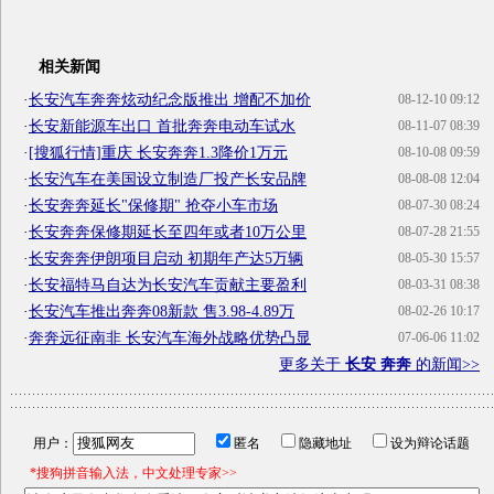
相关新闻
·
长安汽车奔奔炫动纪念版推出 增配不加价
08-12-10 09:12
·
长安新能源车出口 首批奔奔电动车试水
08-11-07 08:39
·
[搜狐行情]重庆 长安奔奔1.3降价1万元
08-10-08 09:59
·
长安汽车在美国设立制造厂投产长安品牌
08-08-08 12:04
·
长安奔奔延长"保修期" 抢夺小车市场
08-07-30 08:24
·
长安奔奔保修期延长至四年或者10万公里
08-07-28 21:55
·
长安奔奔伊朗项目启动 初期年产达5万辆
08-05-30 15:57
·
长安福特马自达为长安汽车贡献主要盈利
08-03-31 08:38
·
长安汽车推出奔奔08新款 售3.98-4.89万
08-02-26 10:17
·
奔奔远征南非 长安汽车海外战略优势凸显
07-06-06 11:02
更多关于
长安 奔奔
的新闻>>
用户：
匿名
隐藏地址
设为辩论话题
*搜狗拼音输入法，中文处理专家>>