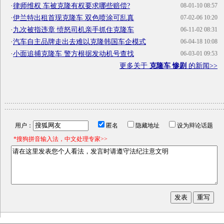
·
律师维权 车被克隆有权要求哪些赔偿?
08-01-10 08:57
·
伊兰特出租首现克隆车 双色喷涂可乱真
07-02-06 10:20
·
九次被指违章 愤怒司机亲手抓住克隆车
06-11-02 08:31
·
汽车自主品牌走出去难以克隆韩国车企模式
06-04-18 10:08
·
小面追捕克隆车 警方根据发动机号查找
06-03-01 09:53
更多关于
克隆车 惨剧
的新闻>>
用户：
匿名
隐藏地址
设为辩论话题
*搜狗拼音输入法，中文处理专家>>