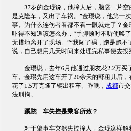
37岁的金琨说，他撞人后，脑袋一片空白
是克隆车，又出了车祸。”金琨说，他第一
事。为什么连伤者看都不看一眼就走了？金
吓得不知道该怎么办，“手脚顿时不听使唤
无措地离开了现场。”“我闯了祸，跑是跑不
说，自己想用几天时间来处理完私事便去投
金琨说，去年6月他通过朋友花2.2万买
车。金琨先用这车开了20余天的野租儿后，
花了1.5万克隆了辆出租车。昨晚，
成都
市交
法刑拘。
蹊跷 车失控是乘客所致？
对于肇事车突然失控撞人，金琨这样解