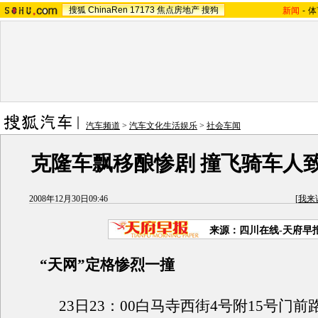
搜狐
ChinaRen
17173
焦点房地产
搜狗
新闻
-
体
汽车频道
>
汽车文化生活娱乐
>
社会车闻
克隆车飘移酿惨剧 撞飞骑车人
2008年12月30日09:46
[
我来
来源：四川在线-天府早
“天网”定格惨烈一撞
23日23：00白马寺西街4号附15号门前