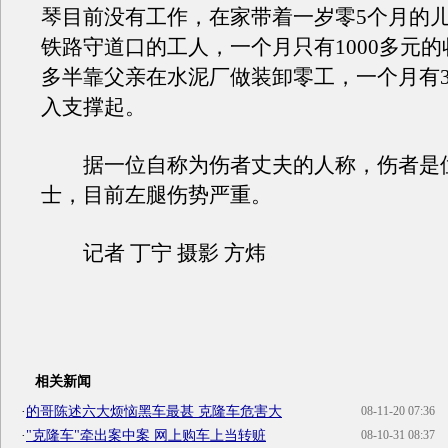
琴目前没有工作，在家带着一岁零5个月的
铁路守道口的工人，一个月只有1000多元
多半靠父亲在水泥厂做装卸零工，一个月有3
入支撑起。
据一位自称为伤者丈夫的人称，伤者是位
士，目前左腿伤势严重。
记者 丁宁 摄影 方炜
相关新闻
·
的哥陈述六大烦恼黑车最甚 克隆车危害大
08-11-20 07:36
·
"克隆车"牵出案中案 网上购车上当转赃
08-10-31 08:37