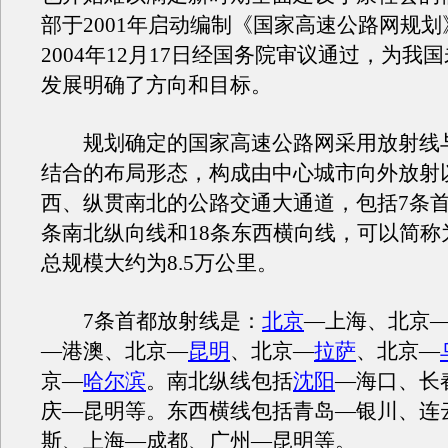
部于2001年启动编制《国家高速公路网规
2004年12月17日经国务院审议通过，为我
发展明确了方向和目标。
规划确定的国家高速公路网采用放射线
结合的布局形态，构成由中心城市向外放射
西、纵贯南北的公路交通大通道，包括7条首
条南北纵向线和18条东西横向线，可以简称为“
总规模大约为8.5万公里。
7条首都放射线是：
北京
—上海、北京
—港澳、北京—
昆明
、北京—
拉萨
、北京—
京—
哈尔滨
。南北纵线包括
沈阳
—海口、长
庆—昆明等。东西横线包括青岛—银川、连
斯、上海—成都、广州—昆明等。