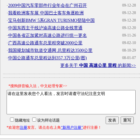
·
2009中国汽车零部件行业年会在广州召开
09-12-28
·
我看欧洲客车展 中国巴士客车角逐欧洲
09-12-28
·
宝马创新BMW 5系GRAN TURISMO登陆中国
09-12-28
·
中国东西主干线沪渝高速公路全线贯通
09-12-20
·
中国各省正加紧对高速公路进行统一更名
09-11-26
·
广西高速公路通车总里程突破2000公里
09-02-10
·
我国规划城市轨道交通网 总里程达3500公里
08-10-29
·
中国公路通车总里程达到357.3万公里(图)
08-01-07
更多关于
中国 高速公里 里程
的新闻>>
*搜狗拼音输入法，中文处理专家>>
隐藏地址
设为辩论话题
*欢迎您
注册
发言。请点击右上角
“新用户注册”
进行注册！