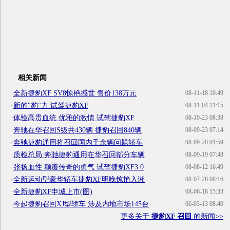
相关新闻
·
全新捷豹XF SV8惊艳撼世 售价138万元
08-11-18 10:49
·
新的"豹"力 试驾捷豹XF
08-11-04 11:15
·
体验高贵血统 优雅的激情 试驾捷豹XF
08-10-23 08:38
·
奔驰在华召回S级共430辆 捷豹召回840辆
08-09-23 07:14
·
奔驰捷豹通用将召回国内千余辆问题轿车
08-09-20 01:59
·
质检总局:奔驰捷豹通用在华召回部分车辆
08-09-19 07:48
·
张扬血性 颠覆传奇的勇气 试驾捷豹XF3.0
08-08-12 16:49
·
全新运动型豪华轿车捷豹XF明晚惊艳入湘
08-07-28 08:16
·
全新捷豹XF申城上市(图)
08-06-18 15:33
·
今起捷豹召回XJ型轿车 涉及内地市场145台
06-03-13 08:40
更多关于
捷豹XF 召回
的新闻>>