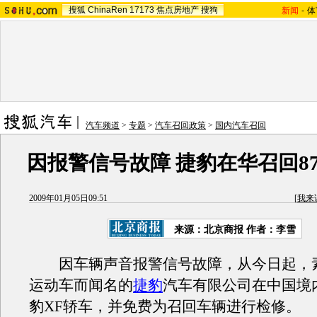
搜狐
ChinaRen
17173
焦点房地产
搜狗
新闻
-
体
汽车频道
>
专题
>
汽车召回政策
>
国内汽车召回
因报警信号故障 捷豹在华召回8
2009年01月05日09:51
[
我来
来源：
北京商报
作者：李雪
因车辆声音报警信号故障，从今日起，
运动车而闻名的
捷豹
汽车有限公司在中国境
豹XF轿车，并免费为召回车辆进行检修。