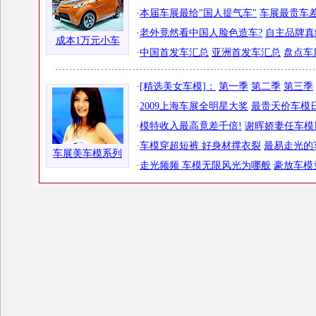
·
本届车展最给"国人提气车"
车展最贵车差
·
老外竟然看中国人脸色造车?
自主品牌真
成本1万元小车
·
中国首发车汇总
亚洲首发车汇总
盘点车
·
[精选美女车模]：
第一季
第二季
第三季
·
2009上海车展全明星大奖
最贵天价车模日
·
模特收入最高竟差千倍!
谢晖娇妻任车模
·
车模穿超短裤 好身材撑衣裂
最易走光的
车展美车模系列
·
走光频频 车模无限风光为哪般
豪放车模