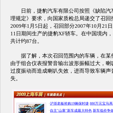
日前，捷豹汽车有限公司按照《缺陷汽
理规定》要求，向国家质检总局递交了召回
2009年1月5日起，召回部分2007年10月21日
11日期间生产的捷豹XF轿车。在中国境内
共计约87台。
据了解，本次召回范围内的车辆，在某
由于组合仪表报警音输出波形振幅过大，喇
过度振动而造成喇叭失效，进而导致车辆声
失。
·
沪浙老板抢购19辆保时捷
880万元宝马
·
自主"山寨"新车成最大特色
新车低价争做