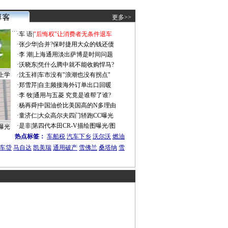
更多>>
·
车 语
|
"后悔权"让消费者无条件退车
·
张少华
|
合并?保时捷用大众的钱还债
·
李 潮
|
上海通用淡出萨博是时间问题
·
沃晓东
|
凭什么腾中就不能收购悍马?
上学
·
沈玉祥
|
车市没有"浪潮也没有拐点"
·
郑雪芹
|
自主频接海外订单出口回暖
·
李 牧
|
通用与五菱 究竟是谁帮了谁?
·
杨再舜
|
中国油价比美国高的N多理由
·
童济仁
|
大众高尔夫四门轿跑CC曝光
·
是非
|
第四代本田CR-V描绘图曝光/图
曝光
热点标签：
车船税
汽车下乡
沃尔沃
燃油
车贷
马自达
凯美瑞
通用破产
雪佛兰
桑塔纳
雪