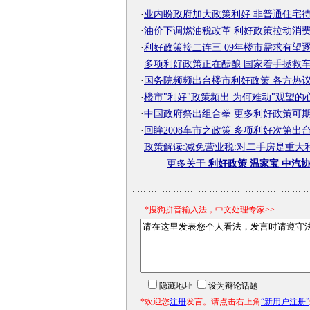
·
业内盼政府加大政策利好 非普通住宅待
·
油价下调燃油税改革 利好政策拉动消
·
利好政策接二连三 09年楼市需求有望
·
多项利好政策正在酝酿 国家着手拯救
·
国务院频频出台楼市利好政策 各方热议
·
楼市"利好"政策频出 为何难动"观望的心
·
中国政府祭出组合拳 更多利好政策可
·
回眸2008车市之政策 多项利好次第出
·
政策解读:减免营业税:对二手房是重大
更多关于
利好政策 温家宝 中汽协
*搜狗拼音输入法，中文处理专家>>
隐藏地址
设为辩论话题
*欢迎您
注册
发言。请点击右上角
“新用户注册”