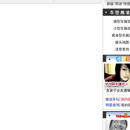
新版“西游”绝
车 型 频 道
微型车频
小型车频
紧凑型车频
摄头地图
违章查询
富家子女友遭
狐说车坛
|
国内
明星座驾
|
谁的