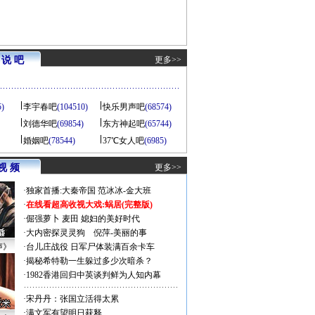
说 吧
更多>>
5)
李宇春吧
(104510)
快乐男声吧
(68574)
刘德华吧
(69854)
东方神起吧
(65744)
婚姻吧
(78544)
37℃女人吧
(6985)
视 频
更多>>
·
独家首播:大秦帝国
范冰冰-金大班
·
在线看超高收视大戏:
蜗居(完整版)
·
倔强萝卜
麦田
媳妇的美好时代
·
大内密探灵灵狗
倪萍-美丽的事
声》
·
台儿庄战役 日军尸体装满百余卡车
·
揭秘希特勒一生躲过多少次暗杀？
·
1982香港回归中英谈判鲜为人知内幕
·
宋丹丹：张国立活得太累
·
满文军有望明日获释