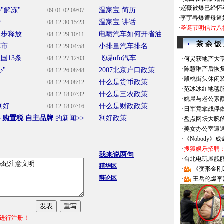
·
赵薇被爆已经怀
"解冻"
温家宝 简历
09-01-02 09:07
·
李宇春爆遭母逼
费
温家宝 讲话
08-12-30 15:23
·
圣诞节明信片八
逐步释放
电喷汽车如何开省油
08-12-29 10:11
茶 余 饭
车市
小排量汽车排名
08-12-29 04:58
国13条
飞碟ufo汽车
08-12-27 12:03
·
何炅获地产大亨
·
陈慧琳产后恢复
"
2007北京户口政策
08-12-26 08:48
·
殷桃街头休闲装
期
什么是货币政策
08-12-24 08:12
·
范冰冰红地毯
台
什么是三农政策
08-12-18 07:32
·
姚晨与老公素
利好
什么是财政政策
08-12-18 07:16
·
日军竟拿战俘
 购置税 自主品牌
的新闻>>
利好政策
·
盘点网坛大腕
·
美女办公室遭
·
《Nobody》
·
搜狐娱乐招聘
我来说两句
·
台北电玩展靓丽Sh
精华区
·
《变形金刚
辩论区
·
王岳伦爆李
进行注册！