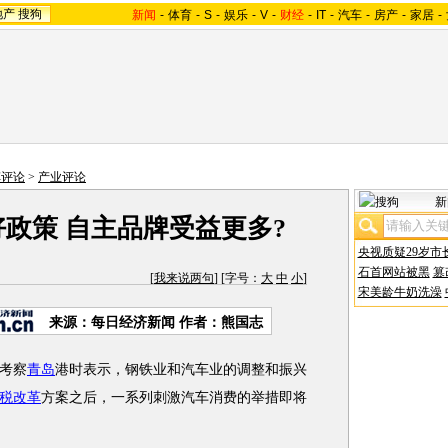
地产
搜狗
新闻
-
体育
-
S
-
娱乐
-
V
-
财经
-
IT
-
汽车
-
房产
-
家居
-
车评论
>
产业评论
新
好政策 自主品牌受益更多?
央视质疑29岁市
石首网站被黑
篡
[
我来说两句
] [字号：
大
中
小
]
宋美龄牛奶洗澡
来源：
每日经济新闻
作者：熊国志
考察
青岛
港时表示，钢铁业和汽车业的调整和振兴
税改革
方案之后，一系列刺激汽车消费的举措即将