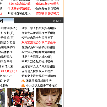
孕
·
揭刘晓庆离婚内幕
·
李幼斌新恋情曝光
婚
·
周迅王艳婆媳相见
·
陆毅爱女照首曝光
折
·
刘嘉玲自曝正造人
·
陈好新男友被曝光
 后
更多>>
喂猕猴桃(图)
·
独家：章子怡带妈妈看电影
好身材(图)
·
佟大为马伊琍再度牵手(图)
秀性感(图)
·
倪萍赵忠祥十年后再携手
服装皆为租赁
·
刘涛富豪老公为家产求生子
颜乘地铁被拍
·
舒淇醉酒瞬间惨被抓拍(图)
做活体解剖
·
实拍漂亮的地摊西施(组图)
的暴烈脾气
·
世界九大罪恶之城(组图)
遇灵异事件
·
李孝利新欢私密视频曝光
成命案导火索
·
孟庭苇可爱儿子最新照(图)
：加入我们吧！
·
点击进入搜狐娱乐影视库
owGirl
·
游戏史上最般配的十对情侣
2》送票！
·
张元首透露戒毒生活
湘胎教
·
令人惊叹太空步下楼方式