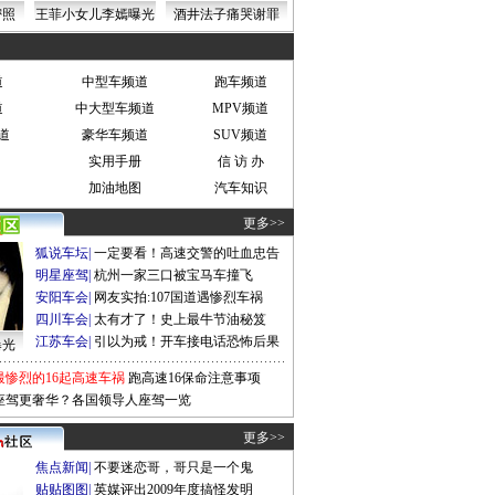
密照
王菲小女儿李嫣曝光
酒井法子痛哭谢罪
道
中型车频道
跑车频道
道
中大型车频道
MPV频道
道
豪华车频道
SUV频道
实用手册
信 访 办
加油地图
汽车知识
更多>>
狐说车坛
|
一定要看！高速交警的吐血忠告
明星座驾
|
杭州一家三口被宝马车撞飞
安阳车会
|
网友实拍:107国道遇惨烈车祸
四川车会
|
太有才了！史上最牛节油秘笈
江苏车会
|
引以为戒！开车接电话恐怖后果
曝光
最惨烈的16起高速车祸
跑高速16保命注意事项
座驾更奢华？各国领导人座驾一览
更多>>
焦点新闻
|
不要迷恋哥，哥只是一个鬼
贴贴图图
|
英媒评出2009年度搞怪发明