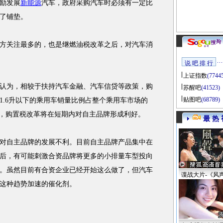
励发展
新能源
汽车，政府采购汽车时必须有一定比
了铺垫。
关注最多的，也是继燃油税改革之后，对汽车消
说 吧 排 行
上证指数
(7744
为，相较于扶持汽车金融、汽车信贷等政策，购
苏醒吧
(41523)
贴图吧
(68789)
1.6升以下的乘用车销量比例占整个乘用车市场的
主，购置税改革将在短期内对自主品牌形成利好。
最 热 
自主品牌的发展不利。目前自主品牌产品集中在
后，有可能刺激合资品牌将更多的小排量车型投向
。虽然目前有合资企业已经开始这么做了，但汽车
谍战大片-《风
这种趋势加速的催化剂。