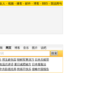
女人
-
视频
-
播客
-
邮件
-
博客
-
BBS
-
我说两句
闻
网页
博客
音乐
图片
说吧
长
邓玉娇失踪
朝鲜军事演习
日本兵赎罪
改温总讲话
夏日减肥秘方
日本瘦脸法
中共卧底结局
慈禧不快乐
侵略中国报告