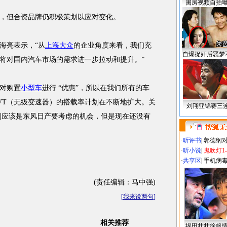
闺房视频自拍
但合资品牌仍积极策划以应对变化。
海亮表示，“从
上海大众
的企业角度来看，我们充
自爆捉奸后恶梦
将对国内汽车市场的需求进一步拉动和提升。”
对购置
小型车
进行 “优惠”，所以在我们所有的车
VT（无级变速器）的搭载率计划在不断地扩大。关
刘翔亚锦赛三
级别应该是东风日产要考虑的机会，但是现在还没有
·
听评书
|
郭德纲
·
听小说
|
鬼吹灯1
·
共享区
|
手机病
(责任编辑：马中强)
[
我来说两句
]
相关推荐
揭田壮壮徐帆