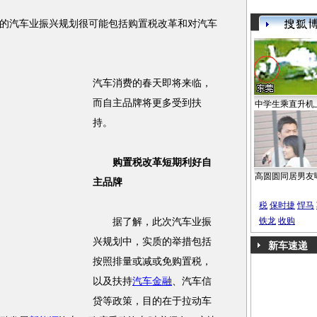
汽车业振兴规划很可能包括购置税改革和对汽车
汽车消费的春天即将来临，
而自主品牌将更多受到扶
中学生乘直升机
持。
购置税改革短期利好自
高圆圆同居男友
主品牌
税
保时捷
悍马
铁龙
收购
据了解，此次汽车业振
兴规划中，实质的举措包括
新车速递
按照排量或减或免购置税，
以及扶持
汽车金融
、汽车信
贷等政策，目的在于拉动车