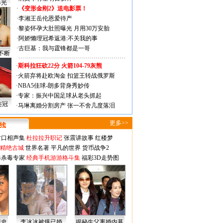
曝光
·
《变形金刚2》送电影票！
·
李湘王岳伦恩爱待产
·
黎姿怀孕大肚照曝光 月用30万安胎
·
阿娇懒理冠希返港:不关我的事
·
古巨基：我与霆锋都是一哥
不断
·
斯科拉狂砍22分 火箭104-79灰熊
·
火箭弃将赴欧淘金 扣篮王转战俄罗斯
·
NBA5佳球-朗多背身秀妙传
·
专家：振兴中国足球从老头抓起
连冠
·
马琳离婚分割房产 张一不舍几度落泪
更多>>
对口相声集
杜拉拉升职记
张震讲故事
红楼梦
-精绝古城
世界名著
平凡的世界
货币战争2
毒杀毒专家
经典手机游游格斗集
福彩3D走势图
情史
李冰冰被爆已婚
揭秘生父离婚内幕