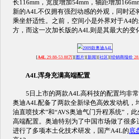
长116mm，宽度增加54mm，轴距增加166
新的A4L不仅拥有强烈动感的外观，同时还
乘坐舒适性。之前，空间小是外界对于A4
方，而这一次加长版的A4L则是其最大的变
[
A4L
29.88-53.88万
][
图片
][
新闻
][
社区
][
经销商报价
28
A4L浑身充满高端配置
5日上市的两款A4L高科技的配置均非常
奥迪A4L配备了两款全新绿色高效发动机，均
油直喷技术”和“AVS奥迪气门升程系统”，
高端配置。奥迪特别为了中国市场做了很多
进行了多项本土化技术研发，国产A4L的
底