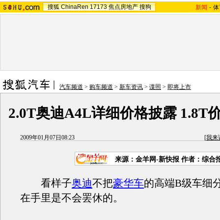
搜狐
ChinaRen
17173
焦点房地产
搜狗
新闻
-
体
汽车频道
>
购车频道
>
新车资讯
>
谍照
>
即将上市
2.0T奥迪A4L详细价格披露 1.8T
2009年01月07日08:23
[
我来
来源：
金羊网-新快报
作者：综合
看样子
奥迪
不把
豪华车
的高端B级车细
在手里是不会罢休的。