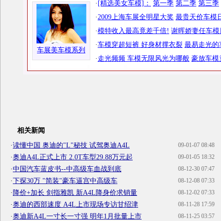
·
[精选美女车模]：
第一季
第二季
第三季
·
2009上海车展全明星大奖
最贵天价车模日
·
模特收入最高竟差千倍!
谢晖娇妻任车模
·
车模穿超短裤 好身材撑衣裂
最易走光的
车展美车模系列
·
走光频频 车模无限风光为哪般
豪放车模
相关新闻
·
读懂中国 奥迪的"L"秘技 试驾奥迪A4L
09-01-07 08:48
·
奥迪A4L正式上市 2.0T车型29.88万元起
09-01-05 18:32
·
中国汽车蓝皮书--中高级车血战到底
08-12-30 07:47
·
下探30万 "简装"豪车逼宫中高级车
08-12-08 07:33
·
降价+加长 剑指雅凯 新A4L降身价求销量
08-12-02 07:33
·
奥迪的西部速度 A4L上市现场专访甘绍津
08-11-28 17:59
·
奥迪新A4L一寸长一寸强 明年1月批量上市
08-11-25 03:57