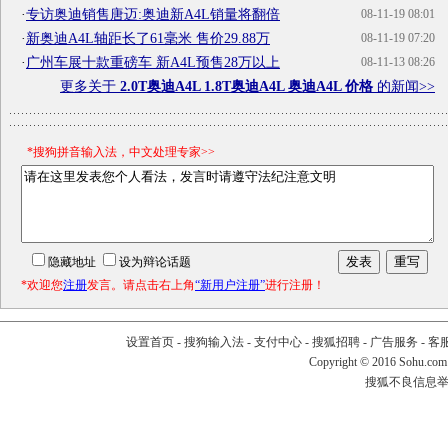
·
专访奥迪销售唐迈:奥迪新A4L销量将翻倍
08-11-19 08:01
·
新奥迪A4L轴距长了61毫米 售价29.88万
08-11-19 07:20
·
广州车展十款重磅车 新A4L预售28万以上
08-11-13 08:26
更多关于
2.0T奥迪A4L 1.8T奥迪A4L 奥迪A4L 价格
的新闻>>
*搜狗拼音输入法，中文处理专家>>
隐藏地址
设为辩论话题
*欢迎您
注册
发言。请点击右上角
“新用户注册”
进行注册！
设置首页
-
搜狗输入法
-
支付中心
-
搜狐招聘
-
广告服务
-
客
Copyright
©
2016 Sohu.com
搜狐不良信息