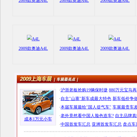
2009款奥迪A4L
2009款奥迪A4L
2009款奥迪A4L
2009款奥迪A4L
2009款奥迪A4L
2009款奥迪A4L
·
沪浙老板抢购19辆保时捷
880万元宝马
·
自主"山寨"新车成最大特色
新车低价争做
·
本届车展最给"国人提气车"
车展最贵车差
·
老外竟然看中国人脸色造车?
自主品牌真
成本1万元小车
·
中国首发车汇总
亚洲首发车汇总
盘点车