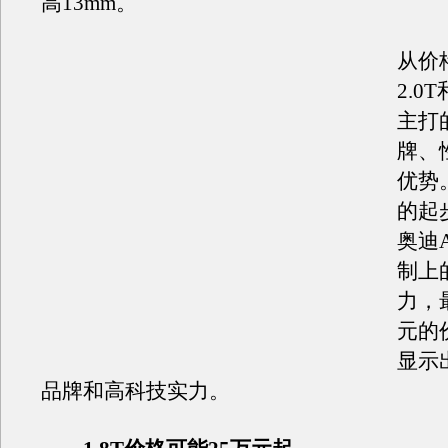
高13mm。
从价
2.0T
主打
牌、
优势
的起
奥迪
制上
力，最
元的
显示
品牌和高科技实力。