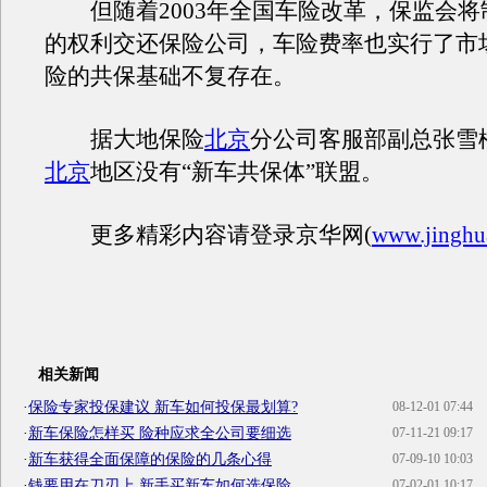
但随着2003年全国车险改革，保监会将
的权利交还保险公司，车险费率也实行了市
险的共保基础不复存在。
据大地保险
北京
分公司客服部副总张雪
北京
地区没有“新车共保体”联盟。
更多精彩内容请登录京华网(
www.jinghu
相关新闻
·
保险专家投保建议 新车如何投保最划算?
08-12-01 07:44
·
新车保险怎样买 险种应求全公司要细选
07-11-21 09:17
·
新车获得全面保障的保险的几条心得
07-09-10 10:03
·
钱要用在刀刃上 新手买新车如何选保险
07-02-01 10:17