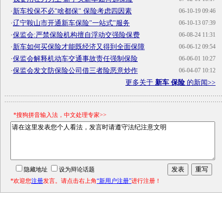
·
新车投保不必"啥都保" 保险考虑四因素
06-10-19 09:46
·
辽宁鞍山市开通新车保险"一站式"服务
06-10-13 07:39
·
保监会:严禁保险机构擅自浮动交强险保费
06-08-24 11:31
·
新车如何买保险才能既经济又得到全面保障
06-06-12 09:54
·
保监会解释机动车交通事故责任强制保险
06-06-01 10:27
·
保监会发文防保险公司借三者险恶意炒作
06-04-07 10:12
更多关于
新车 保险
的新闻>>
*搜狗拼音输入法，中文处理专家>>
隐藏地址
设为辩论话题
*欢迎您
注册
发言。请点击右上角
“新用户注册”
进行注册！