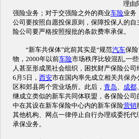
理由
强险业务；对于交强险之外的商业
车险
业务
公司要按照自愿投保原则，保障投保人的自
险公司要严格按照报批的条款费率承保。
“新车共保体”此前其实是“规范
汽车
保险
物，2000年以前
车险
市场秩序比较混乱,一
人甚至形成黑社会组织，困扰财产保险公司经
6月5日，
西安
市在国内率先成立相关共保办
区和郊县两个营业场所。此后，
青岛
、
成都
继成立类似的新车共同体联盟，各保险公司
中在其设在新车保险中心内的新车保险
营销
其他机构、网点一律停止自行办理或委托代
承保业务。