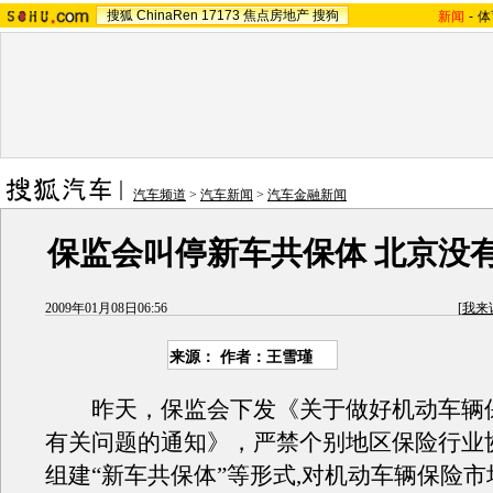
搜狐
ChinaRen
17173
焦点房地产
搜狗
新闻
-
体
汽车频道
>
汽车新闻
>
汽车金融新闻
保监会叫停新车共保体 北京没
2009年01月08日06:56
[
我来
来源：
作者：王雪瑾
昨天，保监会下发《关于做好机动车辆
有关问题的通知》，严禁个别地区保险行业
组建“新车共保体”等形式,对机动车辆保险