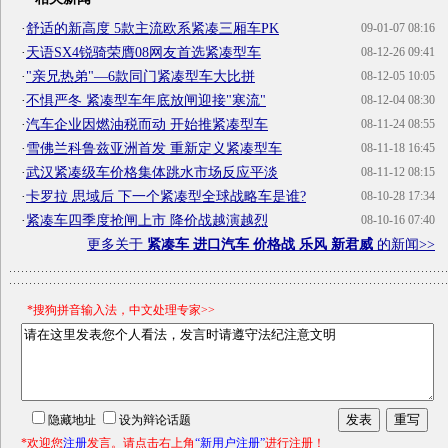
·
舒适的新高度 5款主流欧系紧凑三厢车PK
09-01-07 08:16
·
天语SX4锐骑荣膺08网友首选紧凑型车
08-12-26 09:41
·
"亲兄热弟"—6款同门紧凑型车大比拼
08-12-05 10:05
·
不惧严冬 紧凑型车年底放闸迎接"寒流"
08-12-04 08:30
·
汽车企业因燃油税而动 开始推紧凑型车
08-11-24 08:55
·
雪佛兰科鲁兹亚洲首发 重新定义紧凑型车
08-11-18 16:45
·
武汉紧凑级车价格集体跳水市场反应平淡
08-11-12 08:15
·
卡罗拉 思域后 下一个紧凑型全球战略车是谁?
08-10-28 17:34
·
紧凑车四季度抢闸上市 降价战越演越烈
08-10-16 07:40
更多关于
紧凑车 进口汽车 价格战 乐风 新君威
的新闻>>
*搜狗拼音输入法，中文处理专家>>
隐藏地址
设为辩论话题
*欢迎您
注册
发言。请点击右上角
“新用户注册”
进行注册！