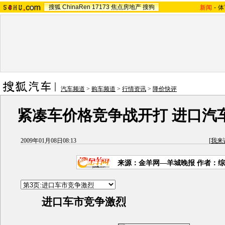
搜狐
ChinaRen
17173
焦点房地产
搜狗
新闻
-
体
汽车频道
>
购车频道
>
行情资讯
>
降价快评
紧凑车价格竞争战开打 进口汽
2009年01月08日08:13
[
我来
来源：
金羊网—羊城晚报
作者：综
进口车市竞争激烈