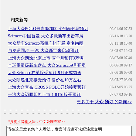
相关新闻
·
上海大众POLO最高降7000 个别颜色需预订
09-01-06 07:53
·
Scirocco中国首发 大众多款新车出击车展
08-11-18 18:20
·
大众新车Scirocco亮相广州车展 定名尚酷
08-11-18 10:40
·
与奥运同步 一汽-大众新宝来启动预订
08-08-07 15:03
·
上海大众朗逸北京上市 两个月预订3万辆
08-07-08 07:40
·
全球重量级新车盘点 大众Scirocco9月开卖
08-06-30 09:17
·
大众Scirocco在英接受预订 9月正式销售
08-06-26 09:00
·
大众朗逸北京接受预订 售价在10万左右
08-05-27 08:09
·
上海大众宣布 CROSS POLO开始接受预订
07-12-05 08:25
·
一汽大众迈腾即将上市 1.8TSI接受预订
07-07-03 09:16
更多关于
大众 预订
的新闻>>
*搜狗拼音输入法，中文处理专家>>