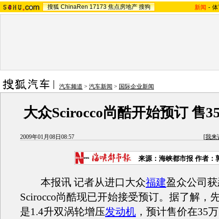
搜狐
ChinaRen
17173
焦点房地产
搜狗
新闻
-
体
汽车频道
>
汽车新闻
>
国际企业新闻
大众Scirocco尚酷开始预订 售3
2009年01月08日08:57
[
我来
来源：
海峡都市报
作者：
本报讯 记者从进口大众
福建
盈众公司获
Scirocco尚酷现已开始接受预订。据了解
是1.4升双涡轮增压
发动机
，预计售价在35万