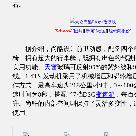
右。
[
Scirocco
][
图片
][
新闻
][
社区
][
经销商报价
]
据介绍，尚酷设计前卫动感，配备四个
椅，拥有超大的行李舱，既拥有出色的驾驶
实用功能。
天窗
玻璃可反射99%的紫外线和
线。1.4TSI发动机采用了机械增压和涡轮
作方式，最高车速为218公里/小时，0～100
速时间为8秒，搭配了7挡DSG
变速箱
，每百
升。尚酷的内部空间则保持了灵活多变性，
使用。