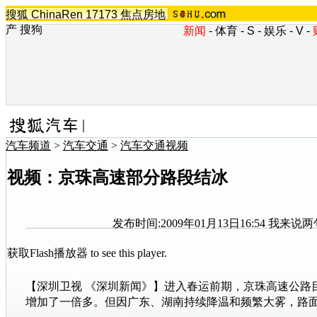
搜狐
ChinaRen
17173
焦点房地
产
搜狗
新闻
-
体育
-
S
-
娱乐
-
V
-
汽车频道
>
汽车交通
>
汽车交通视频
视频：京珠高速部分路段结冰
发布时间:2009年01月13日16:54
我来说两
获取Flash播放器
to see this player.
【深圳卫视 《深圳新闻》】进入春运前期，京珠高速公路
增加了一倍多。但因广东、湖南持续降温和频繁大雾，路