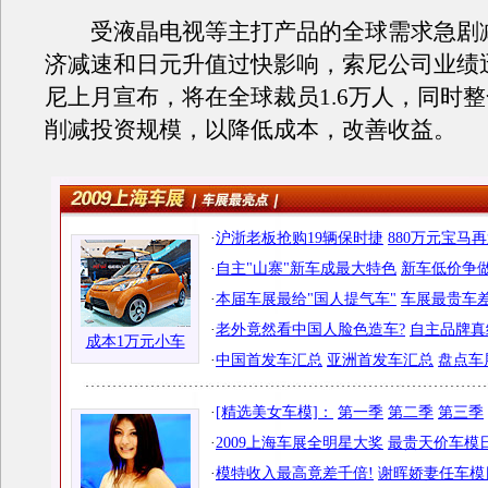
受液晶电视等主打产品的全球需求急剧
济减速和日元升值过快影响，索尼公司业绩
尼上月宣布，将在全球裁员1.6万人，同时
削减投资规模，以降低成本，改善收益。
·
沪浙老板抢购19辆保时捷
880万元宝马
·
自主"山寨"新车成最大特色
新车低价争做
·
本届车展最给"国人提气车"
车展最贵车差
·
老外竟然看中国人脸色造车?
自主品牌真
成本1万元小车
·
中国首发车汇总
亚洲首发车汇总
盘点车
·
[精选美女车模]：
第一季
第二季
第三季
·
2009上海车展全明星大奖
最贵天价车模日
·
模特收入最高竟差千倍!
谢晖娇妻任车模