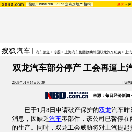
搜狐
ChinaRen
17173
焦点房地产
搜狗
新闻
-
体
汽车频道
>
专题
>
上海汽车集团救助韩国双龙汽车纪实
>
上汽
双龙汽车部分停产 工会再逼上
2009年01月14日06:39
[
我来
来源：每日经济新闻
已于1月8日申请破产保护的
双龙
汽车昨
消息，因缺乏
汽车
零部件，该公司已暂停在
的生产。同时，双龙工会威胁将对上汽提起