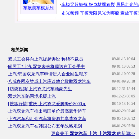
·
车模穿超短裤 好身材撑衣裂
最易走光的
车展美车模系列
·
走光频频 车模无限风光为哪般
豪放车模
相关新闻
·
双龙工会将向上汽提起诉讼 称绝不裁员
09-01-13 10:04
·
闹罢工?上汽:双龙未来将葬送在工会手中
09-01-13 08:53
·
上汽:韩国双龙汽车申请进入企业回生程序
09-01-10 09:28
·
八成多网友赞成上汽应该放弃救助双龙汽车
09-01-09 20:18
·
[访谈视频]上汽双龙汽车顾豪先生
08-12-31 15:44
·
双龙汽车陷困境求援上汽
08-12-23 08:05
·
[搜狐行情]重庆 上汽双龙爱腾降价8000元
08-10-13 16:54
·
上汽双龙汽车推出韩国单价最高豪华轿车
08-02-29 07:46
·
上汽汽车和汇众汽车将资源共享造双龙车
06-05-16 09:12
·
上汽双龙汽车在韩国公布五年战略规划
06-01-26 07:50
更多关于
双龙汽车 上汽 上汽双龙
的新闻>>