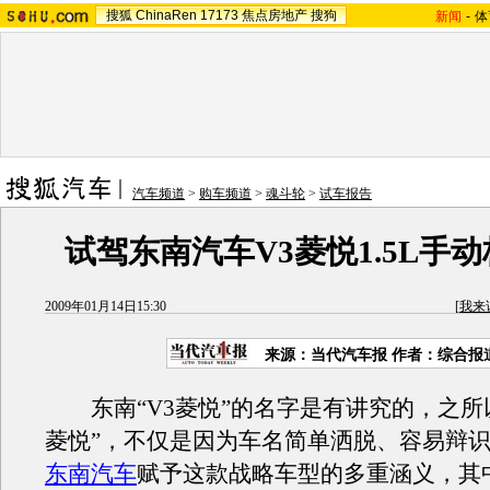
搜狐
ChinaRen
17173
焦点房地产
搜狗
新闻
-
体
汽车频道
>
购车频道
>
魂斗轮
>
试车报告
试驾东南汽车V3菱悦1.5L手
2009年01月14日15:30
[
我来
来源：当代汽车报 作者：综合报
东南“V3菱悦”的名字是有讲究的，之所以
菱悦”，不仅是因为车名简单洒脱、容易辩
东南汽车
赋予这款战略车型的多重涵义，其中