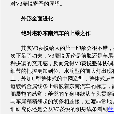
对V3菱悦寄予的厚望。
外形全面进化
绝对堪称东南汽车的上乘之作
其实V3菱悦给人的第一印象会很不错，
次下足了功夫，V3菱悦无论是前脸还是车
种拼凑的突兀感，反而觉得V3菱悦整体协
细节的把控更加到位。水滴型的前大灯出现
上，外加U型整体式的中网造型，整体式进
道镀铬金属线条上镶嵌着东南汽车的标志，
鹏展翅的感觉；菱悦的车身腰线从车头贯穿
与车尾稍稍翘起的线条相连接，过渡非常地
细研究你还是会从V3菱悦的侧身线条看到
蓝