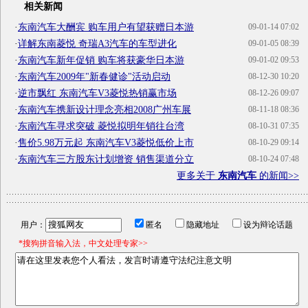
相关新闻
·
东南汽车大酬宾 购车用户有望获赠日本游
09-01-14 07:02
·
详解东南菱悦 奇瑞A3汽车的车型进化
09-01-05 08:39
·
东南汽车新年促销 购车将获豪华日本游
09-01-02 09:53
·
东南汽车2009年"新春健诊"活动启动
08-12-30 10:20
·
逆市飘红 东南汽车V3菱悦热销赢市场
08-12-26 09:07
·
东南汽车携新设计理念亮相2008广州车展
08-11-18 08:36
·
东南汽车寻求突破 菱悦拟明年销往台湾
08-10-31 07:35
·
售价5.98万元起 东南汽车V3菱悦低价上市
08-10-29 09:14
·
东南汽车三方股东计划增资 销售渠道分立
08-10-24 07:48
更多关于
东南汽车
的新闻>>
用户：
匿名
隐藏地址
设为辩论话题
*搜狗拼音输入法，中文处理专家>>