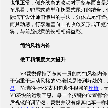
也很正常，侧身线条的改动对于整车而言是
车尾看，鸭尾式造型和翅翼式尾灯的结合，
际汽车设计师们惯用的手法，分体式尾灯造
而具动感，行李厢盖向上的收敛又形成了短
翼，与前脸锐意的长相相得益彰。
简约风格内饰
做工精细度大大提升
V3菱悦保持了东南一贯的简约风格内饰
于偏重于运动风格的V3菱悦是恰到好处的，
盘
、简洁的4环仪表和包裹性很强的
座椅
，
V3菱悦的运动气息。每一个按键的位置都
后视镜的调节键，菱悦并没有像其他车一样