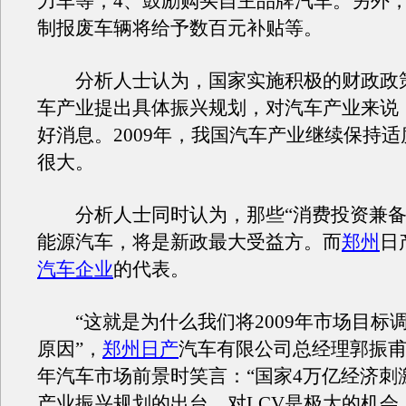
力车等；4、鼓励购买自主品牌汽车。另外
制报废车辆将给予数百元补贴等。
分析人士认为，国家实施积极的财政政
车产业提出具体振兴规划，对汽车产业来说
好消息。2009年，我国汽车产业继续保持
很大。
分析人士同时认为，那些“消费投资兼备
能源汽车，将是新政最大受益方。而
郑州
日
汽车企业
的代表。
“这就是为什么我们将2009年市场目标调
原因”，
郑州日产
汽车有限公司总经理郭振甫在
年汽车市场前景时笑言：“国家4万亿经济刺
产业振兴规划的出台，对LCV是极大的机会