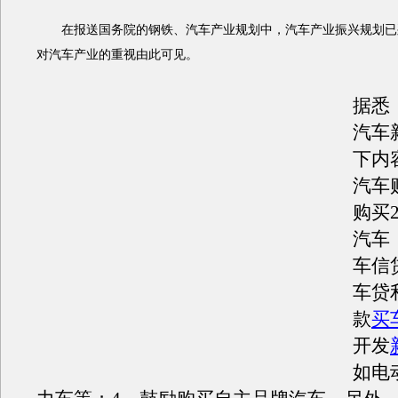
在报送国务院的钢铁、汽车产业规划中，汽车产业振兴规划已
对汽车产业的重视由此可见。
据悉
汽车
下内
汽车
购买
汽车
车信
车贷
款
买
开发
如电