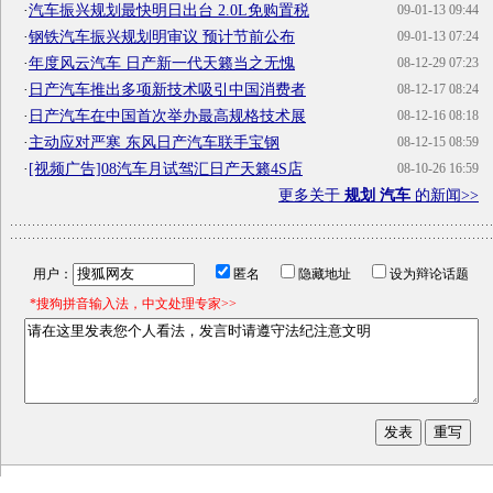
·
汽车振兴规划最快明日出台 2.0L免购置税
09-01-13 09:44
·
钢铁汽车振兴规划明审议 预计节前公布
09-01-13 07:24
·
年度风云汽车 日产新一代天籁当之无愧
08-12-29 07:23
·
日产汽车推出多项新技术吸引中国消费者
08-12-17 08:24
·
日产汽车在中国首次举办最高规格技术展
08-12-16 08:18
·
主动应对严寒 东风日产汽车联手宝钢
08-12-15 08:59
·
[视频广告]08汽车月试驾汇日产天籁4S店
08-10-26 16:59
更多关于
规划 汽车
的新闻>>
用户：
匿名
隐藏地址
设为辩论话题
*搜狗拼音输入法，中文处理专家>>