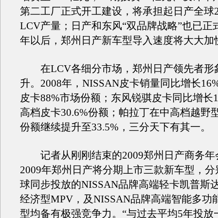
第二工厂正式开工建设，将承担起日产全球20
LCV产量；日产和东风“双品牌战略”也已正式
年以后，郑州日产新车型导入速度将大大加
在LCV各细分市场，郑州日产领先者形
升。2008年，NISSAN皮卡销量同比增长1
皮卡88%市场份额；东风锐骐皮卡同比增长18
高档皮卡30.6%份额；帕拉丁在中高档越野型
份额继续提升至33.5%，三分天下有其一。
记者从刚刚结束的2009郑州日产商务年
2009年郑州日产将分期上市三款新车型，
球同步投放的NISSAN品牌高端轻卡凯普斯
经济型MPV，及NISSAN品牌高端智能多
型均备有极强竞争力。“与过去平均5年投放