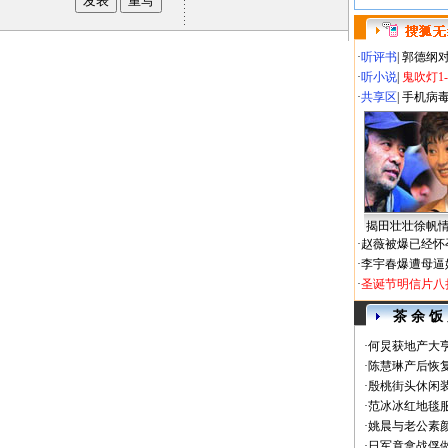
·
听评书
|
郭德纲
·
听小说
|
鬼吹灯1
·
共享区
|
手机病
揭田壮壮徐帆
·
赵薇被爆已经怀
·
李宇春爆遭母逼
·
圣诞节明信片八
茶 余 饭
·
何炅获地产大亨
·
陈慧琳产后恢复
·
殷桃街头休闲装
·
范冰冰红地毯
·
姚晨与老公素
·
日军竟拿战俘