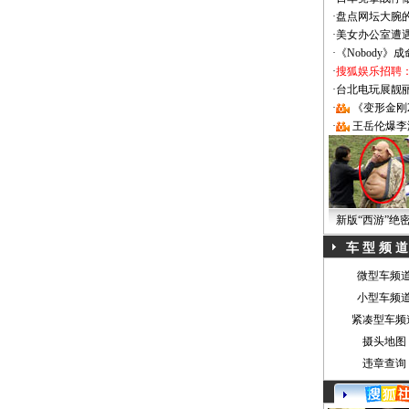
·
盘点网坛大腕
·
美女办公室遭
·
《Nobody》
·
搜狐娱乐招聘
·
台北电玩展靓丽Sh
·
《变形金刚
·
王岳伦爆李
新版“西游”绝
车 型 频 道
微型车频
小型车频
紧凑型车频
摄头地图
违章查询