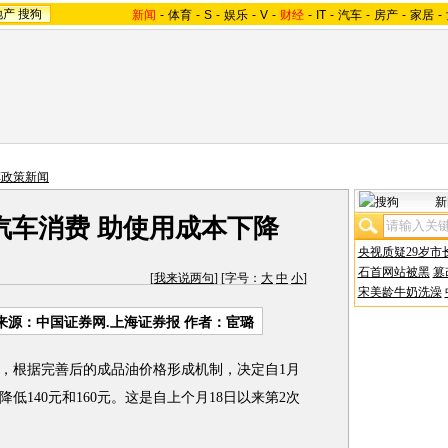
地产
搜狗
新闻
-
体育
-
S
-
娱乐
-
V
-
财经
-
IT
-
汽车
-
房产
-
家居
-
车政策新闻
新
汽车消费 助使用成本下降
央视质疑29岁市
石首网站被黑
篡
[
我来说两句
] [字号：
大
中
小
]
宋美龄牛奶洗澡
来源：中国证券网.上海证券报 作者：宦璐
，根据完善后的成品油价格形成机制，决定自1月
低140元和160元。这是自上个月18日以来第2次