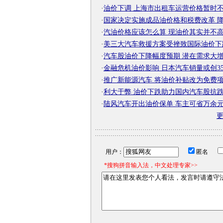
·
油价下调 上海市出租车运营价格暂时
·
国家决定实施成品油价格和税费改革 
·
汽油价格应该怎么算 现油价其实并不
·
美三大汽车救援方案受挫致国际油价下
·
汽车股油价下降幅度预期 潜在需求大
·
金融危机油价影响 日本汽车销量或创3
·
推广新能源汽车 将油价补贴改为免费
·
利大于弊 油价下跌助力国内汽车股抗
·
陆风汽车开出油价保单 车主可省万余
用户：
匿名
*搜狗拼音输入法，中文处理专家>>