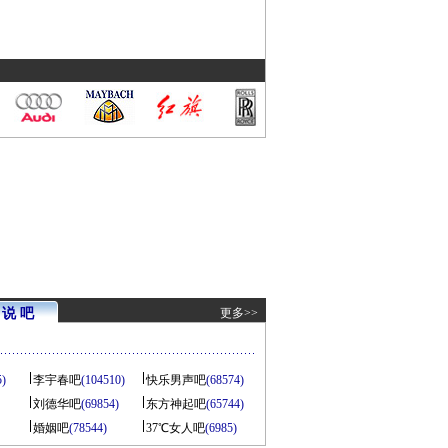
说 吧
更多>>
5)
李宇春吧
(104510)
快乐男声吧
(68574)
刘德华吧
(69854)
东方神起吧
(65744)
婚姻吧
(78544)
37℃女人吧
(6985)