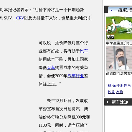
本报记者表示：“油价下降将是一个长期趋势，
对SUV、
CRV
以及大排量车来说，也是重大利好消
可以说，油价降低对整个行
中学生乘直升机
业都有好处，将有助于
汽车
使用成本下降，再加上国家
降低
买车
购置成本的有关举
高圆圆同居男友
措，会使2009年
汽车行业
整
体往上走。”
税
保时捷
悍马
铁龙
收购
去年12月18日，发展改
新车速递
革委宣布自次日起将汽、柴
油价格每吨分别降低900元和
1100元，同时，适当压缩了