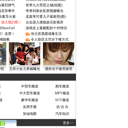
的暴烈脾气
·
世界九大罪恶之城(组图)
遇灵异事件
·
李孝利新欢私密视频曝光
成命案导火索
·
孟庭苇可爱儿子最新照(图)
：加入我们吧！
·
点击进入搜狐娱乐影视库
owGirl
·
游戏史上最般配的十对情侣
2》送票！
·
张元首透露戒毒生活
湘胎教
·
令人惊叹太空步下楼方式
密照
王菲小女儿李嫣曝光
酒井法子痛哭谢罪
道
中型车频道
跑车频道
道
中大型车频道
MPV频道
道
豪华车频道
SUV频道
实用手册
信 访 办
加油地图
汽车知识
更多>>