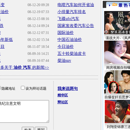
不变
电喷汽车如何开省油
08-12-20 09:28
最 热 
降油价
小排量汽车排名
08-12-19 07:33
高
飞碟ufo汽车
08-12-15 08:16
跌
国家发改委汽车公告
08-12-14 09:24
增
国际油价
08-12-12 07:31
谍战大片-《风
5年新低
中国石油油价
08-12-02 15:34
项目
今日油价
08-11-07 18:54
跌
五十铃柴油皮卡
08-09-16 14:21
元
柴油suv
08-09-16 07:44
更多关于
油价 汽车
的新闻>>
闺房视频自拍
隐藏地址
设为辩论话题
我来说两句
精华区
自爆捉奸后恶梦
辩论区
刘翔亚锦赛三