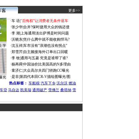
更多>>
·
车 语
|
"后悔权"让消费者无条件退车
·
张少华
|
合并?保时捷用大众的钱还债
·
李 潮
|
上海通用淡出萨博是时间问题
·
沃晓东
|
凭什么腾中就不能收购悍马?
上学
·
沈玉祥
|
车市没有"浪潮也没有拐点"
·
郑雪芹
|
自主频接海外订单出口回暖
·
李 牧
|
通用与五菱 究竟是谁帮了谁?
·
杨再舜
|
中国油价比美国高的N多理由
·
童济仁
|
大众高尔夫四门轿跑CC曝光
·
是非
|
第四代本田CR-V描绘图曝光/图
曝光
热点标签：
车船税
汽车下乡
沃尔沃
燃油
车贷
马自达
凯美瑞
通用破产
雪佛兰
桑塔纳
雪