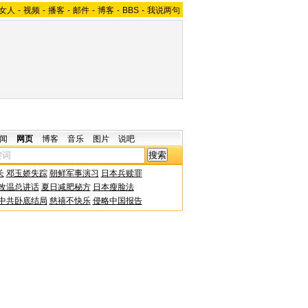
女人
-
视频
-
播客
-
邮件
-
博客
-
BBS
-
我说两句
闻
网页
博客
音乐
图片
说吧
长
邓玉娇失踪
朝鲜军事演习
日本兵赎罪
改温总讲话
夏日减肥秘方
日本瘦脸法
中共卧底结局
慈禧不快乐
侵略中国报告