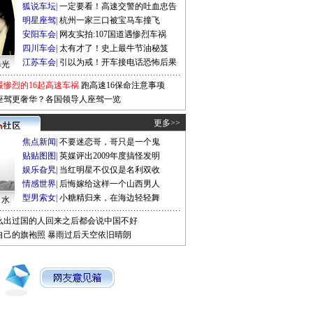
狐说车坛
|
一定要看！高速交警的吐血忠告
明星座驾
|
杭州一家三口被宝马车撞飞
安阳车会
|
网友实拍:107国道遇惨烈车祸
四川车会
|
太有才了！史上最牛节油秘笈
江苏车会
|
引以为戒！开车接电话恐怖后果
曝光
最惨烈的16起高速车祸
跑高速16保命注意事项
座驾更奢华？各国领导人座驾一览
更多>>
焦点新闻
|
不要迷恋哥，哥只是一个鬼
贴贴图图
|
英媒评出2009年度搞怪发明
娱乐旮旯
|
当红明星不仅仅是名利双收
情感世界
|
后悔嫁给这样一个山西男人
型男索女
|
小糖精归来，在海边轻轻舞
口水
么出过国的人回来之后都会说中国不好
自己的旗袍照
暴雨过后天空依旧晴朗