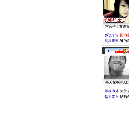
富家子女友遭
狐说车坛
|
国内
明星座驾
|
谁的
每天在吞别人
漂在海外
|
为什
型男索女
|
晒晒