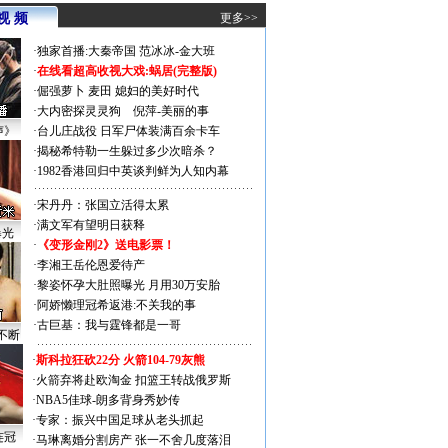
视 频
更多>>
·
独家首播:大秦帝国
范冰冰-金大班
·
在线看超高收视大戏:
蜗居(完整版)
·
倔强萝卜
麦田
媳妇的美好时代
·
大内密探灵灵狗
倪萍-美丽的事
声》
·
台儿庄战役 日军尸体装满百余卡车
·
揭秘希特勒一生躲过多少次暗杀？
·
1982香港回归中英谈判鲜为人知内幕
·
宋丹丹：张国立活得太累
·
满文军有望明日获释
曝光
·
《变形金刚2》送电影票！
·
李湘王岳伦恩爱待产
·
黎姿怀孕大肚照曝光 月用30万安胎
·
阿娇懒理冠希返港:不关我的事
·
古巨基：我与霆锋都是一哥
不断
·
斯科拉狂砍22分 火箭104-79灰熊
·
火箭弃将赴欧淘金 扣篮王转战俄罗斯
·
NBA5佳球-朗多背身秀妙传
·
专家：振兴中国足球从老头抓起
连冠
·
马琳离婚分割房产 张一不舍几度落泪