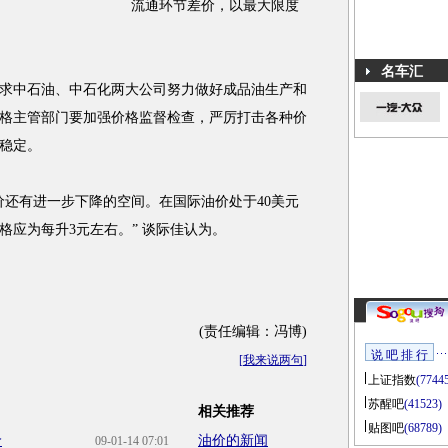
流通环节差价，以最大限度
名车汇
中石油、中石化两大公司努力做好成品油生产和
格主管部门要加强价格监督检查，严厉打击各种价
稳定。
还有进一步下降的空间。在国际油价处于40美元
格应为每升3元左右。” 谈际佳认为。
(责任编辑：冯博)
说 吧 排 行
[
我来说两句
]
上证指数
(7744
苏醒吧
(41523)
相关推荐
贴图吧
(68789)
价
油价的新闻
09-01-14 07:01