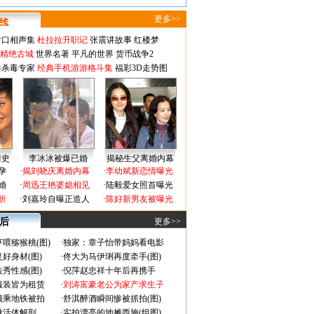
更多>>
对口相声集
杜拉拉升职记
张震讲故事
红楼梦
-精绝古城
世界名著
平凡的世界
货币战争2
毒杀毒专家
经典手机游游格斗集
福彩3D走势图
情史
李冰冰被爆已婚
揭秘生父离婚内幕
孕
·
揭刘晓庆离婚内幕
·
李幼斌新恋情曝光
婚
·
周迅王艳婆媳相见
·
陆毅爱女照首曝光
折
·
刘嘉玲自曝正造人
·
陈好新男友被曝光
 后
更多>>
喂猕猴桃(图)
·
独家：章子怡带妈妈看电影
好身材(图)
·
佟大为马伊琍再度牵手(图)
秀性感(图)
·
倪萍赵忠祥十年后再携手
服装皆为租赁
·
刘涛富豪老公为家产求生子
颜乘地铁被拍
·
舒淇醉酒瞬间惨被抓拍(图)
做活体解剖
·
实拍漂亮的地摊西施(组图)