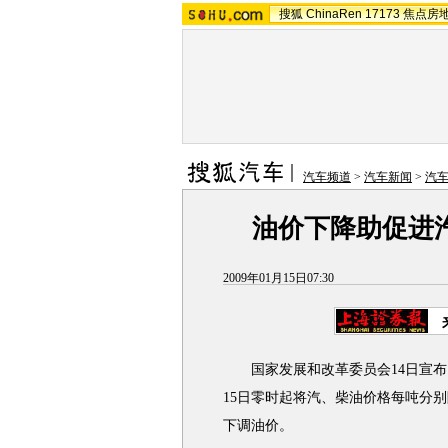
搜狐
ChinaRen
17173
焦点房
汽车频道
>
汽车新闻
>
汽
油价下降助促进
2009年01月15日07:30
国家发展和改革委员会14日宣布
15日零时起将汽、柴油价格每吨分别降
下调油价。