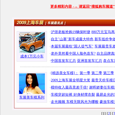
更多精彩内容 -→ 请返回“搜狐
购车
频道”
·
沪浙老板抢购19辆保时捷
880万元宝马
·
自主"山寨"新车成最大特色
新车低价争做
·
本届车展最给"国人提气车"
车展最贵车差
·
老外竟然看中国人脸色造车?
自主品牌真
成本1万元小车
·
中国首发车汇总
亚洲首发车汇总
盘点车
·
[精选美女车模]：
第一季
第二季
第三季
·
2009上海车展全明星大奖
最贵天价车模日
·
模特收入最高竟差千倍!
谢晖娇妻任车模
·
车模穿超短裤 好身材撑衣裂
最易走光的
车展美车模系列
·
走光频频 车模无限风光为哪般
豪放车模
[1] [
2
] [