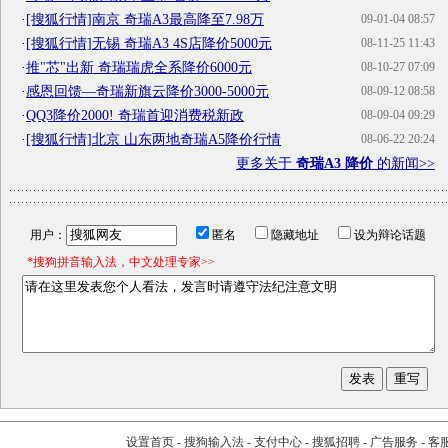
·
[搜狐行情]南京 奇瑞A3最高降至7.98万
09-01-04 08:57
·
[搜狐行情]无锡 奇瑞A3 4S店降价5000元
08-11-25 11:43
·
推"芯"出新 奇瑞瑞虎全系降价6000元
08-10-27 07:09
·
感恩回馈―奇瑞新旗云降价3000-5000元
08-09-12 08:58
·
QQ3降价2000! 奇瑞首迎消费税新政
08-09-04 09:29
·
[搜狐行情]北京 山东两地奇瑞A5降价行情
08-06-22 20:24
更多关于
奇瑞A3 降价
的新闻>>
用户：
匿名
隐藏地址
设为辩论话题
*搜狗拼音输入法，中文处理专家>>
设置首页
-
搜狗输入法
-
支付中心
-
搜狐招聘
-
广告服务
-
客