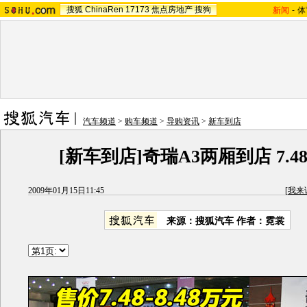
搜狐
ChinaRen
17173
焦点房地产
搜狗
新闻
-
体
汽车频道
>
购车频道
>
导购资讯
>
新车到店
[新车到店]奇瑞A3两厢到店 7.48-
2009年01月15日11:45
[
我来
来源：
搜狐汽车
作者：霓裳