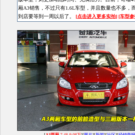
厢A3销售，不过只有1.6L车型，并且数量也不多，
到店要等到一周以后了。
[
点击进入更多实拍
]
[
车型参
[
A3两厢
7.48-9.08万
][
图片
][
新闻
][
社区
][
经销商