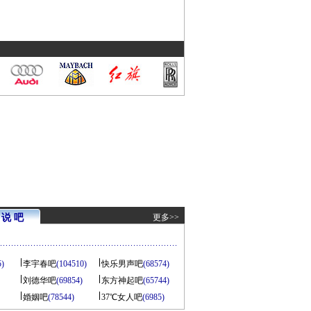
说 吧
更多>>
5)
李宇春吧
(104510)
快乐男声吧
(68574)
刘德华吧
(69854)
东方神起吧
(65744)
婚姻吧
(78544)
37℃女人吧
(6985)