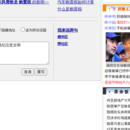
东风雪铁龙 购置税
的新闻>>
汽车购置税如何计算
什么是购置税
·
听评书
|
郭德纲
·
听小说
|
鬼吹灯1
·
共享区
|
手机病
隐藏地址
设为辩论话题
我来说两句
精华区
辩论区
揭田壮壮徐帆
·
赵薇被爆已经怀
·
李宇春爆遭母逼
·
圣诞节明信片八
茶 余 饭
·
何炅获地产大亨
·
陈慧琳产后恢复
·
殷桃街头休闲装
·
范冰冰红地毯
·
姚晨与老公素
·
日军竟拿战俘