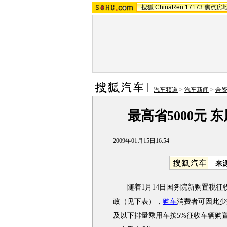
搜狐
ChinaRen
17173
焦点房
汽车频道
>
汽车新闻
>
合
最高省5000元
2009年01月15日16:54
来
随着1月14日国务院新购置税征
政（见下表），
购车
消费者可因此少交
及以下排量乘用车按5%征收车辆购