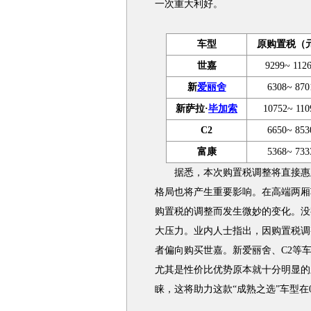
一次重大利好。
车型
原购置税（
世嘉
9299~ 112
新
爱丽舍
6308~ 870
新萨拉·
毕加索
10752~ 110
C2
6650~ 853
富康
5368~ 733
据悉，本次购置税调整将直接惠及
格局也将产生重要影响。在高端两厢
购置税的调整而发生微妙的变化。没有
大压力。业内人士指出，因购置税调整
者偏向购买世嘉。新爱丽舍、C2等
尤其是性价比优势原本就十分明显的
睐，这将助力这款“成熟之选”车型在