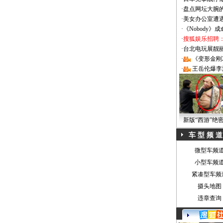
·
盘点网坛大腕
·
美女办公室遭
·
《Nobody》
·
搜狐娱乐招聘
·
台北电玩展靓丽Sh
·
《变形金刚
·
王岳伦爆李
新版“西游”绝
车 型 频 道
微型车频
小型车频
紧凑型车频
摄头地图
违章查询