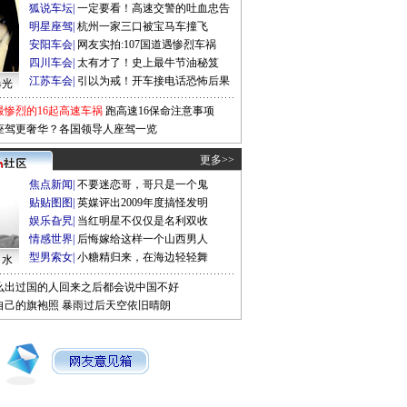
狐说车坛
|
一定要看！高速交警的吐血忠告
明星座驾
|
杭州一家三口被宝马车撞飞
安阳车会
|
网友实拍:107国道遇惨烈车祸
四川车会
|
太有才了！史上最牛节油秘笈
江苏车会
|
引以为戒！开车接电话恐怖后果
曝光
最惨烈的16起高速车祸
跑高速16保命注意事项
座驾更奢华？各国领导人座驾一览
更多>>
焦点新闻
|
不要迷恋哥，哥只是一个鬼
贴贴图图
|
英媒评出2009年度搞怪发明
娱乐旮旯
|
当红明星不仅仅是名利双收
情感世界
|
后悔嫁给这样一个山西男人
型男索女
|
小糖精归来，在海边轻轻舞
口水
么出过国的人回来之后都会说中国不好
自己的旗袍照
暴雨过后天空依旧晴朗