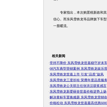
专家指出，本次购置税新政和其他
信心。而东风雪铁龙等品牌旗下车型
一股暖流。
相关新闻
·
坚持不降价 东风雪铁龙世嘉稳守岁末
·
08汽车典型营销案例 东风雪铁龙娱乐
·
东风雪铁龙世嘉上市 引发"品质"旋风
·
东风雪铁龙三度折桂 荣膺年度品质服
·
东风雪铁龙公关部主任张洪汉获奖感言
·
东风雪铁龙新爱丽舍世嘉价格逆势上扬
·
解决黄标车置换难题 东风雪铁龙营销
·
价格松动 东风雪铁龙世嘉最高优惠600