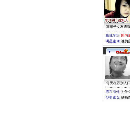
富家子女友遭
狐说车坛
|
国内
明星座驾
|
谁的
每天在吞别人
漂在海外
|
为什
型男索女
|
晒晒