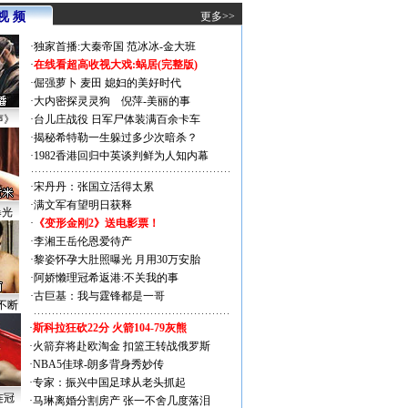
视 频
更多>>
·
独家首播:大秦帝国
范冰冰-金大班
·
在线看超高收视大戏:
蜗居(完整版)
·
倔强萝卜
麦田
媳妇的美好时代
·
大内密探灵灵狗
倪萍-美丽的事
声》
·
台儿庄战役 日军尸体装满百余卡车
·
揭秘希特勒一生躲过多少次暗杀？
·
1982香港回归中英谈判鲜为人知内幕
·
宋丹丹：张国立活得太累
·
满文军有望明日获释
曝光
·
《变形金刚2》送电影票！
·
李湘王岳伦恩爱待产
·
黎姿怀孕大肚照曝光 月用30万安胎
·
阿娇懒理冠希返港:不关我的事
·
古巨基：我与霆锋都是一哥
不断
·
斯科拉狂砍22分 火箭104-79灰熊
·
火箭弃将赴欧淘金 扣篮王转战俄罗斯
·
NBA5佳球-朗多背身秀妙传
·
专家：振兴中国足球从老头抓起
连冠
·
马琳离婚分割房产 张一不舍几度落泪