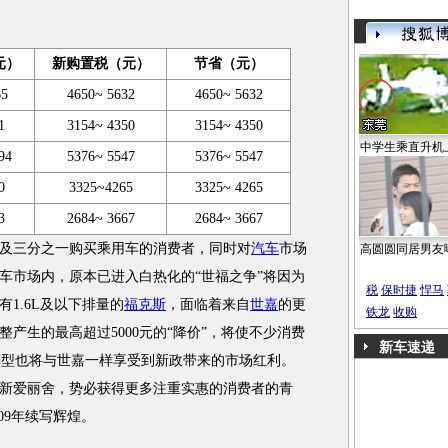
元）
新购置税（元）
节省（元）
65
4650~ 5632
4650~ 5632
1
3154~ 4350
3154~ 4350
中学生乘直升机
94
5376~ 5547
5376~ 5547
0
3325~4265
3325~ 4265
3
2684~ 3667
2684~ 3667
三分之一购买乘用车的消费者，同时对
汽车
市场
高圆圆同居男友
车市场内，原本已进入白热化的“世福之争”将因为
税
保时捷
悍马
1.6L及以下排量的
福克斯
，面临着来自
世嘉
的更
铁龙
收购
产生的最高超过5000元的“降价”，将使不少消费
新车速递
车型也将与世嘉一样享受到新政带来的市场红利。
新爱丽舍，势必获得更多注重实惠的消费者的青
09年续写辉煌。