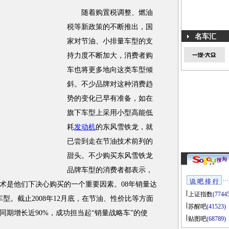
随着购置税调整、燃油
税等新政策的不断推出，国
名车汇
家对节油、小排量车型的支
持力度不断加大，消费者购
车也将更多地向这类车型倾
斜。不少品牌对这种消费趋
势的变化已早有准备，如在
旗下车型上采用小型高能低
耗
发动机
的东风雪铁龙，就
已尝到走在节油技术前列的
甜头。不少购买东风雪铁龙
品牌车型的消费者都表示，
说 吧 排 行
术是他们下决心购买的一个重要因素。08年销量达
上证指数
(7744
车型。截止2008年12月底，在节油、性价比等方面
苏醒吧
(41523)
同期增长近90%，成功担当起“销量战略车”的使
贴图吧
(68789)