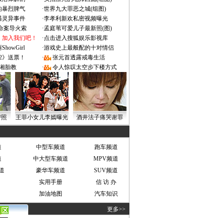
的暴烈脾气
·
世界九大罪恶之城(组图)
遇灵异事件
·
李孝利新欢私密视频曝光
成命案导火索
·
孟庭苇可爱儿子最新照(图)
：加入我们吧！
·
点击进入搜狐娱乐影视库
owGirl
·
游戏史上最般配的十对情侣
2》送票！
·
张元首透露戒毒生活
湘胎教
·
令人惊叹太空步下楼方式
密照
王菲小女儿李嫣曝光
酒井法子痛哭谢罪
道
中型车频道
跑车频道
道
中大型车频道
MPV频道
道
豪华车频道
SUV频道
实用手册
信 访 办
加油地图
汽车知识
更多>>