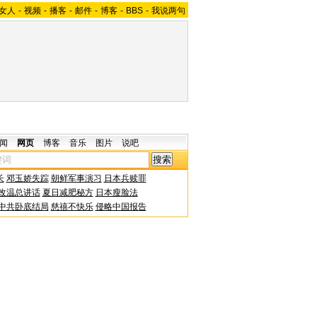
女人
-
视频
-
播客
-
邮件
-
博客
-
BBS
-
我说两句
闻
网页
博客
音乐
图片
说吧
长
邓玉娇失踪
朝鲜军事演习
日本兵赎罪
改温总讲话
夏日减肥秘方
日本瘦脸法
中共卧底结局
慈禧不快乐
侵略中国报告