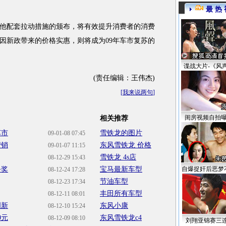
最 热 
配套拉动措施的颁布，将有效提升消费者的消费
因新政带来的价格实惠，则将成为09年车市复苏的
谍战大片-《风
(责任编辑：王伟杰)
[
我来说两句
]
闺房视频自拍
相关推荐
车市
雪铁龙的图片
09-01-08 07:45
营销
东风雪铁龙 价格
09-01-07 11:15
雪铁龙 4s店
08-12-29 15:43
务奖
宝马最新车型
自爆捉奸后恶梦
08-12-24 17:28
节油车型
08-12-23 17:34
丰田所有车型
08-12-11 08:01
创新
东风小康
08-12-10 15:24
0元
东风雪铁龙c4
08-12-09 08:10
刘翔亚锦赛三