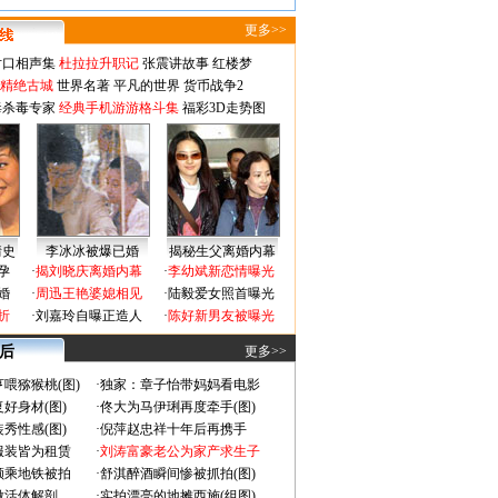
更多>>
对口相声集
杜拉拉升职记
张震讲故事
红楼梦
-精绝古城
世界名著
平凡的世界
货币战争2
毒杀毒专家
经典手机游游格斗集
福彩3D走势图
情史
李冰冰被爆已婚
揭秘生父离婚内幕
孕
·
揭刘晓庆离婚内幕
·
李幼斌新恋情曝光
婚
·
周迅王艳婆媳相见
·
陆毅爱女照首曝光
折
·
刘嘉玲自曝正造人
·
陈好新男友被曝光
 后
更多>>
喂猕猴桃(图)
·
独家：章子怡带妈妈看电影
好身材(图)
·
佟大为马伊琍再度牵手(图)
秀性感(图)
·
倪萍赵忠祥十年后再携手
服装皆为租赁
·
刘涛富豪老公为家产求生子
颜乘地铁被拍
·
舒淇醉酒瞬间惨被抓拍(图)
做活体解剖
·
实拍漂亮的地摊西施(组图)