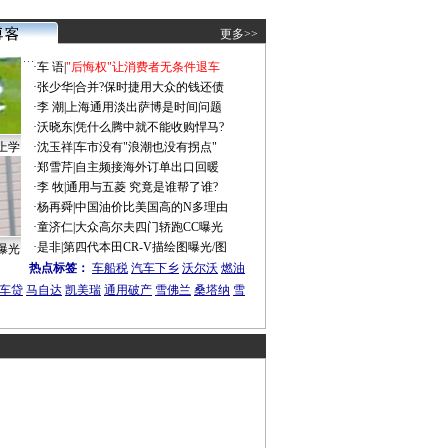
更多>>
·
车 语
|
"后悔权"让消费者无条件退车
·
张少华
|
合并?保时捷用大众的钱还债
·
李 潮
|
上海通用淡出萨博是时间问题
·
沃晓东
|
凭什么腾中就不能收购悍马?
上学
·
沈玉祥
|
车市没有"浪潮也没有拐点"
·
郑雪芹
|
自主频接海外订单出口回暖
·
李 牧
|
通用与五菱 究竟是谁帮了谁?
·
杨再舜
|
中国油价比美国高的N多理由
·
童济仁
|
大众高尔夫四门轿跑CC曝光
·
是非
|
第四代本田CR-V描绘图曝光/图
曝光
热点标签：
车船税
汽车下乡
沃尔沃
燃油
车贷
马自达
凯美瑞
通用破产
雪佛兰
桑塔纳
雪