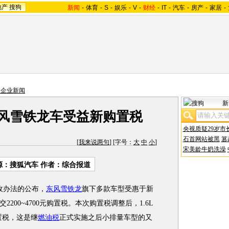
地产
搜狗
新闻
-
体育
-
S
-
娱乐
-
V
-
财经
-
IT
-
汽车
-
房产
-
家居
-
资企业新闻
新
 东风雪铁龙车受益新购置税
央视质疑29岁市
石首网站被黑
篡
[
我来说两句
] [字号：
大
中
小
]
宋美龄牛奶洗澡
源：搜狐汽车 作者：综合报道
收办法的公布，
东风雪铁龙
旗下多款车型受惠于新
2200~4700元购置税。本次购置税调整后，1.6L
置税，这是继
燃油税
正式实施之后小排量车型的又