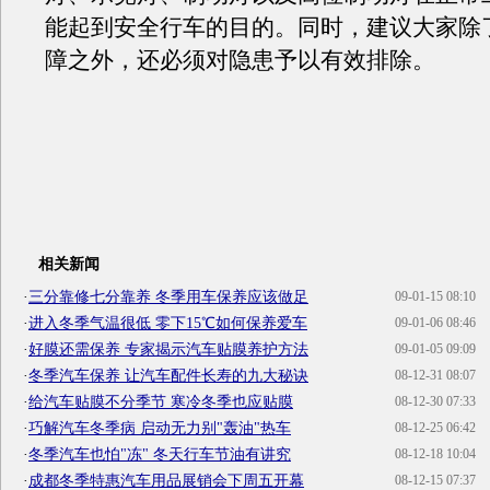
能起到安全行车的目的。同时，建议大家除
障之外，还必须对隐患予以有效排除。
相关新闻
·
三分靠修七分靠养 冬季用车保养应该做足
09-01-15 08:10
·
进入冬季气温很低 零下15℃如何保养爱车
09-01-06 08:46
·
好膜还需保养 专家揭示汽车贴膜养护方法
09-01-05 09:09
·
冬季汽车保养 让汽车配件长寿的九大秘诀
08-12-31 08:07
·
给汽车贴膜不分季节 寒冷冬季也应贴膜
08-12-30 07:33
·
巧解汽车冬季病 启动无力别"轰油"热车
08-12-25 06:42
·
冬季汽车也怕"冻" 冬天行车节油有讲究
08-12-18 10:04
·
成都冬季特惠汽车用品展销会下周五开幕
08-12-15 07:37