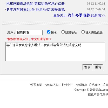
·
汽车座套市场热销 需精明购买悉心保养
08-12-11 09:14
·
冬季汽车保养3大件 润滑油/防冻液/胎轮
08-12-05 09:54
更多关于
汽车 冬季 保养
的新闻>>
用户：
匿名
隐藏地址
设为辩论话题
*搜狗拼音输入法，中文处理专家>>
设置首页
-
搜狗输入法
-
支付中心
-
搜狐招聘
-
广告服务
-
客
Copyright
©
2016 Sohu.com
搜狐不良信息