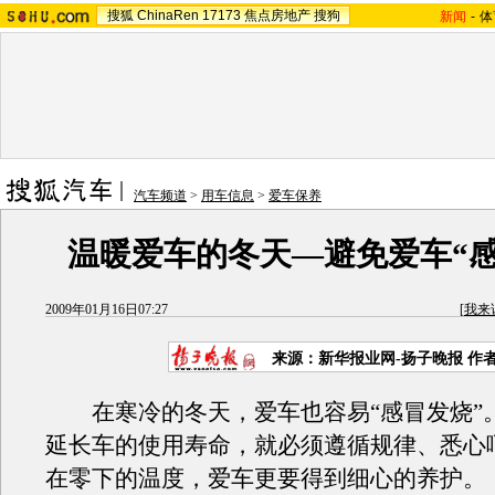
搜狐
ChinaRen
17173
焦点房地产
搜狗
新闻
-
体
汽车频道
>
用车信息
>
爱车保养
温暖爱车的冬天—避免爱车“感
2009年01月16日07:27
[
我来
来源：新华报业网-扬子晚报 作
在寒冷的冬天，爱车也容易“感冒发烧”
延长车的使用寿命，就必须遵循规律、悉心
在零下的温度，爱车更要得到细心的养护。