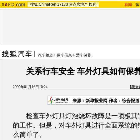
搜狐
ChinaRen
17173
焦点房地产
搜狗
新闻
-
体
汽车频道
>
用车信息
>
爱车保养
关系行车安全 车外灯具如何保
2009年01月16日10:24
[
我来
来源：
新华报业网
作者：综合报道
检查车外灯具灯泡烧坏故障是一项极其
的工作。但是，对车外灯具进行全面系统的
么简单了。