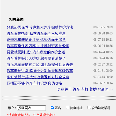
相关新闻
·
好膜还需保养 专家揭示汽车贴膜养护方法
09-01-05 09:09
·
汽车养护指南:秋季汽车保养六项注意
08-09-28 10:03
·
夏季汽车养护要注意 这些方面要留意
08-07-18 10:21
·
汽车雨季保养四部曲 按部就班养护爱车
08-06-24 10:36
·
要爱就爱到"底" 汽车底盘的养护之道
08-06-24 10:05
·
汽车养护好比人护肤 您可要看清楚了
08-03-24 16:26
·
节后汽车养护有点紧 如无急需可延后再去
08-02-27 08:32
·
汽车养护讲堂 略施小计对抗雪地驾驶汽车
08-01-31 08:00
·
车灯魅影 汽车大灯改装五种方法全攻略
07-03-15 08:00
·
四招还不够 汽车车灯识别真伪攻略
06-03-07 08:14
更多关于
汽车 车灯 养护
的新闻>>
用户：
匿名
隐藏地址
设为辩论话题
*搜狗拼音输入法，中文处理专家>>