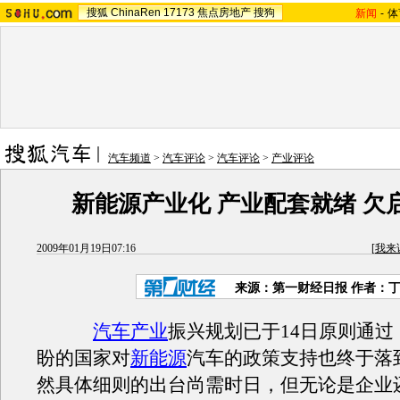
搜狐
ChinaRen
17173
焦点房地产
搜狗
新闻
-
体
汽车频道
>
汽车评论
>
汽车评论
>
产业评论
新能源产业化 产业配套就绪 欠
2009年01月19日07:16
[
我来
来源：第一财经日报 作者：
汽车产业
振兴规划已于14日原则通过
盼的国家对
新能源
汽车的政策支持也终于落
然具体细则的出台尚需时日，但无论是企业