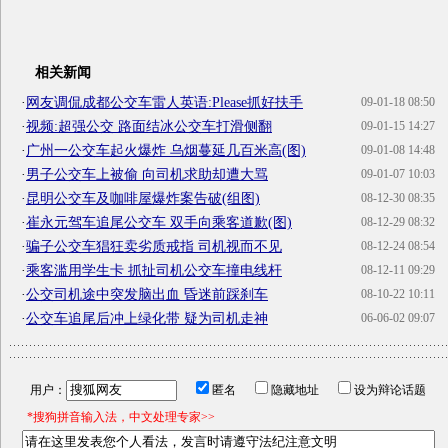
相关新闻
·
网友调侃成都公交车雷人英语:Please抓好扶手
09-01-18 08:50
·
视频:超强公交 路面结冰公交车打滑侧翻
09-01-15 14:27
·
广州一公交车起火爆炸 乌烟蔓延几百米高(图)
09-01-08 14:48
·
男子公交车上被偷 向司机求助却遭大骂
09-01-07 10:03
·
昆明公交车及咖啡屋爆炸案告破(组图)
08-12-30 08:35
·
崔永元驾车追尾公交车 双手向乘客道歉(图)
08-12-29 08:32
·
骗子公交车猖狂卖劣质戒指 司机视而不见
08-12-24 08:54
·
乘客滥用学生卡 抓扯司机公交车撞电线杆
08-12-11 09:29
·
公交司机途中突发脑出血 昏迷前踩刹车
08-10-22 10:11
·
公交车追尾后冲上绿化带 疑为司机走神
06-06-02 09:07
用户：
匿名
隐藏地址
设为辩论话题
*搜狗拼音输入法，中文处理专家>>