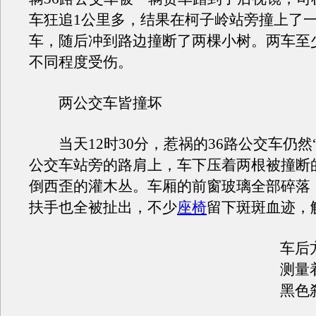
车狂追1公里多，结果在柯子岭站旁撞上了一
车，随后冲到路边撞断了两棵小树。两车至少
不同程度受伤。
两公交车皆撞坏
当天12时30分，惹祸的36路公交车仍然
公交车站旁的路肩上，车下压着两根被撞断
倒西歪的灌木丛。车厢的前窗玻璃全部碎落
扶手也全被扯出，不少
座椅
留下斑斑血迹，
车后
测量
黑色