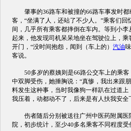
肇事的36路车和被撞的66路车事发时都
客，“坐满了人，还站了不少人。”乘客们回
间，几乎所有乘客都摔倒在车内。等到小李从
起来，他发现司机呆呆地坐在驾驶位上，乘
开门，“没时间抱怨，闻到（车上的）
汽油
味
客说。
50多岁的蔡姨则是66路公交车上的乘客
中双脚受伤，她捶胸说：“真惨，我出来跟
料发生这种事，当时我像狗一样趴在过道上
我压着，动都动不了，后来是有人扶我安全
伤者随后分别被送往广州中医药附属医院
院，初步统计，至少40多名乘客不同程度受