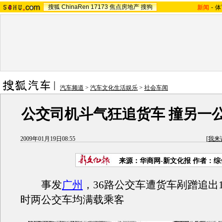
搜狐
ChinaRen
17173
焦点房地产
搜狗
新闻
-
体
汽车频道
>
汽车文化生活娱乐
>
社会车闻
公交司机斗气狂追货车 撞另一公
2009年01月19日08:55
[
我来
来源：华商网-新文化报 作者：综
事发
广州
，36路公交车遭货车剐蹭追出
时两公交车均满载乘客