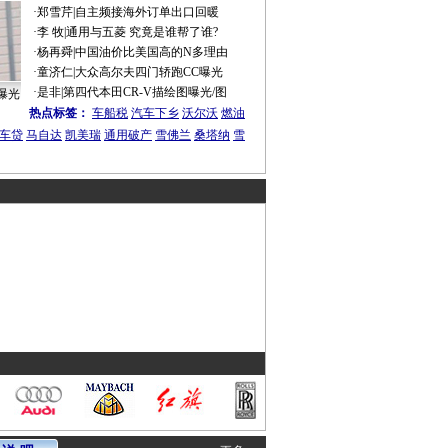
·
郑雪芹
|
自主频接海外订单出口回暖
·
李 牧
|
通用与五菱 究竟是谁帮了谁?
·
杨再舜
|
中国油价比美国高的N多理由
·
童济仁
|
大众高尔夫四门轿跑CC曝光
·
是非
|
第四代本田CR-V描绘图曝光/图
曝光
热点标签：
车船税
汽车下乡
沃尔沃
燃油
车贷
马自达
凯美瑞
通用破产
雪佛兰
桑塔纳
雪