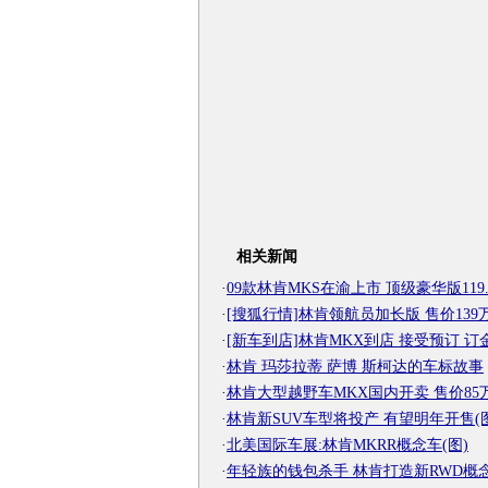
相关新闻
·
09款林肯MKS在渝上市 顶级豪华版119
·
[搜狐行情]林肯领航员加长版 售价139
·
[新车到店]林肯MKX到店 接受预订 订
·
林肯 玛莎拉蒂 萨博 斯柯达的车标故事
·
林肯大型越野车MKX国内开卖 售价85
·
林肯新SUV车型将投产 有望明年开售(图
·
北美国际车展:林肯MKRR概念车(图)
·
年轻族的钱包杀手 林肯打造新RWD概