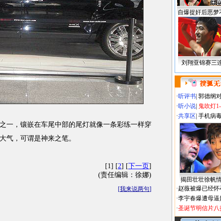
自爆捉奸后恶梦
刘翔亚锦赛三
·
听评书
|
郭德纲
·
听小说
|
鬼吹灯1
·
共享区
|
手机病
一，镶嵌在车尾中部的尾灯就像一条彩练一样穿
大气，可谓是神来之笔。
[1] [
2
] [
下一页
]
(责任编辑：徐娜)
揭田壮壮徐帆
·
赵薇被爆已经怀
[
我来说两句
]
·
李宇春爆遭母逼
·
圣诞节明信片八