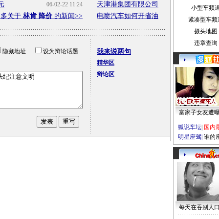
元
天津港集团有限公司
06-02-22 11:24
小型车频
更多关于
林肯 降价
的新闻>>
电喷汽车如何开省油
紧凑型车频
摄头地图
违章查询
隐藏地址
设为辩论话题
我来说两句
精华区
辩论区
富家子女友遭
狐说车坛
|
国内
明星座驾
|
谁的
每天在吞别人