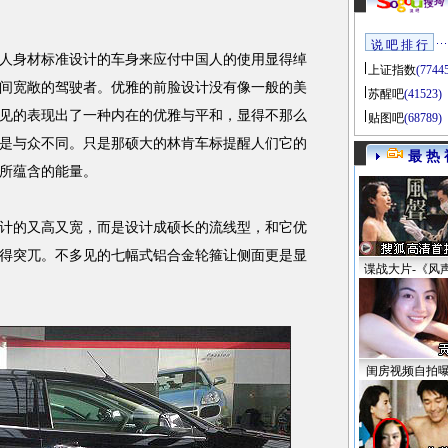
说 吧 排 行
身材标准设计的车身来应付中国人的使用显得绰
上证指数
(7744
间宽敞的驾驶者。优雅的前脸设计没有像一般的美
苏醒吧
(41523)
见的表现出了一种内在的优雅与平和，显得不那么
贴图吧
(68789)
是与众不同。只是那硕大的林肯车标提醒人们它的
最 热 
所蕴含的能量。
计的又高又宽，而是设计成硕长的流线型，和它优
得突兀。不多见的七幅式铝合金轮箍让侧面更是显
谍战大片-《风
闺房视频自拍