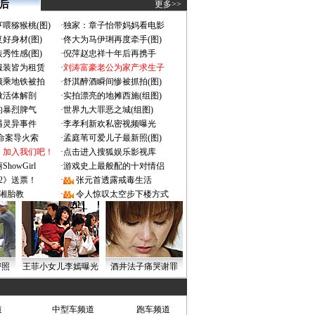
 后
更多>>
喂猕猴桃(图)
·
独家：章子怡带妈妈看电影
好身材(图)
·
佟大为马伊琍再度牵手(图)
秀性感(图)
·
倪萍赵忠祥十年后再携手
服装皆为租赁
·
刘涛富豪老公为家产求生子
颜乘地铁被拍
·
舒淇醉酒瞬间惨被抓拍(图)
做活体解剖
·
实拍漂亮的地摊西施(组图)
的暴烈脾气
·
世界九大罪恶之城(组图)
遇灵异事件
·
李孝利新欢私密视频曝光
成命案导火索
·
孟庭苇可爱儿子最新照(图)
：加入我们吧！
·
点击进入搜狐娱乐影视库
owGirl
·
游戏史上最般配的十对情侣
2》送票！
·
张元首透露戒毒生活
湘胎教
·
令人惊叹太空步下楼方式
密照
王菲小女儿李嫣曝光
酒井法子痛哭谢罪
道
中型车频道
跑车频道