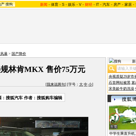
地产
搜狗
新闻
-
体育
-
S
-
娱乐
-
V
-
财经
-
IT
-
汽车
-
房产
-
家居
-
价风暴
>
国产降价
新
规林肯MKX 售价75万元
央视质疑29岁市
石首网站被黑
篡
[
我来说两句
] [字号：
大
中
小
]
宋美龄牛奶洗澡
源：搜狐汽车 作者：搜狐购车编辑
中学生乘直升机