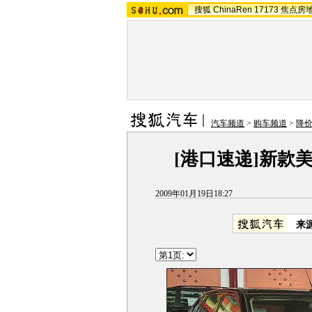
搜狐
ChinaRen
17173
焦点房
汽车频道
>
购车频道
>
降
[港口速递]新款美
2009年01月19日18:27
来