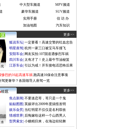
道
中大型车频道
MPV频道
道
豪华车频道
SUV频道
实用手册
信 访 办
加油地图
汽车知识
更多>>
狐说车坛
|
一定要看！高速交警的吐血忠告
明星座驾
|
杭州一家三口被宝马车撞飞
安阳车会
|
网友实拍:107国道遇惨烈车祸
四川车会
|
太有才了！史上最牛节油秘笈
江苏车会
|
引以为戒！开车接电话恐怖后果
曝光
最惨烈的16起高速车祸
跑高速16保命注意事项
座驾更奢华？各国领导人座驾一览
更多>>
焦点新闻
|
不要迷恋哥，哥只是一个鬼
贴贴图图
|
英媒评出2009年度搞怪发明
娱乐旮旯
|
当红明星不仅仅是名利双收
情感世界
|
后悔嫁给这样一个山西男人
型男索女
|
小糖精归来，在海边轻轻舞
口水