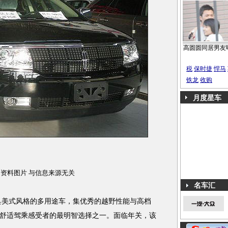
高圆圆同居男友
税
保时捷
悍马
铁龙
收购
月度星车
资料图片 与信息来源无关
名车汇
极具美式风格的多用途车，集优秀的越野性能与高档
舒适驾乘感受者的最明智选择之一。面临年关，该