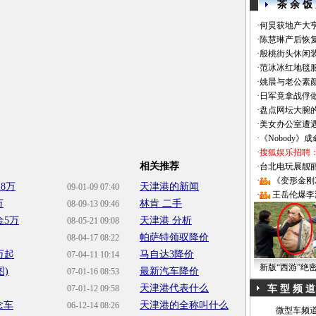
茶 余 饭
·
何炅获地产大亨
·
陈慧琳产后恢复
·
殷桃街头休闲装
·
范冰冰红地毯
·
姚晨与老公素
·
日军竟拿战俘
·
盘点网坛大腕
·
美女办公室遭
·
《Nobody》
·
搜狐娱乐招聘
相关推荐
·
台北电玩展靓丽Sh
·
《变形金刚
.8万
天津港的新闻
09-01-09 07:40
·
王岳伦爆李
万
林肯 二手
08-09-13 09:46
金5万
天津港 分析
08-05-21 09:08
帕萨特领驭降价
08-04-17 08:22
万起
马自达3降价
07-04-11 10:14
新版“西游”绝
)
最新汽车降价
07-01-16 08:53
天津港代表什么
07-01-12 09:58
车 型 频 道
念车
天津港的全称叫什么
06-12-14 08:26
微型车频