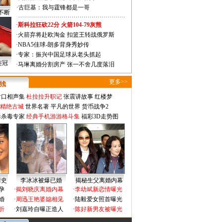
·
古巨基：我与霆锋都是一哥
不断
·
斯科拉狂砍22分 火箭104-79灰熊
·
火箭弃将赴欧淘金 扣篮王转战俄罗斯
·
NBA5佳球-朗多背身秀妙传
·
专家：振兴中国足球从老头抓起
连冠
·
马琳离婚分割房产 张一不舍几度落泪
更多>>
对口相声集
杜拉拉升职记
张震讲故事
红楼梦
-精绝古城
世界名著
平凡的世界
货币战争2
毒杀毒专家
经典手机游游格斗集
福彩3D走势图
情史
李冰冰被爆已婚
揭秘生父离婚内幕
孕
·
揭刘晓庆离婚内幕
·
李幼斌新恋情曝光
婚
·
周迅王艳婆媳相见
·
陆毅爱女照首曝光
折
·
刘嘉玲自曝正造人
·
陈好新男友被曝光