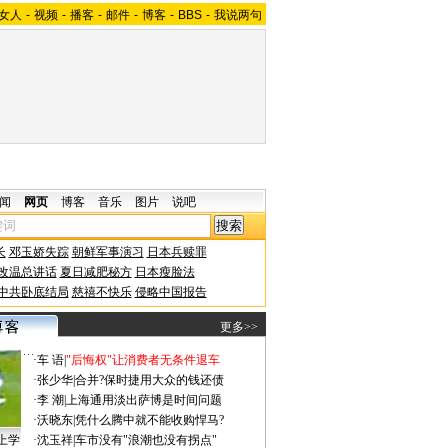
女人
-
视频
-
播客
-
邮件
-
博客
-
BBS
-
我说两句
闻
网页
博客
音乐
图片
说吧
长
邓玉娇失踪
朝鲜军事演习
日本兵赎罪
改温总讲话
夏日减肥秘方
日本瘦脸法
中共卧底结局
慈禧不快乐
侵略中国报告
更多>>
·
车 语
|
"后悔权"让消费者无条件退车
·
张少华
|
合并?保时捷用大众的钱还债
·
李 潮
|
上海通用淡出萨博是时间问题
·
沃晓东
|
凭什么腾中就不能收购悍马?
上学
·
沈玉祥
|
车市没有"浪潮也没有拐点"