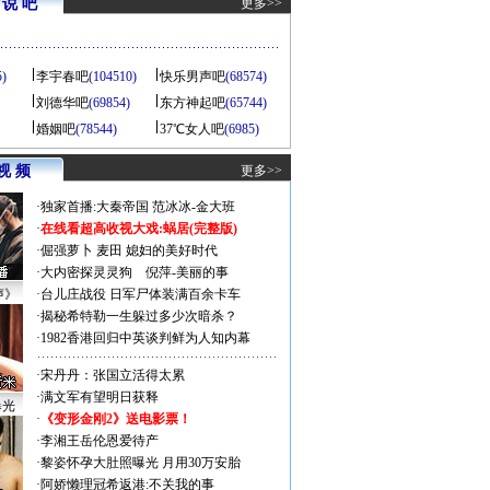
说 吧
更多>>
5)
李宇春吧
(104510)
快乐男声吧
(68574)
刘德华吧
(69854)
东方神起吧
(65744)
婚姻吧
(78544)
37℃女人吧
(6985)
视 频
更多>>
·
独家首播:大秦帝国
范冰冰-金大班
·
在线看超高收视大戏:
蜗居(完整版)
·
倔强萝卜
麦田
媳妇的美好时代
·
大内密探灵灵狗
倪萍-美丽的事
声》
·
台儿庄战役 日军尸体装满百余卡车
·
揭秘希特勒一生躲过多少次暗杀？
·
1982香港回归中英谈判鲜为人知内幕
·
宋丹丹：张国立活得太累
·
满文军有望明日获释
曝光
·
《变形金刚2》送电影票！
·
李湘王岳伦恩爱待产
·
黎姿怀孕大肚照曝光 月用30万安胎
·
阿娇懒理冠希返港:不关我的事