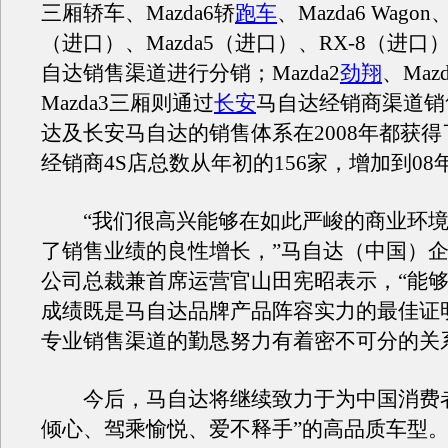
三厢轿车、Mazda6轿
跑车
、Mazda6 Wagon
（进口）、Mazda5（进口）、RX-8（进口
自达销售渠道进行分销；Mazda2
劲翔
、Maz
Mazda3三厢则通过
长安
马自达经销商渠道销
达及长安马自达的销售体系在2008年都获
经销商4S店总数从年初的156家，增加到08
“我们很高兴能够在如此严峻的商业环境
了销售业绩的良性增长，”马自达（中国）
公司总裁兼首席运营官山田宪昭表示，“能
成绩既是马自达品牌产品阵容实力的最佳证
专业销售渠道的勤恳努力有着密不可分的关
今后，马自达将继续致力于为中国消费者
倾心、驾乘愉悦、爱不释手”的高品质车型