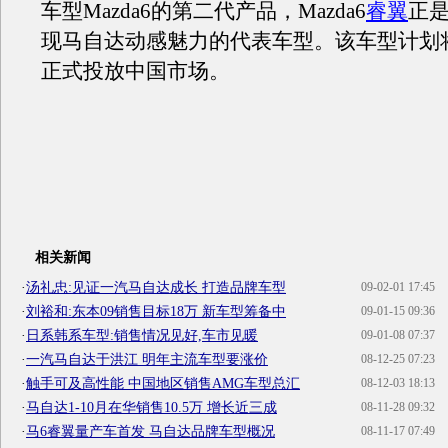
车型Mazda6的第二代产品，Mazda6
睿翼
正
现马自达动感魅力的代表车型。该车型计划将
正式投放中国市场。
相关新闻
·
汤礼忠:见证一汽马自达成长 打造品牌车型
09-02-01 17:45
·
刘裕和:东本09销售目标18万 新车型筹备中
09-01-15 09:36
·
日系韩系车型:销售情况见好,车市见暖
09-01-08 07:37
·
一汽马自达于洪江 明年主流车型要涨价
08-12-25 07:23
·
触手可及高性能 中国地区销售AMG车型总汇
08-12-03 18:13
·
马自达1-10月在华销售10.5万 增长近三成
08-11-28 09:32
·
马6睿翼量产车首发 马自达品牌车型概况
08-11-17 07:49