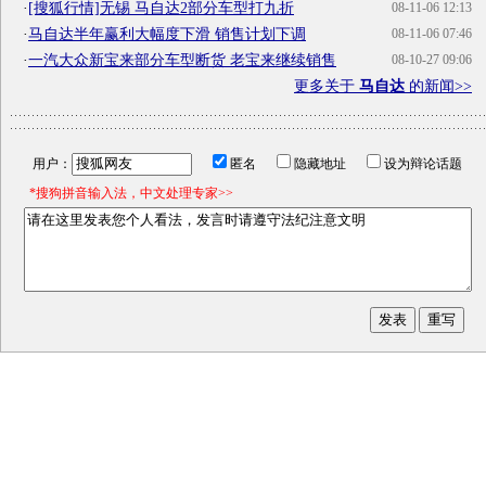
·
[搜狐行情]无锡 马自达2部分车型打九折
08-11-06 12:13
·
马自达半年赢利大幅度下滑 销售计划下调
08-11-06 07:46
·
一汽大众新宝来部分车型断货 老宝来继续销售
08-10-27 09:06
更多关于
马自达
的新闻>>
用户：
匿名
隐藏地址
设为辩论话题
*搜狗拼音输入法，中文处理专家>>