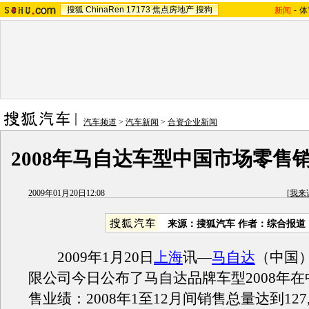
搜狐
ChinaRen
17173
焦点房地产
搜狗
新闻
-
体
汽车频道
>
汽车新闻
>
合资企业新闻
2008年马自达车型中国市场零售销
2009年01月20日12:08
[
我来
来源：搜狐汽车 作者：综合报道
2009年1月20日
上海
讯—
马自达
（中国
限公司今日公布了马自达品牌车型2008年
售业绩：2008年1至12月间销售总量达到127