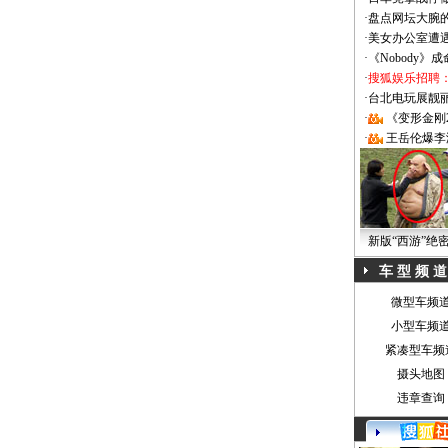
·
盘点网坛大腕
·
美女办公室遭
·
《Nobody》
·
搜狐娱乐招聘
·
台北电玩展靓丽Sh
·
《变形金刚
·
王岳伦爆李
新版“西游”绝
车 型 频 道
微型车频
小型车频
紧凑型车频
摄头地图
违章查询