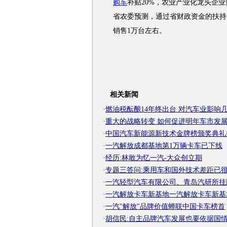
购车
补贴20%，农业产业化龙头企业
省农委预测，通过省财政资金的扶持
销售1万台左右。
相关新闻
·
燃油税酝酿14年终出台 对汽车业影响
·
重大的战略转变 如何促进明年车市发
·
中国汽车新能源新技术金牌榜颁奖典礼
·
一汽解放成都基地第1万辆卡车已下线
·
经历:林敢为忆一汽-大众创立期
·
专题三答问:乘用车和国外技术差距已
·
一汽轻型汽车有限公司、青岛汽研所挂
·
一汽解放卡车新基地一汽解放卡车新基
·
一汽"解放"品牌价值蝉联中国卡车榜首
·
胡信民:自主品牌汽车发展也要依据国