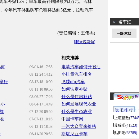
购车补贴15%；单车最高补贴限额为3万元。吉林
，今年汽车补贴购车总额将达到5亿元，拉动汽车
名车汇
(责任编辑：王伟杰)
[
我来说两句
]
相关推荐
几何
电喷汽车如何开省油
09-01-16 17:55
展
小排量汽车排名
08-12-24 14:12
举行
飞碟ufo汽车
08-12-18 10:09
如何认定补贴
08-11-10 09:56
什么是住房补贴
08-06-27 17:26
很小
如何发展现代农业
08-04-17 14:49
说 吧 排 行
牌
什么是生态农业
07-12-20 09:50
上证指数
(7744
地
中国卡车网
07-07-13 10:16
苏醒吧
(41523)
一汽大众宝来价格
06-12-11 18:53
贴图吧
(68789)
情
斯堪尼亚卡车
06-11-20 20:53