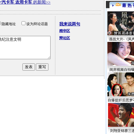
一汽卡车 农用卡车
的新闻>>
最 热 
隐藏地址
设为辩论话题
我来说两句
精华区
辩论区
谍战大片-《风
闺房视频自拍
自爆捉奸后恶梦
刘翔亚锦赛三