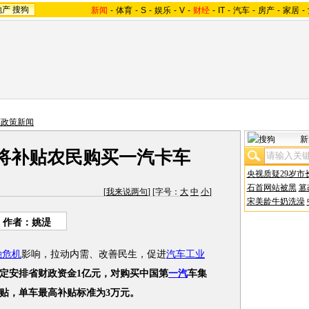
地产
搜狗
新闻
-
体育
-
S
-
娱乐
-
V
-
财经
-
IT
-
汽车
-
房产
-
家居
-
车政策新闻
新
将补贴农民购买一汽卡车
央视质疑29岁市
石首网站被黑
篡
[
我来说两句
] [字号：
大
中
小
]
宋美龄牛奶洗澡
 作者：姚湜
融危机
影响，拉动内需、改善民生，促进
汽车工业
定安排省财政资金1亿元，对购买中国第
一汽
车集
贴，单车最高补贴标准为3万元。