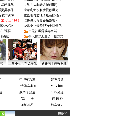
的暴烈脾气
·
世界九大罪恶之城(组图)
遇灵异事件
·
李孝利新欢私密视频曝光
成命案导火索
·
孟庭苇可爱儿子最新照(图)
：加入我们吧！
·
点击进入搜狐娱乐影视库
owGirl
·
游戏史上最般配的十对情侣
2》送票！
·
张元首透露戒毒生活
湘胎教
·
令人惊叹太空步下楼方式
密照
王菲小女儿李嫣曝光
酒井法子痛哭谢罪
道
中型车频道
跑车频道
道
中大型车频道
MPV频道
道
豪华车频道
SUV频道
实用手册
信 访 办
加油地图
汽车知识
更多>>