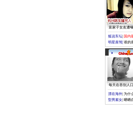
富家子女友遭
狐说车坛
|
国内
明星座驾
|
谁的
每天在吞别人
漂在海外
|
为什
型男索女
|
晒晒