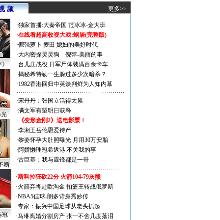
视 频
更多>>
·
独家首播:大秦帝国
范冰冰-金大班
·
在线看超高收视大戏:
蜗居(完整版)
·
倔强萝卜
麦田
媳妇的美好时代
·
大内密探灵灵狗
倪萍-美丽的事
声》
·
台儿庄战役 日军尸体装满百余卡车
·
揭秘希特勒一生躲过多少次暗杀？
·
1982香港回归中英谈判鲜为人知内幕
·
宋丹丹：张国立活得太累
·
满文军有望明日获释
曝光
·
《变形金刚2》送电影票！
·
李湘王岳伦恩爱待产
·
黎姿怀孕大肚照曝光 月用30万安胎
·
阿娇懒理冠希返港:不关我的事
·
古巨基：我与霆锋都是一哥
不断
·
斯科拉狂砍22分 火箭104-79灰熊
·
火箭弃将赴欧淘金 扣篮王转战俄罗斯
·
NBA5佳球-朗多背身秀妙传
·
专家：振兴中国足球从老头抓起
连冠
·
马琳离婚分割房产 张一不舍几度落泪