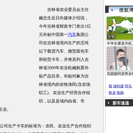
吉林省农业委员会主任
臧忠生近日向媒体介绍说，
今年吉林省财政专门拿出1亿
元补贴中国第一
汽车
集团公
司在吉林省境内生产的五吨
中学生乘直升机
以下载货汽车、微型面包车
和轻型卡车，并将其列入吉
林省2009年农业机械购置补
高圆圆同居男友
贴产品目录。补贴对象为吉
林省境内的农牧渔民(含农场
税
保时捷
悍马
职工)、农业生产经营合作组
铁龙
收购
织，以及县域内由省、市
新车速递
企业。
司生产卡车的标准为：农民、农业生产合作组织