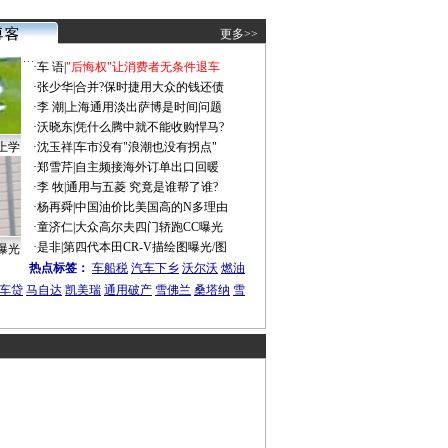
更多>>
·
车 语
|
"后悔权"让消费者无条件退车
·
张少华
|
合并?保时捷用大众的钱还债
·
李 潮
|
上海通用淡出萨博是时间问题
·
沃晓东
|
凭什么腾中就不能收购悍马?
上学
·
沈玉祥
|
车市没有"浪潮也没有拐点"
·
郑雪芹
|
自主频接海外订单出口回暖
·
李 牧
|
通用与五菱 究竟是谁帮了谁?
·
杨再舜
|
中国油价比美国高的N多理由
·
童济仁
|
大众高尔夫四门轿跑CC曝光
·
是非
|
第四代本田CR-V描绘图曝光/图
曝光
热点标签：
车船税
汽车下乡
沃尔沃
燃油
车贷
马自达
凯美瑞
通用破产
雪佛兰
桑塔纳
雪