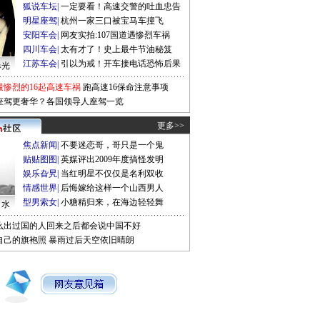
狐说车坛
|
一定要看！高速交警的吐血忠告
明星座驾
|
杭州一家三口被宝马车撞飞
安阳车会
|
网友实拍:107国道遇惨烈车祸
四川车会
|
太有才了！史上最牛节油秘笈
江苏车会
|
引以为戒！开车接电话恐怖后果
曝光
最惨烈的16起高速车祸
跑高速16保命注意事项
座驾更奢华？各国领导人座驾一览
更多>>
焦点新闻
|
不要迷恋哥，哥只是一个鬼
贴贴图图
|
英媒评出2009年度搞怪发明
娱乐旮旯
|
当红明星不仅仅是名利双收
情感世界
|
后悔嫁给这样一个山西男人
型男索女
|
小糖精归来，在海边轻轻舞
口水
么出过国的人回来之后都会说中国不好
自己的旗袍照
暴雨过后天空依旧晴朗