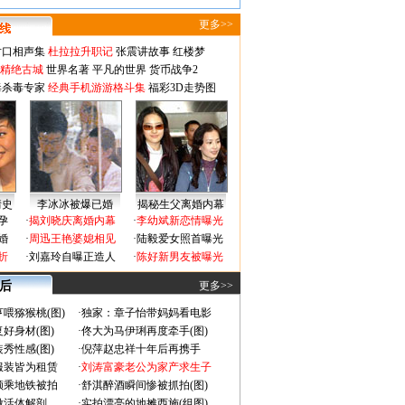
更多>>
对口相声集
杜拉拉升职记
张震讲故事
红楼梦
-精绝古城
世界名著
平凡的世界
货币战争2
毒杀毒专家
经典手机游游格斗集
福彩3D走势图
情史
李冰冰被爆已婚
揭秘生父离婚内幕
孕
·
揭刘晓庆离婚内幕
·
李幼斌新恋情曝光
婚
·
周迅王艳婆媳相见
·
陆毅爱女照首曝光
折
·
刘嘉玲自曝正造人
·
陈好新男友被曝光
 后
更多>>
喂猕猴桃(图)
·
独家：章子怡带妈妈看电影
好身材(图)
·
佟大为马伊琍再度牵手(图)
秀性感(图)
·
倪萍赵忠祥十年后再携手
服装皆为租赁
·
刘涛富豪老公为家产求生子
颜乘地铁被拍
·
舒淇醉酒瞬间惨被抓拍(图)
做活体解剖
·
实拍漂亮的地摊西施(组图)