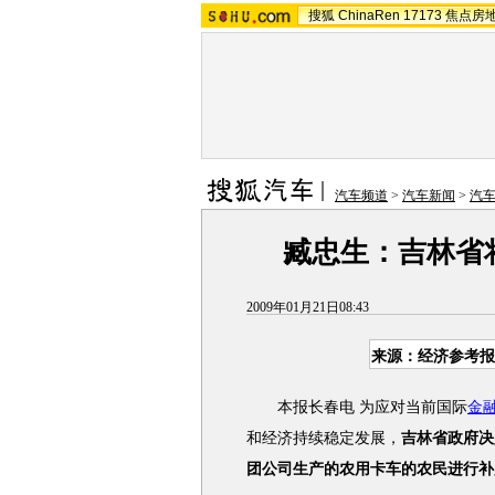
搜狐
ChinaRen
17173
焦点房
汽车频道
>
汽车新闻
>
汽
臧忠生：吉林省
2009年01月21日08:43
来源：经济参考报
本报长春电 为应对当前国际
金
和经济持续稳定发展，
吉林省政府决
团公司生产的农用卡车的农民进行补