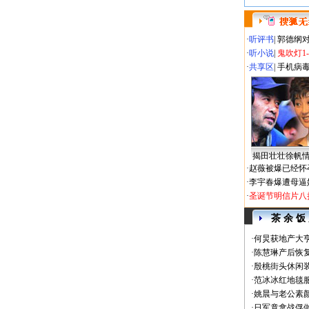
·
听评书
|
郭德纲
·
听小说
|
鬼吹灯1
·
共享区
|
手机病
揭田壮壮徐帆
·
赵薇被爆已经怀
·
李宇春爆遭母逼
·
圣诞节明信片八
茶 余 饭
·
何炅获地产大亨
·
陈慧琳产后恢复
·
殷桃街头休闲装
·
范冰冰红地毯
·
姚晨与老公素
·
日军竟拿战俘