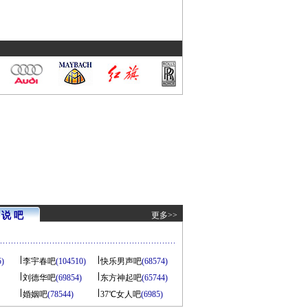
说 吧
更多>>
5)
李宇春吧
(104510)
快乐男声吧
(68574)
刘德华吧
(69854)
东方神起吧
(65744)
婚姻吧
(78544)
37℃女人吧
(6985)