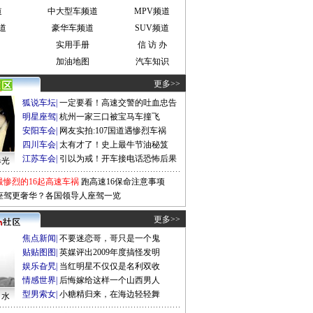
道
中大型车频道
MPV频道
道
豪华车频道
SUV频道
实用手册
信 访 办
加油地图
汽车知识
更多>>
狐说车坛
|
一定要看！高速交警的吐血忠告
明星座驾
|
杭州一家三口被宝马车撞飞
安阳车会
|
网友实拍:107国道遇惨烈车祸
四川车会
|
太有才了！史上最牛节油秘笈
江苏车会
|
引以为戒！开车接电话恐怖后果
曝光
最惨烈的16起高速车祸
跑高速16保命注意事项
座驾更奢华？各国领导人座驾一览
更多>>
焦点新闻
|
不要迷恋哥，哥只是一个鬼
贴贴图图
|
英媒评出2009年度搞怪发明
娱乐旮旯
|
当红明星不仅仅是名利双收
情感世界
|
后悔嫁给这样一个山西男人
型男索女
|
小糖精归来，在海边轻轻舞
口水