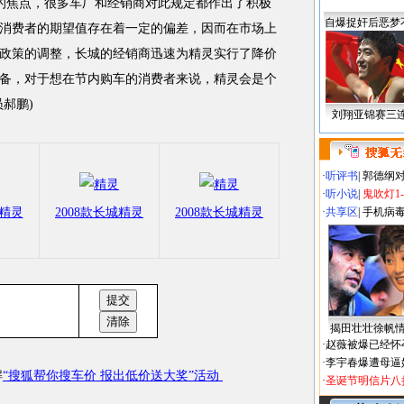
注的焦点，很多车厂和经销商对此规定都作出了积极
自爆捉奸后恶梦
消费者的期望值存在着一定的偏差，因而在市场上
政策的调整，长城的经销商迅速为精灵实行了降价
备，对于想在节内购车的消费者来说，精灵会是个
郝鹏)
刘翔亚锦赛三
·
听评书
|
郭德纲
·
听小说
|
鬼吹灯1
城精灵
2008款长城精灵
2008款长城精灵
·
共享区
|
手机病
揭田壮壮徐帆
·
赵薇被爆已经怀
·
李宇春爆遭母逼
解
“搜狐帮你搜车价 报出低价送大奖”活动
·
圣诞节明信片八