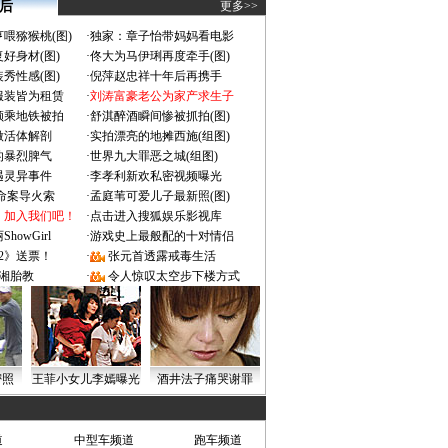
 后
更多>>
喂猕猴桃(图)
·
独家：章子怡带妈妈看电影
好身材(图)
·
佟大为马伊琍再度牵手(图)
秀性感(图)
·
倪萍赵忠祥十年后再携手
服装皆为租赁
·
刘涛富豪老公为家产求生子
颜乘地铁被拍
·
舒淇醉酒瞬间惨被抓拍(图)
做活体解剖
·
实拍漂亮的地摊西施(组图)
的暴烈脾气
·
世界九大罪恶之城(组图)
遇灵异事件
·
李孝利新欢私密视频曝光
成命案导火索
·
孟庭苇可爱儿子最新照(图)
：加入我们吧！
·
点击进入搜狐娱乐影视库
owGirl
·
游戏史上最般配的十对情侣
2》送票！
·
张元首透露戒毒生活
湘胎教
·
令人惊叹太空步下楼方式
密照
王菲小女儿李嫣曝光
酒井法子痛哭谢罪
道
中型车频道
跑车频道