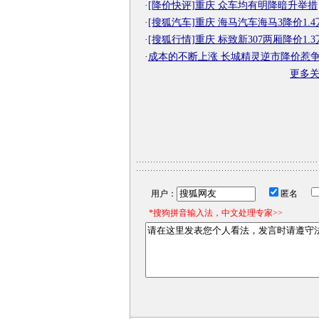
·
[降价快评]重庆 众车均有明降暗升举措
·
[搜狐汽车]重庆 海马汽车海马3降价1.4
·
[搜狐行情]重庆 标致新307两厢降价1.3
·
成本的不断上涨 长城精灵逆市降价惹
更多
用户：
匿名
*搜狗拼音输入法，中文处理专家>>