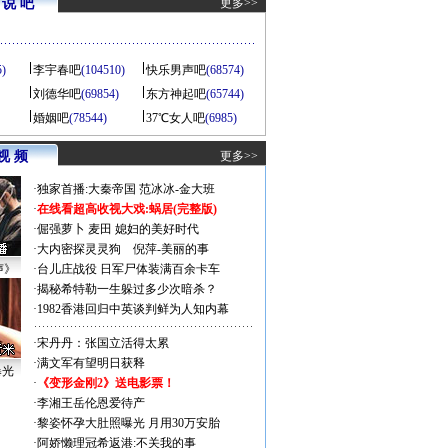
说 吧
更多>>
5)
李宇春吧
(104510)
快乐男声吧
(68574)
刘德华吧
(69854)
东方神起吧
(65744)
婚姻吧
(78544)
37℃女人吧
(6985)
视 频
更多>>
·
独家首播:大秦帝国
范冰冰-金大班
·
在线看超高收视大戏:
蜗居(完整版)
·
倔强萝卜
麦田
媳妇的美好时代
·
大内密探灵灵狗
倪萍-美丽的事
声》
·
台儿庄战役 日军尸体装满百余卡车
·
揭秘希特勒一生躲过多少次暗杀？
·
1982香港回归中英谈判鲜为人知内幕
·
宋丹丹：张国立活得太累
·
满文军有望明日获释
曝光
·
《变形金刚2》送电影票！
·
李湘王岳伦恩爱待产
·
黎姿怀孕大肚照曝光 月用30万安胎
·
阿娇懒理冠希返港:不关我的事