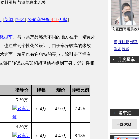
资料图片 与源信息来无关
片
][
新闻
][
社区
][
经销商报价
4.29
万起
]
高圆圆同居男友
微型车
。与同类产品略为不同的地方在于，精灵外
税
保时捷
悍马
，也注重到个性化的设计，由于车身较高的缘故，
铁龙
收购
术方面，精灵也有它独特的亮点，除引进了拥有
月度星车
纵臂扭转梁式悬架和超轻结构钢制车身，舒适性和
指导价
降幅
现价
降幅比例
5.39万
0.4万
4.99万
7.42%
名车汇
4.89万
0.4万
4.49万
8.18%