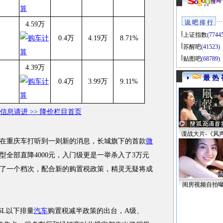
说 吧 排 行
4.59万
上证指数
(7744
0.4万
4.19万
8.71%
苏醒吧
(41523)
贴图吧
(68789)
4.39万
最 热 
0.4万
3.99万
9.11%
信息请进 >> 降价栏目首页
谍战大片-《风
在重庆车打听到一则新的消息，长城旗下的首款
微
全部直降4000元，入门级更是一举杀入了3万元
了一个档次，配合新的购置税政策，精灵无疑将成
闺房视频自拍
L以下排量
汽车
购置税减半政策的出台，A级、