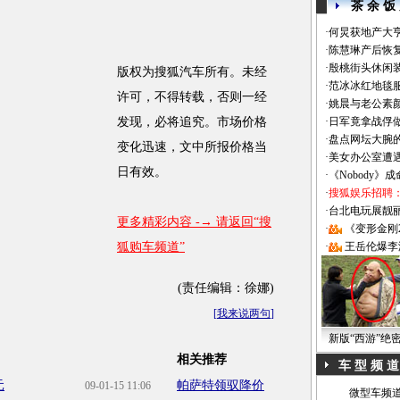
茶 余 饭
·
何炅获地产大亨
·
陈慧琳产后恢复
·
殷桃街头休闲装
版权为搜狐汽车所有。未经
·
范冰冰红地毯
许可，不得转载，否则一经
·
姚晨与老公素
发现，必将追究。市场价格
·
日军竟拿战俘
·
盘点网坛大腕
变化迅速，文中所报价格当
·
美女办公室遭
日有效。
·
《Nobody》
·
搜狐娱乐招聘
·
台北电玩展靓丽Sh
更多精彩内容 -→ 请返回“搜
·
《变形金刚
狐购车频道”
·
王岳伦爆李
(责任编辑：徐娜)
[
我来说两句
]
新版“西游”绝
相关推荐
车 型 频 道
元
帕萨特领驭降价
09-01-15 11:06
微型车频