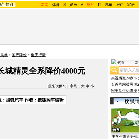
地产
搜狗
新闻
-
体育
-
S
-
娱乐
-
V
-
财经
-
IT
-
汽车
-
房产
-
家居
-
价风暴
>
国产降价
>
重庆行情
新
长城精灵全系降价4000元
央视质疑29岁市
石首网站被黑
篡
[
我来说两句
] [字号：
大
中
小
]
宋美龄牛奶洗澡
源：搜狐汽车 作者：搜狐购车编辑
中学生乘直升机