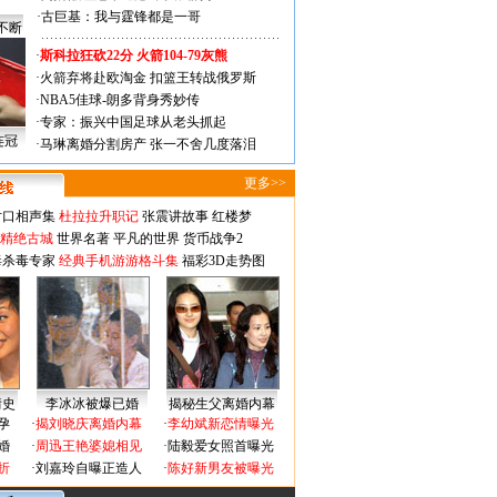
·
古巨基：我与霆锋都是一哥
不断
·
斯科拉狂砍22分 火箭104-79灰熊
·
火箭弃将赴欧淘金 扣篮王转战俄罗斯
·
NBA5佳球-朗多背身秀妙传
·
专家：振兴中国足球从老头抓起
连冠
·
马琳离婚分割房产 张一不舍几度落泪
更多>>
对口相声集
杜拉拉升职记
张震讲故事
红楼梦
-精绝古城
世界名著
平凡的世界
货币战争2
毒杀毒专家
经典手机游游格斗集
福彩3D走势图
情史
李冰冰被爆已婚
揭秘生父离婚内幕
孕
·
揭刘晓庆离婚内幕
·
李幼斌新恋情曝光
婚
·
周迅王艳婆媳相见
·
陆毅爱女照首曝光
折
·
刘嘉玲自曝正造人
·
陈好新男友被曝光