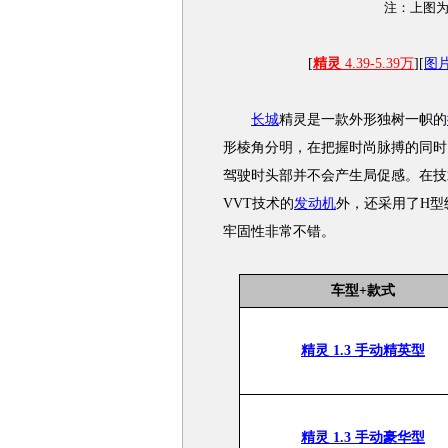
注：上图为
[
精灵
4.39-5.39万
][
图
长城
精灵是一款外形独树一帜的
形棱角分明，在把握时尚脉搏的同时
驾驶时头部并不会产生局促感。在技
VVT技术的
发动机
外，还采用了H型
牢固性非常不错。
车型+款式
精灵 1.3 手动精英型
精灵 1.3 手动豪华型