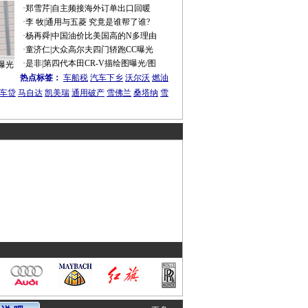
·
郑雪芹
|
自主频接海外订单出口回暖
·
李 牧
|
通用与五菱 究竟是谁帮了谁?
·
杨再舜
|
中国油价比美国高的N多理由
·
童济仁
|
大众高尔夫四门轿跑CC曝光
·
是非
|
第四代本田CR-V描绘图曝光/图
曝光
热点标签：
车船税
汽车下乡
沃尔沃
燃油
车贷
马自达
凯美瑞
通用破产
雪佛兰
桑塔纳
雪