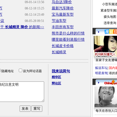
马自达3降价
09-01-14 13:56
小型车频
万
最新汽车降价
08-12-18 15:25
紧凑型车频
万
宝马最新车型
08-12-14 23:49
摄头地图
争议
节油车型
08-05-28 09:51
违章查询
关于
长城精灵 降价
的新闻>>
丰田所有车型
熊市是什么样的行情
哪里能看到港股行情
长城皮卡价格
长城精灵
富家子女友遭
狐说车坛
|
国内
隐藏地址
设为辩论话题
我来说两句
明星座驾
|
谁的
精华区
辩论区
每天在吞别人