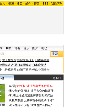
女人
-
视频
-
播客
-
邮件
-
博客
-
BBS
-
我说两句
闻
网页
博客
音乐
图片
说吧
长
邓玉娇失踪
朝鲜军事演习
日本兵赎罪
改温总讲话
夏日减肥秘方
日本瘦脸法
中共卧底结局
慈禧不快乐
侵略中国报告
更多>>
·
车 语
|
"后悔权"让消费者无条件退车
·
张少华
|
合并?保时捷用大众的钱还债
·
李 潮
|
上海通用淡出萨博是时间问题
·
沃晓东
|
凭什么腾中就不能收购悍马?
上学
·
沈玉祥
|
车市没有"浪潮也没有拐点"