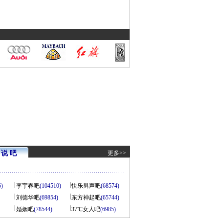
说 吧
更多>>
5)
李宇春吧
(104510)
快乐男声吧
(68574)
刘德华吧
(69854)
东方神起吧
(65744)
婚姻吧
(78544)
37℃女人吧
(6985)