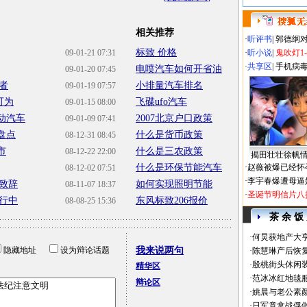
相关推荐
·
听评书
|
郭德纲
标致 价格
09-01-21 07:31
·
听小说
|
鬼吹灯1
·
共享区
|
手机病
电喷汽车如何开省油
09-01-20 07:45
者
小排量汽车排名
09-01-19 07:57
可为
飞碟ufo汽车
09-01-15 08:00
动汽车
2007北京户口政策
09-01-09 07:41
盘点
什么是货币政策
08-12-31 08:45
市
什么是三农政策
08-12-22 22:00
揭田壮壮徐帆
什么是环保节能汽车
·
赵薇被爆已经怀
08-12-02 07:51
·
李宇春爆遭母逼
致辞
如何实现照明节能
08-11-07 18:37
·
圣诞节明信片八
行中
东风标致206报价
08-08-25 15:36
茶 余 饭
·
何炅获地产大亨
隐藏地址
设为辩论话题
我来说两句
·
陈慧琳产后恢复
·
殷桃街头休闲装
精华区
·
范冰冰红地毯
辩论区
·
姚晨与老公素
·
日军竟拿战俘