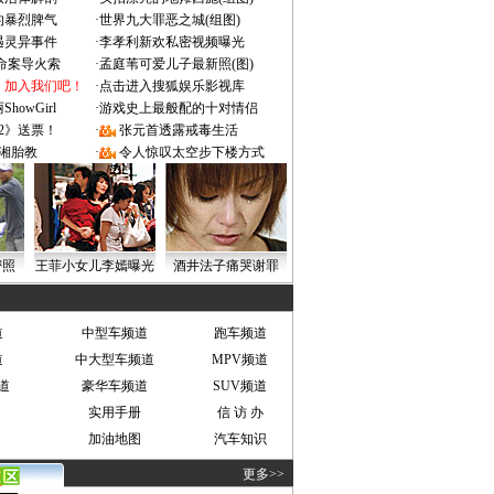
的暴烈脾气
·
世界九大罪恶之城(组图)
遇灵异事件
·
李孝利新欢私密视频曝光
成命案导火索
·
孟庭苇可爱儿子最新照(图)
：加入我们吧！
·
点击进入搜狐娱乐影视库
owGirl
·
游戏史上最般配的十对情侣
2》送票！
·
张元首透露戒毒生活
湘胎教
·
令人惊叹太空步下楼方式
密照
王菲小女儿李嫣曝光
酒井法子痛哭谢罪
道
中型车频道
跑车频道
道
中大型车频道
MPV频道
道
豪华车频道
SUV频道
实用手册
信 访 办
加油地图
汽车知识
更多>>