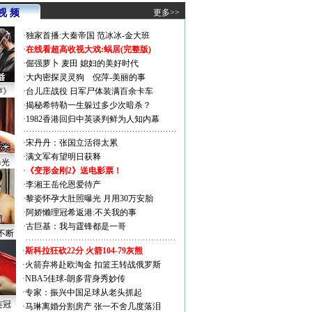
视 频
更多>>
·
独家首播:大秦帝国
范冰冰-金大班
·
在线看超高收视大戏:
蜗居(完整版)
·
倔强萝卜
麦田
媳妇的美好时代
·
大内密探灵灵狗
倪萍-美丽的事
声》
·
台儿庄战役 日军尸体装满百余卡车
·
揭秘希特勒一生躲过多少次暗杀？
·
1982香港回归中英谈判鲜为人知内幕
·
宋丹丹：张国立活得太累
·
满文军有望明日获释
曝光
·
《变形金刚2》送电影票！
·
李湘王岳伦恩爱待产
·
黎姿怀孕大肚照曝光 月用30万安胎
·
阿娇懒理冠希返港:不关我的事
·
古巨基：我与霆锋都是一哥
不断
·
斯科拉狂砍22分 火箭104-79灰熊
·
火箭弃将赴欧淘金 扣篮王转战俄罗斯
·
NBA5佳球-朗多背身秀妙传
·
专家：振兴中国足球从老头抓起
连冠
·
马琳离婚分割房产 张一不舍几度落泪