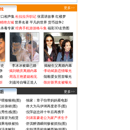
更多>>
对口相声集
杜拉拉升职记
张震讲故事
红楼梦
-精绝古城
世界名著
平凡的世界
货币战争2
毒杀毒专家
经典手机游游格斗集
福彩3D走势图
情史
李冰冰被爆已婚
揭秘生父离婚内幕
孕
·
揭刘晓庆离婚内幕
·
李幼斌新恋情曝光
婚
·
周迅王艳婆媳相见
·
陆毅爱女照首曝光
折
·
刘嘉玲自曝正造人
·
陈好新男友被曝光
 后
更多>>
喂猕猴桃(图)
·
独家：章子怡带妈妈看电影
好身材(图)
·
佟大为马伊琍再度牵手(图)
秀性感(图)
·
倪萍赵忠祥十年后再携手
服装皆为租赁
·
刘涛富豪老公为家产求生子
颜乘地铁被拍
·
舒淇醉酒瞬间惨被抓拍(图)
做活体解剖
·
实拍漂亮的地摊西施(组图)