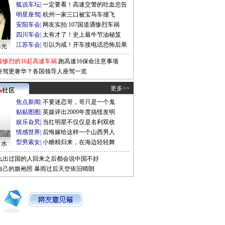
狐说车坛
|
一定要看！高速交警的吐血忠告
明星座驾
|
杭州一家三口被宝马车撞飞
安阳车会
|
网友实拍:107国道遇惨烈车祸
四川车会
|
太有才了！史上最牛节油秘笈
江苏车会
|
引以为戒！开车接电话恐怖后果
曝光
最惨烈的16起高速车祸
跑高速16保命注意事项
座驾更奢华？各国领导人座驾一览
更多>>
焦点新闻
|
不要迷恋哥，哥只是一个鬼
贴贴图图
|
英媒评出2009年度搞怪发明
娱乐旮旯
|
当红明星不仅仅是名利双收
情感世界
|
后悔嫁给这样一个山西男人
型男索女
|
小糖精归来，在海边轻轻舞
口水
么出过国的人回来之后都会说中国不好
自己的旗袍照
暴雨过后天空依旧晴朗