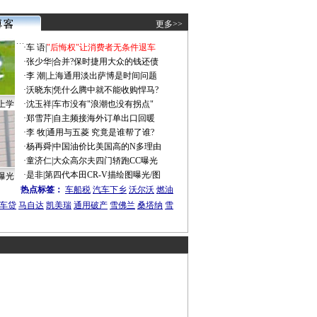
更多>>
·
车 语
|
"后悔权"让消费者无条件退车
·
张少华
|
合并?保时捷用大众的钱还债
·
李 潮
|
上海通用淡出萨博是时间问题
·
沃晓东
|
凭什么腾中就不能收购悍马?
上学
·
沈玉祥
|
车市没有"浪潮也没有拐点"
·
郑雪芹
|
自主频接海外订单出口回暖
·
李 牧
|
通用与五菱 究竟是谁帮了谁?
·
杨再舜
|
中国油价比美国高的N多理由
·
童济仁
|
大众高尔夫四门轿跑CC曝光
·
是非
|
第四代本田CR-V描绘图曝光/图
曝光
热点标签：
车船税
汽车下乡
沃尔沃
燃油
车贷
马自达
凯美瑞
通用破产
雪佛兰
桑塔纳
雪