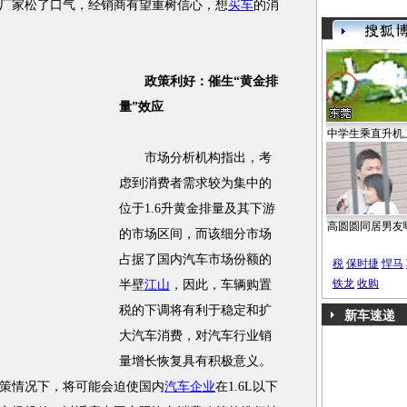
厂家松了口气，经销商有望重树信心，想
买车
的消
政策利好：催生“黄金排
量”效应
中学生乘直升机
市场分析机构指出，考
虑到消费者需求较为集中的
位于1.6升黄金排量及其下游
高圆圆同居男友
的市场区间，而该细分市场
占据了国内汽车市场份额的
税
保时捷
悍马
铁龙
收购
半壁
江山
，因此，车辆购置
税的下调将有利于稳定和扩
新车速递
大汽车消费，对汽车行业销
量增长恢复具有积极意义。
策情况下，将可能会迫使国内
汽车企业
在1.6L以下