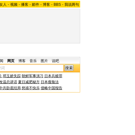
女人
-
视频
-
播客
-
邮件
-
博客
-
BBS
-
我说两句
闻
网页
博客
音乐
图片
说吧
长
邓玉娇失踪
朝鲜军事演习
日本兵赎罪
改温总讲话
夏日减肥秘方
日本瘦脸法
中共卧底结局
慈禧不快乐
侵略中国报告