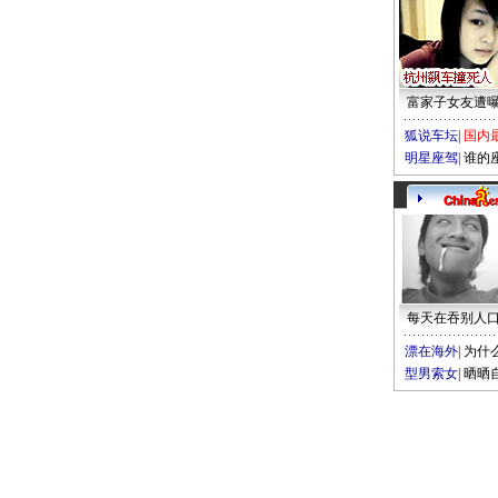
富家子女友遭
狐说车坛
|
国内
明星座驾
|
谁的
每天在吞别人
漂在海外
|
为什
型男索女
|
晒晒