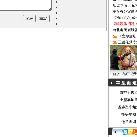
·
盘点网坛大腕
·
美女办公室遭
·
《Nobody》
·
搜狐娱乐招聘
·
台北电玩展靓丽Sh
·
《变形金刚
·
王岳伦爆李
新版“西游”绝
车 型 频 道
微型车频
小型车频
紧凑型车频
摄头地图
违章查询