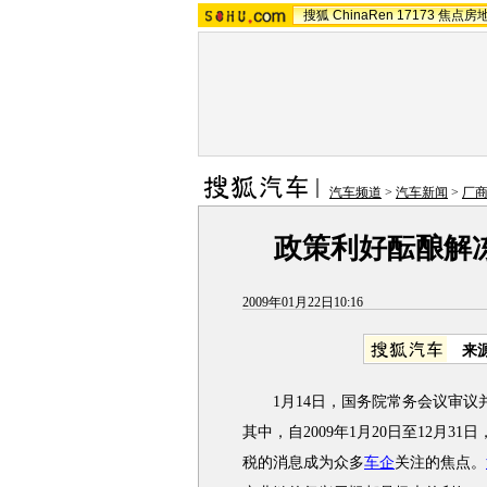
搜狐
ChinaRen
17173
焦点房
汽车频道
>
汽车新闻
>
厂
政策利好酝酿解
2009年01月22日10:16
来
1月14日，国务院常务会议审议
其中，自2009年1月20日至12月3
税的消息成为众多
车企
关注的焦点。