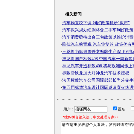
相关新闻
·
汽车购置税下调 利好政策稳步"救市"
·
汽车振兴规划细则将含二手车利好政策
·
汽车消费亟待出台三包政策以维护消费
·
降低汽车购置税 汽车业复苏 政策仍有
·
三菱将为标致雪铁龙贴牌生产iMiEV电
·
神龙将国产标致408 中国汽车一周新闻
·
神龙汽车开造标致408 将与欧洲同步上
·
标致雪铁龙加大对神龙汽车技术授权
·
法国标致汽车公司国际部部长尚茨先生
·
第五届标致汽车设计国际邀请赛火热进
用户：
匿名
*搜狗拼音输入法，中文处理专家>>