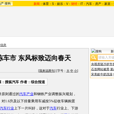
地产
搜狗
新闻
-
体育
-
S
-
娱乐
-
V
-
财经
-
IT
-
汽车
-
房产
-
家居
-
商信息
新
冻车市 东风标致迈向春天
央视质疑29岁市
石首网站被黑
篡
[
我来说两句
] [字号：
大
中
小
]
宋美龄牛奶洗澡
源：搜狐汽车 作者：综合报道
并原则通过的
汽车产业
和钢铁产业调整振兴规划，
1日，对1.6升及以下排量乘用车减按5%征收车辆购置
汽车行业
上下一片叫好，这对于
汽车
行业上、下游