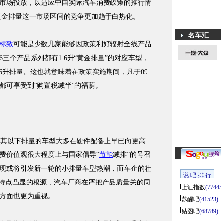
市场投放，以适应中国实际汽车消费政策的推行情
升黄金排量这一市场区间的竞争更加趋于白热化。
名车汇
标致
可能是少数几家能够因政策利好辐射全线产品
06三个产品系列都有1.6升“黄金排量”的对应车型，
1.6升排量。这也就意味着在政策实施期间，凡于09
都可享受到“购置税减半”的福荫。
及其以下排量的车型大多在硬件配备上早已向更高
费价值观很大程度上与国家倡导“
节能
减排”的号召
现或将引发新一轮的小排量车型热潮，而车企的社
说 吧 排 行
”特点凸显的根源，汽车厂商在严把产品质量关的同
上证指数
(7744
方面也更为重视。
苏醒吧
(41523)
贴图吧
(68789)