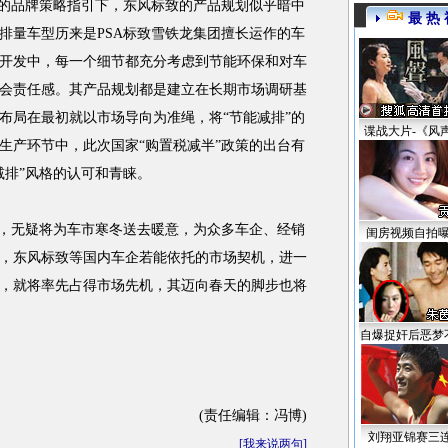
的品牌策略指引下，东风标致的产品规划似乎暗中
最 热 
排量车型历来是PSA标致雪铁龙集团擅长运作的车
开发中，每一个细节都充分考虑到节能环保和对车
会责任感。其产品规划都是建立在长期市场调研基
布局在最初就以市场导向为准绳，将“节能减排”的
谍战大片-《风
生产环节中，此次国家“购置税减半”政策的出台有
减排”风格的认可和青睐。
，无疑将为车市寒冬送去暖意，为众多车企、经销
闺房视频自拍
，东风标致等国内车企若能依托的市场契机，进一
，就将率先占得市场先机，其迈向春天的脚步也将
自爆捉奸后恶梦
(责任编辑：冯博)
刘翔亚锦赛三
[
我来说两句
]