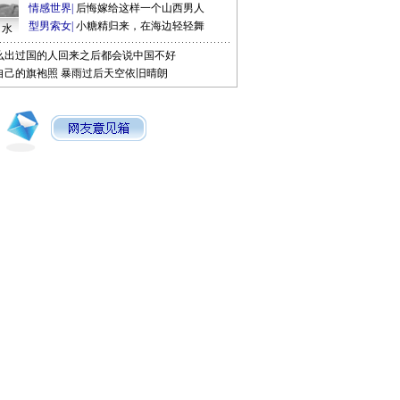
情感世界
|
后悔嫁给这样一个山西男人
型男索女
|
小糖精归来，在海边轻轻舞
口水
么出过国的人回来之后都会说中国不好
自己的旗袍照
暴雨过后天空依旧晴朗