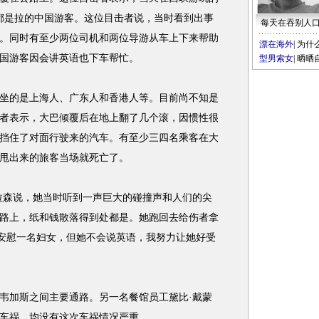
都是拉的中国游客。这位目击者说，当时看到出事
每天在吞别人
。同时有至少两位司机和两位导游从车上下来帮助
漂在海外
|
为什
国游客因会讲英语也下车帮忙。
型男索女
|
晒晒
的是上海人、广东人和香港人等。目前尚不知是
者表示，大巴倾覆后在地上翻了几个滚，因惯性很
挡住了对面行驶来的汽车。有至少三四名乘客在大
甩出来的旅客当场就死亡了。
森说，她当时听到一声巨大的碰撞声和人们的尖
路上，纸和钱散落得到处都是。她跑回去给伤者拿
图安慰一名妇女，但她不会说英语，我努力让她好受
韦加斯之间主要通路。另一名餐馆员工黛比·戴蒙
车祸，均没有这次车祸情况严重。