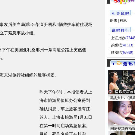
相 关 说 吧
胡佛
|
科恩
发后美当局派出6架直升机和4辆救护车前往现场
说 吧 排 行
立了紧急事故小组。
上证指数
(7744
苏醒吧
(41523)
日下午在美国亚利桑那州一条高速公路上突然侧
贴图吧
(68789)
伤。
最 热 
东湖旅行社组织的散客拼团。
昨天下午6时，本报记者从上
谍战大片-《风
海市旅游局值班办公室得到
确认消息，车上旅客没有江
苏人。上海市旅游局1月31日
在第一时间启动紧急预案。
闺房视频自拍
目前，死伤名单正在核实