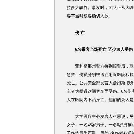
拉多大峡谷。事发时，团队正从大峡
客车当时载客确切人数。
伤 亡
6名乘客当场死亡 至少10人受伤
亚利桑那州警方接到报警后，联络
急救。伤员分别被送往附近医院和拉
死亡。公共安全部发言人詹姆斯·沃
车者为躲避这辆客车而受伤。6名伤
人在医院内不治身亡。他们的死因是
大学医疗中心发言人科恩说，另外5
女子、一名48岁男子、一名8岁男
子伤势最为严重。另外5名伤者被送