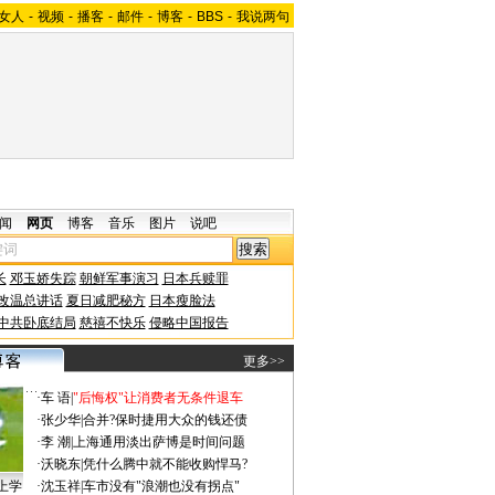
女人
-
视频
-
播客
-
邮件
-
博客
-
BBS
-
我说两句
闻
网页
博客
音乐
图片
说吧
长
邓玉娇失踪
朝鲜军事演习
日本兵赎罪
改温总讲话
夏日减肥秘方
日本瘦脸法
中共卧底结局
慈禧不快乐
侵略中国报告
更多>>
·
车 语
|
"后悔权"让消费者无条件退车
·
张少华
|
合并?保时捷用大众的钱还债
·
李 潮
|
上海通用淡出萨博是时间问题
·
沃晓东
|
凭什么腾中就不能收购悍马?
上学
·
沈玉祥
|
车市没有"浪潮也没有拐点"