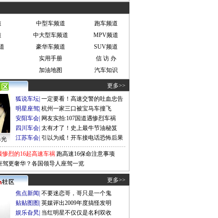
道
中型车频道
跑车频道
道
中大型车频道
MPV频道
道
豪华车频道
SUV频道
实用手册
信 访 办
加油地图
汽车知识
更多>>
狐说车坛
|
一定要看！高速交警的吐血忠告
明星座驾
|
杭州一家三口被宝马车撞飞
安阳车会
|
网友实拍:107国道遇惨烈车祸
四川车会
|
太有才了！史上最牛节油秘笈
江苏车会
|
引以为戒！开车接电话恐怖后果
曝光
最惨烈的16起高速车祸
跑高速16保命注意事项
座驾更奢华？各国领导人座驾一览
更多>>
焦点新闻
|
不要迷恋哥，哥只是一个鬼
贴贴图图
|
英媒评出2009年度搞怪发明
娱乐旮旯
|
当红明星不仅仅是名利双收