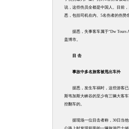
说，这些伤员全都是中国人。目前，
悉，包括司机在内、5名伤者的伤势
据悉，失事客车属于“Dw Tours A
盖博市。
目 击
事故中多名旅客被甩出车外
据悉，发生车祸时，这些游客已经
斯韦加斯大峡谷的至少有三辆大客车
控翻车的。
据现场一位目击者称，30日当他们
公路上时发现前面的一辆旅游巴士倾