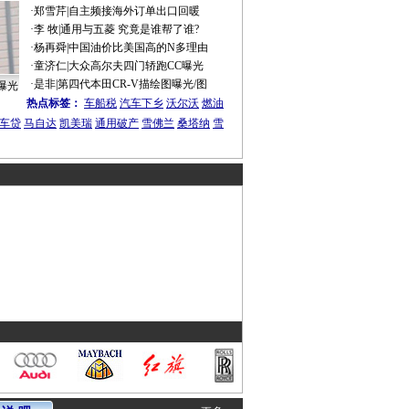
·
郑雪芹
|
自主频接海外订单出口回暖
·
李 牧
|
通用与五菱 究竟是谁帮了谁?
·
杨再舜
|
中国油价比美国高的N多理由
·
童济仁
|
大众高尔夫四门轿跑CC曝光
·
是非
|
第四代本田CR-V描绘图曝光/图
曝光
热点标签：
车船税
汽车下乡
沃尔沃
燃油
车贷
马自达
凯美瑞
通用破产
雪佛兰
桑塔纳
雪