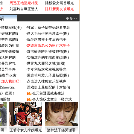
婚
·
周迅王艳婆媳相见
·
陆毅爱女照首曝光
折
·
刘嘉玲自曝正造人
·
陈好新男友被曝光
 后
更多>>
喂猕猴桃(图)
·
独家：章子怡带妈妈看电影
好身材(图)
·
佟大为马伊琍再度牵手(图)
秀性感(图)
·
倪萍赵忠祥十年后再携手
服装皆为租赁
·
刘涛富豪老公为家产求生子
颜乘地铁被拍
·
舒淇醉酒瞬间惨被抓拍(图)
做活体解剖
·
实拍漂亮的地摊西施(组图)
的暴烈脾气
·
世界九大罪恶之城(组图)
遇灵异事件
·
李孝利新欢私密视频曝光
成命案导火索
·
孟庭苇可爱儿子最新照(图)
：加入我们吧！
·
点击进入搜狐娱乐影视库
owGirl
·
游戏史上最般配的十对情侣
2》送票！
·
张元首透露戒毒生活
湘胎教
·
令人惊叹太空步下楼方式
密照
王菲小女儿李嫣曝光
酒井法子痛哭谢罪