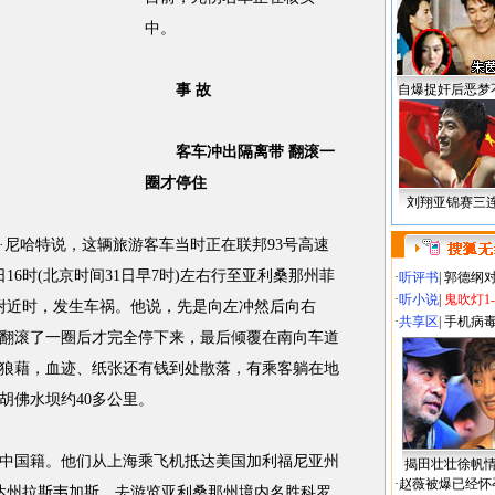
中。
事 故
自爆捉奸后恶梦
客车冲出隔离带 翻滚一
圈才停住
刘翔亚锦赛三
尼哈特说，这辆旅游客车当时正在联邦93号高速
16时(北京时间31日早7时)左右行至亚利桑那州菲
·
听评书
|
郭德纲
·
听小说
|
鬼吹灯1
坝附近时，发生车祸。他说，先是向左冲然后向右
·
共享区
|
手机病
翻滚了一圈后才完全停下来，最后倾覆在南向车道
狼藉，血迹、纸张还有钱到处散落，有乘客躺在地
胡佛水坝约40多公里。
国籍。他们从上海乘飞机抵达美国加利福尼亚州
揭田壮壮徐帆
·
赵薇被爆已经怀
华达州拉斯韦加斯，去游览亚利桑那州境内名胜科罗