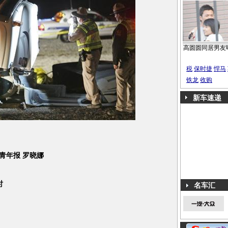
高圆圆同居男友
税
保时捷
悍马
铁龙
收购
新车速递
青年报 罗晓娜
时
名车汇