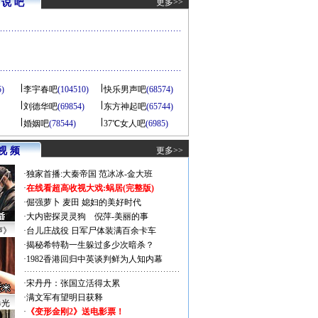
说 吧
更多>>
5)
李宇春吧
(104510)
快乐男声吧
(68574)
刘德华吧
(69854)
东方神起吧
(65744)
婚姻吧
(78544)
37℃女人吧
(6985)
视 频
更多>>
·
独家首播:大秦帝国
范冰冰-金大班
·
在线看超高收视大戏:
蜗居(完整版)
·
倔强萝卜
麦田
媳妇的美好时代
·
大内密探灵灵狗
倪萍-美丽的事
声》
·
台儿庄战役 日军尸体装满百余卡车
·
揭秘希特勒一生躲过多少次暗杀？
·
1982香港回归中英谈判鲜为人知内幕
·
宋丹丹：张国立活得太累
·
满文军有望明日获释
曝光
·
《变形金刚2》送电影票！