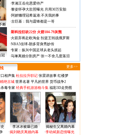
·
李湘王岳伦恩爱待产
·
黎姿怀孕大肚照曝光 月用30万安胎
·
阿娇懒理冠希返港:不关我的事
·
古巨基：我与霆锋都是一哥
不断
·
斯科拉狂砍22分 火箭104-79灰熊
·
火箭弃将赴欧淘金 扣篮王转战俄罗斯
·
NBA5佳球-朗多背身秀妙传
·
专家：振兴中国足球从老头抓起
连冠
·
马琳离婚分割房产 张一不舍几度落泪
更多>>
对口相声集
杜拉拉升职记
张震讲故事
红楼梦
-精绝古城
世界名著
平凡的世界
货币战争2
毒杀毒专家
经典手机游游格斗集
福彩3D走势图
情史
李冰冰被爆已婚
揭秘生父离婚内幕
孕
·
揭刘晓庆离婚内幕
·
李幼斌新恋情曝光