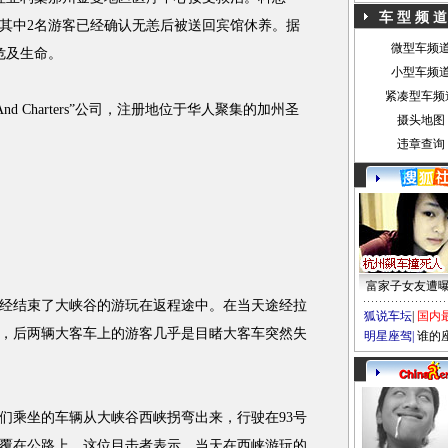
车 型 频 道
其中2名游客已经确认无恙后被送回宾馆休养。据
微型车频
危及生命。
小型车频
紧凑型车频
nd Charters”公司，注册地位于华人聚集的加州圣
摄头地图
违章查询
富家子女友遭
结束了大峡谷的游玩在返程途中。在当天途经拉
狐说车坛
|
国内
，后两辆大客车上的游客几乎是目睹大客车突然失
明星座驾
|
谁的
乘坐的车辆从大峡谷西峡拐弯出来，行驶在93号
覆在公路上。这位目击者表示，当天在西峡游玩的