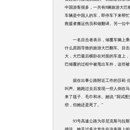
中国游客很多，一共有8辆旅游大巴
车辆是中国人的车，即停车下来帮忙
救援者搬运伤员和做翻译。另一位中
一名目击者表示，倾覆车辆上乘坐
什么原因导致的旅游大巴翻车。目击
大，大巴最后横卧在对面的车道上，
巴倾覆的过程中被甩出车外，这些被
据在出事公路附近工作的莎莉·拉
叫声。她跑过去后发现一些人倒在马
来了毯子、毛巾和水。她说:“我试
些，但她还是死了。”
93号高速公路为菲尼克斯与拉斯
德说，她见过多次发生在这条路上的