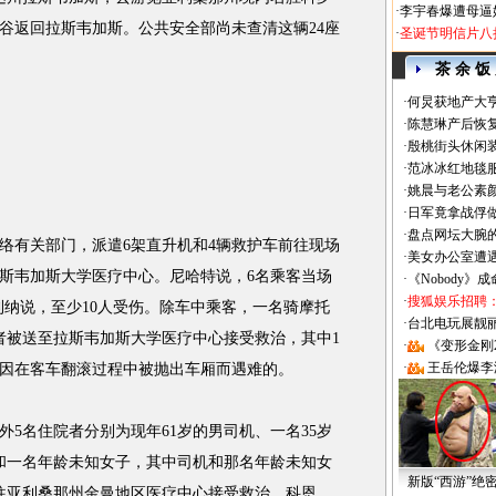
·
李宇春爆遭母逼
谷返回拉斯韦加斯。公共安全部尚未查清这辆24座
·
圣诞节明信片八
茶 余 饭
·
何炅获地产大亨
·
陈慧琳产后恢复
·
殷桃街头休闲装
·
范冰冰红地毯
·
姚晨与老公素
·
日军竟拿战俘
·
盘点网坛大腕
有关部门，派遣6架直升机和4辆救护车前往现场
·
美女办公室遭
斯韦加斯大学医疗中心。尼哈特说，6名乘客当场
·
《Nobody》
·
搜狐娱乐招聘
利纳说，至少10人受伤。除车中乘客，一名骑摩托
·
台北电玩展靓丽Sh
者被送至拉斯韦加斯大学医疗中心接受救治，其中1
·
《变形金刚
·
王岳伦爆李
因在客车翻滚过程中被抛出车厢而遇难的。
名住院者分别为现年61岁的男司机、一名35岁
孩和一名年龄未知女子，其中司机和那名年龄未知女
新版“西游”绝
往亚利桑那州金曼地区医疗中心接受救治。科恩