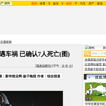
地产
搜狗
新闻
-
体育
-
S
-
娱乐
-
V
-
财经
-
IT
-
汽车
-
房产
-
家居
-
车交通新闻
新
车祸 已确认7人死亡(图)
央视质疑29岁市
石首网站被黑
篡
[
我来说两句
] [字号：
大
中
小
]
宋美龄牛奶洗澡
源：新华报业网-扬子晚报 作者：综合报道
中学生乘直升机