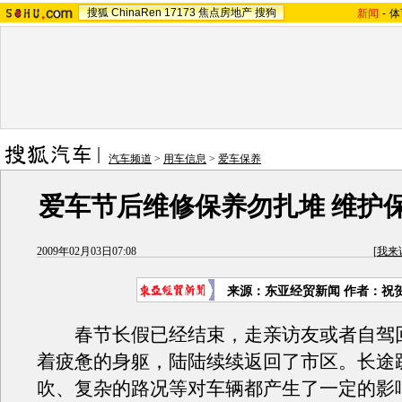
搜狐
ChinaRen
17173
焦点房地产
搜狗
新闻
-
体
汽车频道
>
用车信息
>
爱车保养
爱车节后维修保养勿扎堆 维护
2009年02月03日07:08
[
我来
来源：
东亚经贸新闻
作者：祝
春节长假已经结束，走亲访友或者自驾
着疲惫的身躯，陆陆续续返回了市区。长途
吹、复杂的路况等对车辆都产生了一定的影