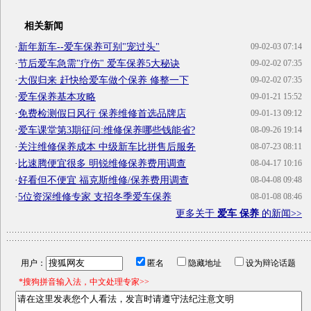
相关新闻
·
新年新车--爱车保养可别"宠过头"
09-02-03 07:14
·
节后爱车急需"疗伤" 爱车保养5大秘诀
09-02-02 07:35
·
大假归来 赶快给爱车做个保养 修整一下
09-02-02 07:35
·
爱车保养基本攻略
09-01-21 15:52
·
免费检测假日风行 保养维修首选品牌店
09-01-13 09:12
·
爱车课堂第3期征问:维修保养哪些钱能省?
08-09-26 19:14
·
关注维修保养成本 中级新车比拼售后服务
08-07-23 08:11
·
比速腾便宜很多 明锐维修保养费用调查
08-04-17 10:16
·
好看但不便宜 福克斯维修/保养费用调查
08-04-08 09:48
·
5位资深维修专家 支招冬季爱车保养
08-01-08 08:46
更多关于
爱车 保养
的新闻>>
用户：
匿名
隐藏地址
设为辩论话题
*搜狗拼音输入法，中文处理专家>>