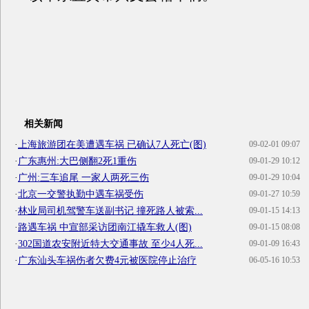
相关新闻
·
上海旅游团在美遭遇车祸 已确认7人死亡(图)
09-02-01 09:07
·
广东惠州:大巴侧翻2死1重伤
09-01-29 10:12
·
广州:三车追尾 一家人两死三伤
09-01-29 10:04
·
北京一交警执勤中遇车祸受伤
09-01-27 10:59
·
林业局司机驾警车送副书记 撞死路人被索...
09-01-15 14:13
·
路遇车祸 中宣部采访团南江撬车救人(图)
09-01-15 08:08
·
302国道农安附近特大交通事故 至少4人死...
09-01-09 16:43
·
广东汕头车祸伤者欠费4元被医院停止治疗
06-05-16 10:53