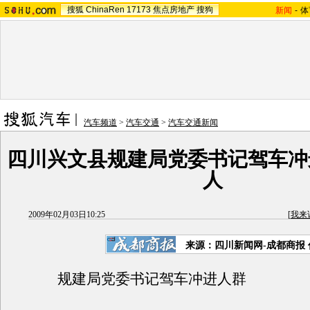
搜狐
ChinaRen
17173
焦点房地产
搜狗
新闻
-
体
汽车频道
>
汽车交通
>
汽车交通新闻
四川兴文县规建局党委书记驾车冲
人
2009年02月03日10:25
[
我来
来源：四川新闻网-成都商报
规建局党委书记驾车冲进人群