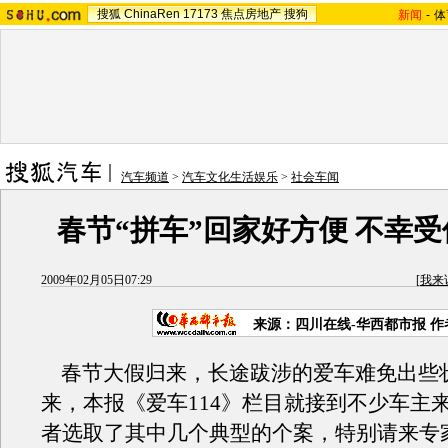
搜狐
ChinaRen
17173
焦点房地产
搜狗
新闻
-
体
汽车频道
>
汽车文化生活娱乐
>
社会车闻
春节“拼车”回家好方便 不幸
2009年02月05日07:29
[
我来
来源：四川在线-华西都市报 
春节大假归来，长途跋涉的爱车难免出些
来，本报《爱车114》栏目就接到不少车主
者选取了其中几个典型的个案，特别请来专