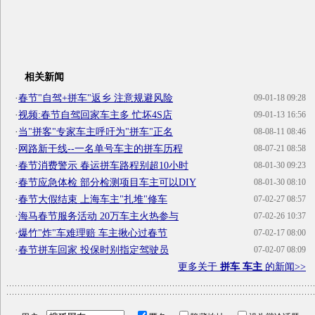
相关新闻
·
春节"自驾+拼车"返乡 注意规避风险
09-01-18 09:28
·
视频:春节自驾回家车主多 忙坏4S店
09-01-13 16:56
·
当"拼客"专家车主呼吁为"拼车"正名
08-08-11 08:46
·
网路新干线--一名单号车主的拼车历程
08-07-21 08:58
·
春节消费警示 春运拼车路程别超10小时
08-01-30 09:23
·
春节应急体检 部分检测项目车主可以DIY
08-01-30 08:10
·
春节大假结束 上海车主"扎堆"修车
07-02-27 08:57
·
海马春节服务活动 20万车主火热参与
07-02-26 10:37
·
爆竹"炸"车难理赔 车主揪心过春节
07-02-17 08:00
·
春节拼车回家 投保时别指定驾驶员
07-02-07 08:09
更多关于
拼车 车主
的新闻>>