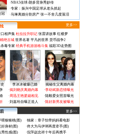
·
NBA5佳球-朗多背身秀妙传
·
专家：振兴中国足球从老头抓起
连冠
·
马琳离婚分割房产 张一不舍几度落泪
更多>>
对口相声集
杜拉拉升职记
张震讲故事
红楼梦
-精绝古城
世界名著
平凡的世界
货币战争2
毒杀毒专家
经典手机游游格斗集
福彩3D走势图
情史
李冰冰被爆已婚
揭秘生父离婚内幕
孕
·
揭刘晓庆离婚内幕
·
李幼斌新恋情曝光
婚
·
周迅王艳婆媳相见
·
陆毅爱女照首曝光
折
·
刘嘉玲自曝正造人
·
陈好新男友被曝光
 后
更多>>
喂猕猴桃(图)
·
独家：章子怡带妈妈看电影
好身材(图)
·
佟大为马伊琍再度牵手(图)
秀性感(图)
·
倪萍赵忠祥十年后再携手