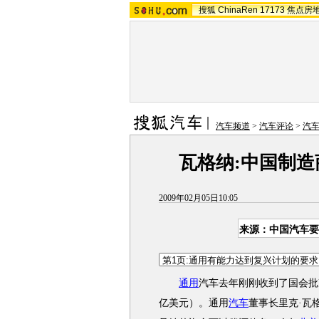
搜狐
ChinaRen
17173
焦点房
汽车频道
>
汽车评论
>
汽
瓦格纳:中国制
2009年02月05日10:05
来源：中国汽车要
通用
汽车去年刚刚收到了国会批
亿美元）。通用
汽车
董事长里克·瓦格