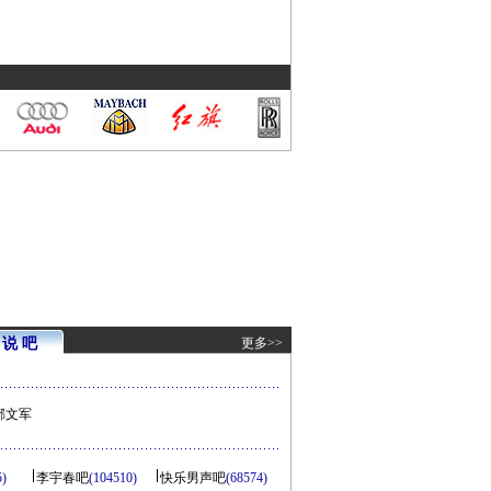
说 吧
更多>>
邢文军
5)
李宇春吧
(104510)
快乐男声吧
(68574)