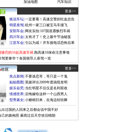
加油地图
汽车知识
更多>>
狐说车坛
|
一定要看！高速交警的吐血忠告
明星座驾
|
杭州一家三口被宝马车撞飞
安阳车会
|
网友实拍:107国道遇惨烈车祸
四川车会
|
太有才了！史上最牛节油秘笈
江苏车会
|
引以为戒！开车接电话恐怖后果
曝光
最惨烈的16起高速车祸
跑高速16保命注意事项
座驾更奢华？各国领导人座驾一览
更多>>
焦点新闻
|
不要迷恋哥，哥只是一个鬼
贴贴图图
|
英媒评出2009年度搞怪发明
娱乐旮旯
|
当红明星不仅仅是名利双收
情感世界
|
后悔嫁给这样一个山西男人
型男索女
|
小糖精归来，在海边轻轻舞
口水
么出过国的人回来之后都会说中国不好
自己的旗袍照
暴雨过后天空依旧晴朗