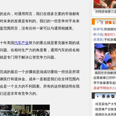
刘翔亚锦赛三
的走向，对通用而言，我们在很多主要的市场都有
对未来的发展是有利的。我们的一些竞争对手未来
盖范围而言，没有任何一家可以与通用相媲美。
·
听评书
|
郭德纲
·
听小说
|
鬼吹灯1
·
共享区
|
手机病
十年美国
汽车产业
努力的重点就是要克服长期的成
问题。在相对生产力的角度看，通用汽车的排名相
议就是专门用于解决公资竞争力问题。
成的最后一个步骤就是须成功重组一些涉及所谓
揭田壮壮徐帆
·
赵薇被爆已经怀
康医疗和退休金。成本一直都是我们在全球范围内
·
李宇春爆遭母逼
会是一个太大的不利因素。所有的这些都说明在我
·
圣诞节明信片八
们还是非常有竞争力的。
茶 余 饭
·
何炅获地产大亨
·
陈慧琳产后恢复
·
殷桃街头休闲装