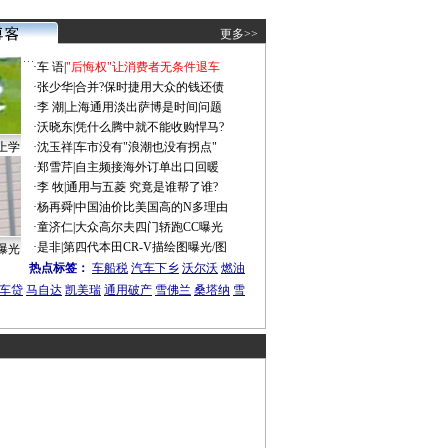
更多>>
·
车 语
|
"后悔权"让消费者无条件退车
·
张少华
|
合并?保时捷用大众的钱还债
·
李 潮
|
上海通用淡出萨博是时间问题
·
沃晓东
|
凭什么腾中就不能收购悍马?
上学
·
沈玉祥
|
车市没有"浪潮也没有拐点"
·
郑雪芹
|
自主频接海外订单出口回暖
·
李 牧
|
通用与五菱 究竟是谁帮了谁?
·
杨再舜
|
中国油价比美国高的N多理由
·
童济仁
|
大众高尔夫四门轿跑CC曝光
·
是非
|
第四代本田CR-V描绘图曝光/图
曝光
热点标签：
车船税
汽车下乡
沃尔沃
燃油
车贷
马自达
凯美瑞
通用破产
雪佛兰
桑塔纳
雪