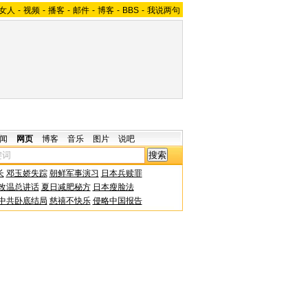
女人
-
视频
-
播客
-
邮件
-
博客
-
BBS
-
我说两句
闻
网页
博客
音乐
图片
说吧
长
邓玉娇失踪
朝鲜军事演习
日本兵赎罪
改温总讲话
夏日减肥秘方
日本瘦脸法
中共卧底结局
慈禧不快乐
侵略中国报告