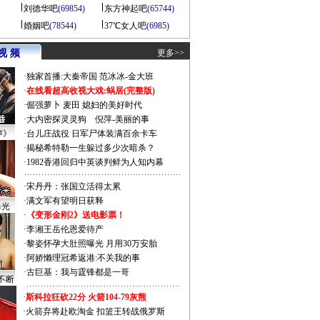
刘德华吧
(69854)
东方神起吧
(65744)
婚姻吧
(78544)
37℃女人吧
(6985)
视 频
更多>>
·
独家首播:大秦帝国
范冰冰-金大班
·
在线看超高收视大戏:
蜗居(完整版)
·
倔强萝卜
麦田
媳妇的美好时代
·
大内密探灵灵狗
倪萍-美丽的事
声》
·
台儿庄战役 日军尸体装满百余卡车
·
揭秘希特勒一生躲过多少次暗杀？
·
1982香港回归中英谈判鲜为人知内幕
·
宋丹丹：张国立活得太累
·
满文军有望明日获释
曝光
·
《变形金刚2》送电影票！
·
李湘王岳伦恩爱待产
·
黎姿怀孕大肚照曝光 月用30万安胎
·
阿娇懒理冠希返港:不关我的事
·
古巨基：我与霆锋都是一哥
不断
·
斯科拉狂砍22分 火箭104-79灰熊
·
火箭弃将赴欧淘金 扣篮王转战俄罗斯