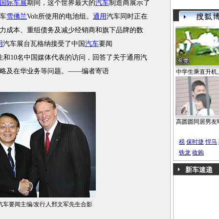
国际车展
期间，这个世界最大的
汽车
制造商展示了
车
雪佛兰
Volt所使用的电池组。
通用
汽车同时正在
力成本、重组债务及减少经销商和旗下品牌的数
用
汽车展台瓦格纳接受了中国
汽车
要闻
军先生和10名中国媒体代表的访问，回答了关于通用汽
略及在华业务等问题。——编者寄语
中学生乘直升机
高圆圆同居男友
税
保时捷
悍马
铁龙
收购
新车速递
汽车要闻主编/发行人邢文军先生合影