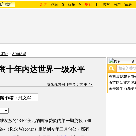
地产
搜狗
新闻
-
体育
-
S
-
娱乐
-
V
-
财经
-
IT
-
汽车
-
房产
-
家居
-
车评论
>
人物访谈
新
造商十年内达世界一级水平
央视质疑29岁市
石首网站被黑
篡
[
我来说两句
] [字号：
大
中
小
]
宋美龄牛奶洗澡
闻 作者：邢文军
准发放的134亿美元的国家贷款的第一期贷款（40
纳（Rick Wagoner）相信到今年三月份公司都有