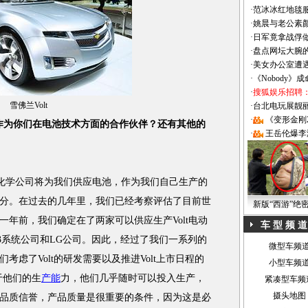
·
范冰冰红地毯
·
姚晨与老公素
·
日军竟拿战俘
·
盘点网坛大腕
·
美女办公室遭
·
《Nobody》
·
搜狐娱乐招聘
雪佛兰Volt
·
台北电玩展靓丽Sh
·
《变形金刚
作为你们在电池技术方面的合作伙伴？还有其他的
·
王岳伦爆李
化学公司将为我们供应电池，作为我们自己生产的
分。在过去的几年里，我们已经考察评估了目前世
新版“西游”绝
年前，我们确定在了两家可以供应生产Volt电动
车 型 频 道
3系统公司和LG公司。因此，经过了我们一系列的
微型车频
虑了Volt的研发需要以及推进Volt上市日程的
小型车频
于他们的生
产能
力，他们几乎随时可以投入生产，
紧凑型车频
摄头地图
品质信誉，产品质量是很重要的条件，因为这是必