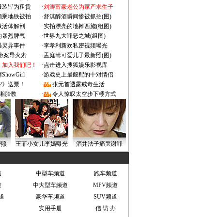
服装皆为租赁
·
刘涛富豪老公为家产求生子
颜乘地铁被拍
·
舒淇醉酒瞬间惨被抓拍(图)
做活体解剖
·
实拍漂亮的地摊西施(组图)
的暴烈脾气
·
世界九大罪恶之城(组图)
遇灵异事件
·
李孝利新欢私密视频曝光
成命案导火索
·
孟庭苇可爱儿子最新照(图)
：加入我们吧！
·
点击进入搜狐娱乐影视库
owGirl
·
游戏史上最般配的十对情侣
2》送票！
·
张元首透露戒毒生活
湘胎教
·
令人惊叹太空步下楼方式
密照
王菲小女儿李嫣曝光
酒井法子痛哭谢罪
道
中型车频道
跑车频道
道
中大型车频道
MPV频道
道
豪华车频道
SUV频道
实用手册
信 访 办