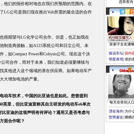
违章查询
，他们的报价相对地也在我们所预期的范围内。在
LG公司是我们现在推出Volt所需的最合适的合作
很期望与LG化学公司合作。但是，也正如我在
富家子女友遭
池制造商接触，如A123系统公司和日立公司。未
狐说车坛
|
国内
ompact Power和Cobysis公司。现在这个决
明星座驾
|
谁的
学公司合作，而对于未来，我们知道必须要继续与
找其他进入这个领域的潜在供应商。如果电动车产
大大增加电池的产量。
电动车技术，中国的比亚迪也是如此。您曾提到
每天在吞别人
达40英里，但比亚迪宣称其自主研发的电动车e6单次
漂在海外
|
为什
您对比亚迪的这项声明有何评论？通用又是否考虑与
型男索女
|
晒晒
方面合作呢？