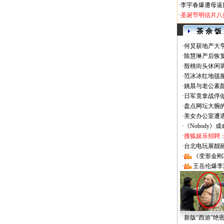
·
李宇春爆遭母逼
·
圣诞节明信片八
茶 余 饭
·
何炅获地产大亨
·
陈慧琳产后恢复
·
殷桃街头休闲装
·
范冰冰红地毯
·
姚晨与老公素
·
日军竟拿战俘
·
盘点网坛大腕
·
美女办公室遭
·
《Nobody》
·
搜狐娱乐招聘
·
台北电玩展靓丽Sh
·
《变形金刚
·
王岳伦爆李
新版“西游”绝