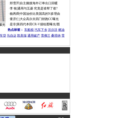
·
郑雪芹
|
自主频接海外订单出口回暖
·
李 牧
|
通用与五菱 究竟是谁帮了谁?
·
杨再舜
|
中国油价比美国高的N多理由
·
童济仁
|
大众高尔夫四门轿跑CC曝光
·
是非
|
第四代本田CR-V描绘图曝光/图
曝光
热点标签：
车船税
汽车下乡
沃尔沃
燃油
车贷
马自达
凯美瑞
通用破产
雪佛兰
桑塔纳
雪