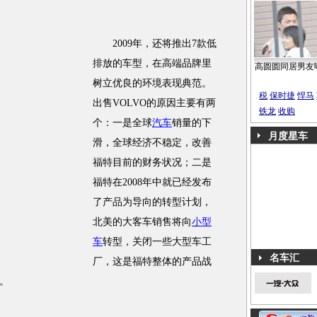
2009年，还将推出7款低
排放的车型，在高端品牌里
高圆圆同居男友
树立优良的环境表现典范。
税
保时捷
悍马
出售VOLVO的原因主要有两
铁龙
收购
个：一是全球
汽车
销量的下
月度星车
滑，全球经济不稳定，改善
福特目前的财务状况；二是
福特在2008年中就已经发布
了产品为导向的转型计划，
北美的大客车销售将向
小型
车
转型，关闭一些大型车工
名车汇
厂，这是福特整体的产品战
。