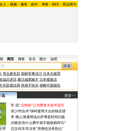
女人
-
视频
-
播客
-
邮件
-
博客
-
BBS
-
我说两句
闻
网页
博客
音乐
图片
说吧
长
邓玉娇失踪
朝鲜军事演习
日本兵赎罪
改温总讲话
夏日减肥秘方
日本瘦脸法
中共卧底结局
慈禧不快乐
侵略中国报告
更多>>
·
车 语
|
"后悔权"让消费者无条件退车
·
张少华
|
合并?保时捷用大众的钱还债
·
李 潮
|
上海通用淡出萨博是时间问题
·
沃晓东
|
凭什么腾中就不能收购悍马?
上学
·
沈玉祥
|
车市没有"浪潮也没有拐点"