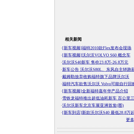
相关新闻
·
[新车视频]福特2010款Flex发布会现场
·
[新车视频]沃尔沃VOLVO S60 概念车
·
沃尔沃S40新车 售价23.8万-26.8万元
·
新车公告 沃尔沃S80L、东风自主轿跑
·
戴姆勒放弃收购福特旗下品牌沃尔沃
·
福特汽车欲售沃尔沃 Volvo可能自行回
·
[新车视频]全新福特嘉年华产品介绍
·
雪铁龙福特推出超低油耗新车 百公里
·
沃尔沃新车北京车展亚洲首发(图)
·
[新车到店]新款沃尔沃S40 最低28.8万
更