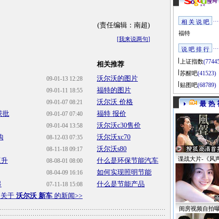
相 关 说 吧
(责任编辑：南超)
福特
[
我来说两句
]
说 吧 排 行
上证指数
(7744
相关推荐
苏醒吧
(41523)
沃尔沃的图片
09-01-13 12:28
贴图吧
(68789)
福特的图片
09-01-11 18:55
沃尔沃 价格
09-01-07 08:21
最 热 
获批
福特 报价
09-01-07 07:40
沃尔沃c30售价
09-01-04 13:58
购
沃尔沃xc70
08-12-03 07:35
沃尔沃s80
08-11-18 09:17
谍战大片-《风
三升
什么是环保节能汽车
08-08-01 08:00
如何实现照明节能
08-04-09 16:16
起
什么是节能产品
07-11-18 15:08
多关于
沃尔沃 新车
的新闻>>
闺房视频自拍