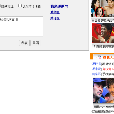
隐藏地址
设为辩论话题
我来说两句
精华区
辩论区
自爆捉奸后恶梦
刘翔亚锦赛三
·
听评书
|
郭德纲
·
听小说
|
鬼吹灯1
·
共享区
|
手机病
揭田壮壮徐帆
·
赵薇被爆已经怀