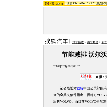
搜狐
ChinaRen
17173
焦点房
汽车频道
>
购车频道
>
新
节能减排 沃尔沃
2009年02月06日08:07
来源：津
记者最近对
福特
中国公关部的采
来的全英文信件指出，福特对VOL
出售VOLVO。而目前VOLVO依然