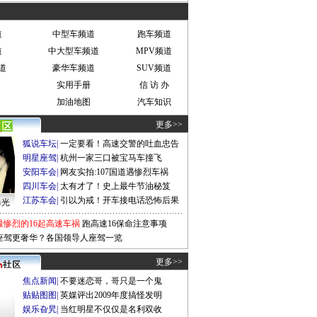
道
中型车频道
跑车频道
道
中大型车频道
MPV频道
道
豪华车频道
SUV频道
实用手册
信 访 办
加油地图
汽车知识
更多>>
狐说车坛
|
一定要看！高速交警的吐血忠告
明星座驾
|
杭州一家三口被宝马车撞飞
安阳车会
|
网友实拍:107国道遇惨烈车祸
四川车会
|
太有才了！史上最牛节油秘笈
江苏车会
|
引以为戒！开车接电话恐怖后果
曝光
最惨烈的16起高速车祸
跑高速16保命注意事项
座驾更奢华？各国领导人座驾一览
更多>>
焦点新闻
|
不要迷恋哥，哥只是一个鬼
贴贴图图
|
英媒评出2009年度搞怪发明
娱乐旮旯
|
当红明星不仅仅是名利双收