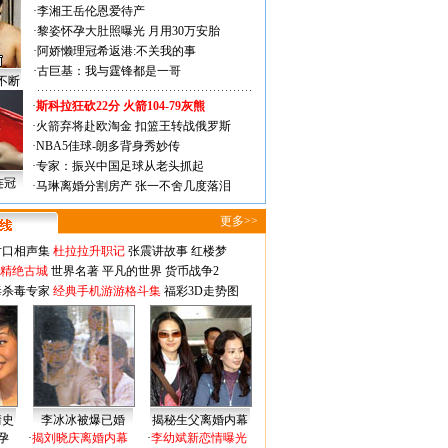
·
李湘王岳伦恩爱待产
·
黎姿怀孕大肚照曝光 月用30万安胎
·
阿娇懒理冠希返港:不关我的事
·
古巨基：我与霆锋都是一哥
不断
·
斯科拉狂砍22分 火箭104-79灰熊
·
火箭弃将赴欧淘金 扣篮王转战俄罗斯
·
NBA5佳球-朗多背身秀妙传
·
专家：振兴中国足球从老头抓起
连冠
·
马琳离婚分割房产 张一不舍几度落泪
更多>>
对口相声集
杜拉拉升职记
张震讲故事
红楼梦
-精绝古城
世界名著
平凡的世界
货币战争2
毒杀毒专家
经典手机游游格斗集
福彩3D走势图
情史
李冰冰被爆已婚
揭秘生父离婚内幕
孕
·
揭刘晓庆离婚内幕
·
李幼斌新恋情曝光