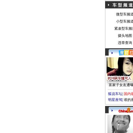
车 型 频 道
微型车频
小型车频
紧凑型车频
摄头地图
违章查询
富家子女友遭
狐说车坛
|
国内
明星座驾
|
谁的