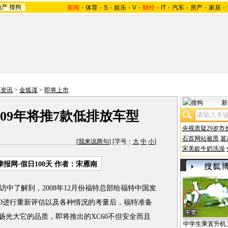
地产
搜狗
新闻
-
体育
-
S
-
娱乐
-
V
-
财经
-
IT
-
汽车
-
房产
-
家居
-
车资讯
>
金狐谍
>
即将上市
新
09年将推7款低排放车型
央视质疑29岁市
石首网站被黑
篡
[
我来说两句
] [字号：
大
中
小
]
宋美龄牛奶洗澡
报网-假日100天 作者：宋雁南
访中了解到，2008年12月份福特总部给福特中国发
VO进行重新评估以及各种情况的考量后，福特准备
发扬光大它的品质，即将推出的XC60不但安全而且
中学生乘直升机