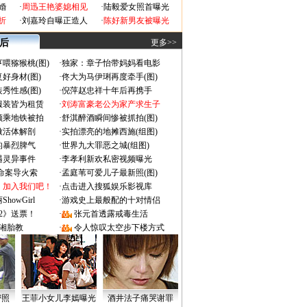
婚
·
周迅王艳婆媳相见
·
陆毅爱女照首曝光
折
·
刘嘉玲自曝正造人
·
陈好新男友被曝光
 后
更多>>
喂猕猴桃(图)
·
独家：章子怡带妈妈看电影
好身材(图)
·
佟大为马伊琍再度牵手(图)
秀性感(图)
·
倪萍赵忠祥十年后再携手
服装皆为租赁
·
刘涛富豪老公为家产求生子
颜乘地铁被拍
·
舒淇醉酒瞬间惨被抓拍(图)
做活体解剖
·
实拍漂亮的地摊西施(组图)
的暴烈脾气
·
世界九大罪恶之城(组图)
遇灵异事件
·
李孝利新欢私密视频曝光
成命案导火索
·
孟庭苇可爱儿子最新照(图)
：加入我们吧！
·
点击进入搜狐娱乐影视库
owGirl
·
游戏史上最般配的十对情侣
2》送票！
·
张元首透露戒毒生活
湘胎教
·
令人惊叹太空步下楼方式
密照
王菲小女儿李嫣曝光
酒井法子痛哭谢罪