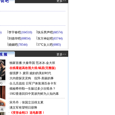
说 吧
更多>>
5)
李宇春吧
(104510)
快乐男声吧
(68574)
刘德华吧
(69854)
东方神起吧
(65744)
婚姻吧
(78544)
37℃女人吧
(6985)
视 频
更多>>
·
独家首播:大秦帝国
范冰冰-金大班
·
在线看超高收视大戏:
蜗居(完整版)
·
倔强萝卜
麦田
媳妇的美好时代
·
大内密探灵灵狗
倪萍-美丽的事
声》
·
台儿庄战役 日军尸体装满百余卡车
·
揭秘希特勒一生躲过多少次暗杀？
·
1982香港回归中英谈判鲜为人知内幕
·
宋丹丹：张国立活得太累
·
满文军有望明日获释
曝光
·
《变形金刚2》送电影票！