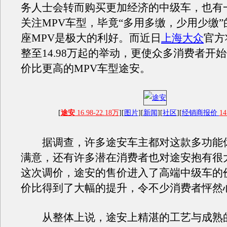
务人士会转而购买更加经济的中级车，也有
关注MPV车型，毕竟“多用多缴，少用少缴”的
座MPV是极大的利好。而近日
上海大众
官方
整至14.98万起的举动，更使众多消费者开
价比更高的MPV车型途安。
[
途安
16.98-22.18万
][
图片
][
新闻
][
社区
][
经销商报价
14
据调查，许多途安车主都对这款多功能
满意，还有许多潜在消费者也对途安抱有很
这次调价，途安的售价进入了高端中级车的
价比得到了大幅的提升，令不少消费者怦然
从整体上说，途安上精湛的工艺与成熟