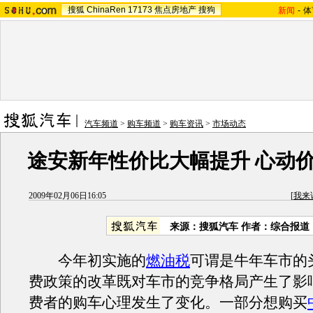
搜狐
ChinaRen
17173
焦点房地产
搜狗
新闻
-
体
汽车频道
>
购车频道
>
购车资讯
>
市场动态
途安新年性价比大幅提升 心动价1
2009年02月06日16:05
[
我来
来源：搜狐汽车 作者：综合报道
今年初实施的
燃油税
可谓是牛年车市的
费政策的改革既对车市的竞争格局产生了影
费者的购车心理发生了变化。一部分想购买