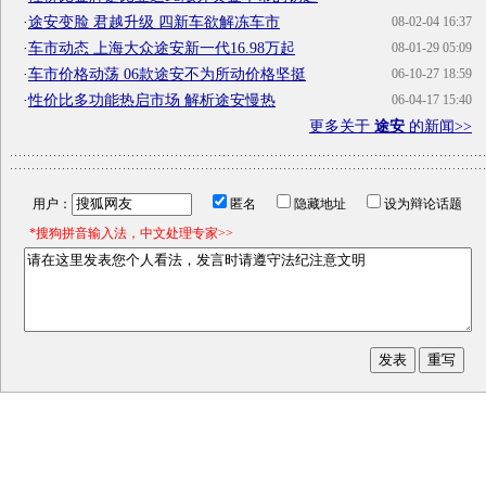
·
途安变脸 君越升级 四新车欲解冻车市
08-02-04 16:37
·
车市动态 上海大众途安新一代16.98万起
08-01-29 05:09
·
车市价格动荡 06款途安不为所动价格坚挺
06-10-27 18:59
·
性价比多功能热启市场 解析途安慢热
06-04-17 15:40
更多关于
途安
的新闻>>
用户：
匿名
隐藏地址
设为辩论话题
*搜狗拼音输入法，中文处理专家>>