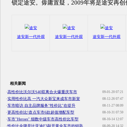
锁定途安。毋庸置疑，2009年将是途安再
途安新一代外观
途安新一代外观
途安新一代外观
相关新闻
·
高性价比沃尔沃S40双离合火爆重庆车市
09-01-20 07:21
·
实用性价比高 一汽大众新宝来成车市新宠
08-12-26 07:47
·
车市暗访 自主品牌服务"性价比"在提升
08-11-27 08:09
·
更高性价比!盘点车市6款超值增配车型
08-10-31 07:59
·
车市"Heroes" 细数中级车市高性价比车型
08-10-14 12:07
·
性价比金牌是比亚迪F3敲开黄金车市的钥匙
08-09-20 14:32