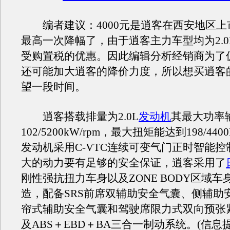
编者建议：4000元是逍客在西安地区上
最高一次降幅了，由于逍客主力车型均为2.0
受购置税的优惠。因此编辑分析经销商为了
还可能加大逍客的降价力度，所以想买逍客
望一段时间。
逍客搭载排量为2.0L
发动机
其最大功率
102/5200kW/rpm，最大扭矩能达到198/4400
发动机采用C-VTC连续可变气门正时智能
大的动力要有足够的安全保证，逍客采用了
刚性强抗扭力车身以及ZONE BODY区域
造，配备SRS前席双辅助安全气囊、侧辅助
帘式辅助安全气囊和驾驶席限力式双向预张
及ABS＋EBD＋BA三合一制动系统。(信息