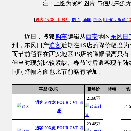
注：上图为资料图片 与信息来源
[
逍客
15.38-21.98万
][
图片
][
新闻
][
社区
][
经销商报价
13
近日，搜狐
购车
编辑从
西安
地区
东风日
到，东风日产
逍客
近期在4S店的降价幅度为4
而节前逍客在西安地区4S店的降幅最高只有2
但当时现货比较紧缺。春节过后逍客现车陆续
同时降幅方面也比节前略有增加。
车型+款式
指导价
降幅
现
21.98万
逍客 20X龙 FOUR CVT 四
21.
驱
20.48万
逍客 20X虎 FOUR CVT 四