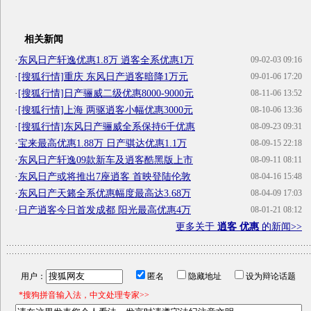
相关新闻
·
东风日产轩逸优惠1.8万 逍客全系优惠1万
09-02-03 09:16
·
[搜狐行情]重庆 东风日产逍客暗降1万元
09-01-06 17:20
·
[搜狐行情]日产骊威二级优惠8000-9000元
08-11-06 13:52
·
[搜狐行情]上海 两驱逍客小幅优惠3000元
08-10-06 13:36
·
[搜狐行情]东风日产骊威全系保持6千优惠
08-09-23 09:31
·
宝来最高优惠1.88万 日产骐达优惠1.1万
08-09-15 22:18
·
东风日产轩逸09款新车及逍客酷黑版上市
08-09-11 08:11
·
东风日产或将推出7座逍客 首映登陆伦敦
08-04-16 15:48
·
东风日产天籁全系优惠幅度最高达3.68万
08-04-09 17:03
·
日产逍客今日首发成都 阳光最高优惠4万
08-01-21 08:12
更多关于
逍客 优惠
的新闻>>
用户：
匿名
隐藏地址
设为辩论话题
*搜狗拼音输入法，中文处理专家>>