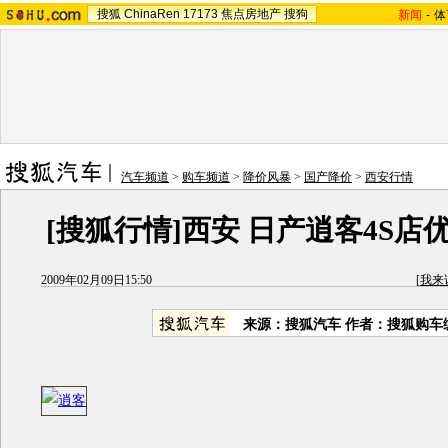
搜狐
ChinaRen
17173
焦点房地产
搜狗
新闻
-
体
汽车频道
>
购车频道
>
降价风暴
>
国产降价
>
西安行情
[搜狐行情]西安 日产逍客4S店优
2009年02月09日15:50
[
我来
来源：搜狐汽车 作者：搜狐购车