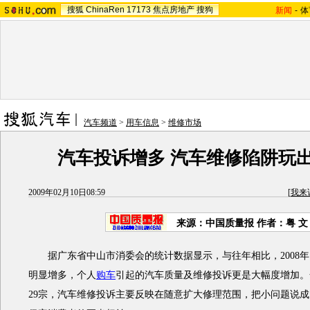
搜狐
ChinaRen
17173
焦点房地产
搜狗
新闻
-
体
汽车频道
>
用车信息
>
维修市场
汽车投诉增多 汽车维修陷阱玩
2009年02月10日08:59
[
我来
来源：
中国质量报
作者：粤 文
据广东省中山市消委会的统计数据显示，与往年相比，2008年
明显增多，个人
购车
引起的汽车质量及维修投诉更是大幅度增加。
29宗，汽车维修投诉主要反映在随意扩大修理范围，把小问题说