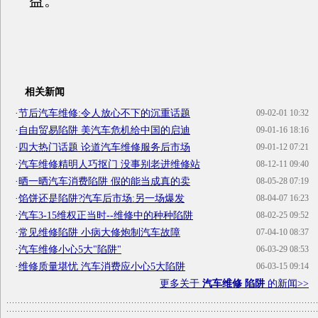
益。
相关新闻
·
节后汽车维修:令人放心不下的沉重话题
09-02-01 10:32
·
自由贸易陷阱 美汽车危机给中国的启迪
09-01-16 18:16
·
四大热门话题 论道汽车维修服务后市场
09-01-12 07:21
·
汽车维修精明人巧抠门 没事别老进维修站
08-12-11 09:40
·
晒一晒汽车消费陷阱 假的能当成真的卖
08-05-28 07:19
·
馅饼还是陷阱?汽车后市场:另一场爆发
08-04-07 16:23
·
汽车3-15维权正当时--维修中的种种陷阱
08-02-25 09:52
·
常见维修陷阱 小病大修炮制汽车故障
07-04-10 08:37
·
汽车维修小心5大"陷阱"
06-03-29 08:53
·
维修质量堪忧 汽车消费应小心5大陷阱
06-03-15 09:14
更多关于
汽车维修 陷阱
的新闻>>