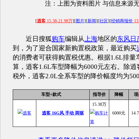
注：上图为资料图片 与信息来源
[
逍客
15.38-21.98万
][
图片
][
新闻
][
社区
][
经销商报价
13
近日搜狐
购车
编辑从
上海
地区的
东风日
到，为了迎合国家新购置税政策，最近购买
的消费者可获得购置税优惠。根据1.6L排量
算，逍客1.6L车型降幅为6000元左右。除逍客
税外，逍客2.0L全系车型的降价幅度均为50
车型+款式
指导价
降幅
现
15.38万
逍客 16G风 手动 两驱
6000元
14.