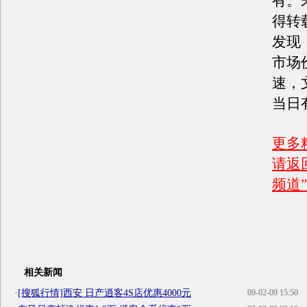
有。
得转
发现
市场
速，
当日
更多
请返
频道”
相关新闻
·
[搜狐行情]西安 日产逍客4S店优惠4000元
09-02-09 15:50