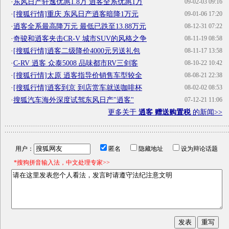
·
东风日产轩逸优惠1.8万 逍客全系优惠1万
09-02-03 09:16
·
[搜狐行情]重庆 东风日产逍客暗降1万元
09-01-06 17:20
·
逍客全系最高降万元 最低已跌至13.88万元
08-12-31 07:22
·
奇骏和逍客夹击CR-V 城市SUV的风格之争
08-11-19 08:58
·
[搜狐行情]逍客二级降价4000元另送礼包
08-11-17 13:58
·
C-RV 逍客 众泰5008 品味都市RV三剑客
08-10-22 10:42
·
[搜狐行情]太原 逍客指导价销售车型较全
08-08-21 22:38
·
[搜狐行情]逍客到京 到店赏车就送咖啡杯
08-02-02 08:53
·
搜狐汽车海外深度试驾东风日产"逍客"
07-12-21 11:06
更多关于
逍客 赠送购置税
的新闻>>
用户：
匿名
隐藏地址
设为辩论话题
*搜狗拼音输入法，中文处理专家>>