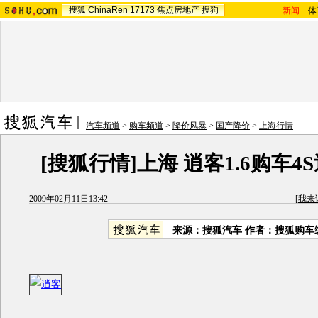
搜狐
ChinaRen
17173
焦点房地产
搜狗
新闻
-
体
汽车频道
>
购车频道
>
降价风暴
>
国产降价
>
上海行情
[搜狐行情]上海 逍客1.6购车4
2009年02月11日13:42
[
我来
来源：搜狐汽车 作者：搜狐购车