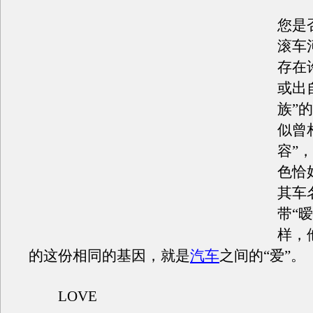
您是
滚车
存在
或出
族”
似曾
容”
色恰
其车
带“
样，
的这份相同的基因，就是
汽车
之间的“爱”。
LOVE