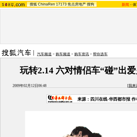
搜狐
ChinaRen
17173
焦点房地产
搜狗
新闻
-
体
汽车频道
>
购车频道
>
购车资讯
>
帮你选车
玩转2.14 六对情侣车“碰”出爱
2009年02月12日06:48
[
我来
来源：四川在线-华西都市报 