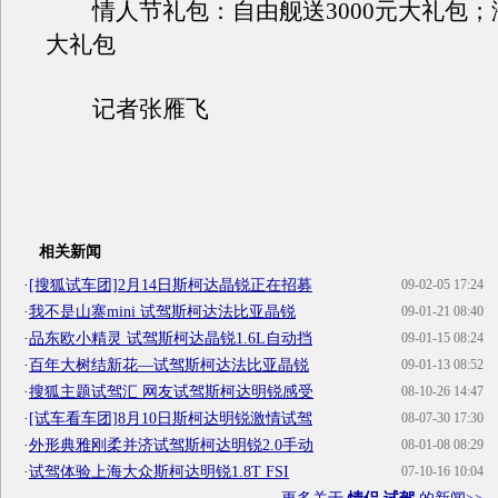
情人节礼包：自由舰送3000元大礼包；海
大礼包
记者张雁飞
相关新闻
·
[搜狐试车团]2月14日斯柯达晶锐正在招募
09-02-05 17:24
·
我不是山寨mini 试驾斯柯达法比亚晶锐
09-01-21 08:40
·
品东欧小精灵 试驾斯柯达晶锐1.6L自动挡
09-01-15 08:24
·
百年大树结新花—试驾斯柯达法比亚晶锐
09-01-13 08:52
·
搜狐主题试驾汇 网友试驾斯柯达明锐感受
08-10-26 14:47
·
[试车看车团]8月10日斯柯达明锐激情试驾
08-07-30 17:30
·
外形典雅刚柔并济试驾斯柯达明锐2.0手动
08-01-08 08:29
·
试驾体验上海大众斯柯达明锐1.8T FSI
07-10-16 10:04