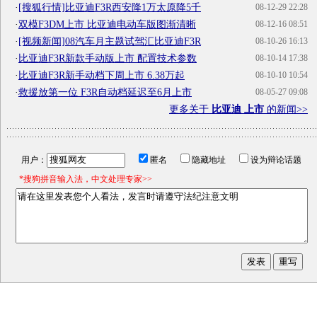
·
[搜狐行情]比亚迪F3R西安降1万太原降5千
08-12-29 22:28
·
双模F3DM上市 比亚迪电动车版图渐清晰
08-12-16 08:51
·
[视频新闻]08汽车月主题试驾汇比亚迪F3R
08-10-26 16:13
·
比亚迪F3R新款手动版上市 配置技术参数
08-10-14 17:38
·
比亚迪F3R新手动档下周上市 6.38万起
08-10-10 10:54
·
救援放第一位 F3R自动档延迟至6月上市
08-05-27 09:08
更多关于
比亚迪 上市
的新闻>>
用户：
匿名
隐藏地址
设为辩论话题
*搜狗拼音输入法，中文处理专家>>