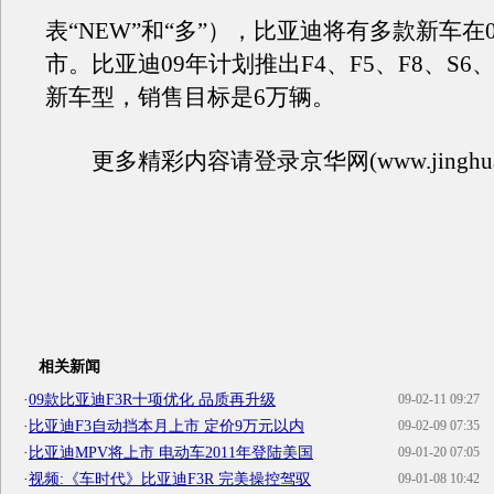
表“NEW”和“多”），比亚迪将有多款新车在
市。比亚迪09年计划推出F4、F5、F8、S6
新车型，销售目标是6万辆。
更多精彩内容请登录京华网(www.jinghua.
相关新闻
·
09款比亚迪F3R十项优化 品质再升级
09-02-11 09:27
·
比亚迪F3自动挡本月上市 定价9万元以内
09-02-09 07:35
·
比亚迪MPV将上市 电动车2011年登陆美国
09-01-20 07:05
·
视频:《车时代》比亚迪F3R 完美操控驾驭
09-01-08 10:42