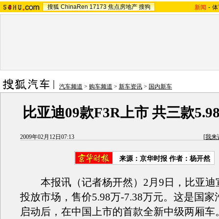
搜狐
ChinaRen
17173
焦点房地产
搜狗
新闻
-
体
汽车频道
>
购车频道
>
新车资讯
>
国内新车
比亚迪09款F3R上市 共三款5.98
2009年02月12日07:13
[
我来
来源：京华时报 作者：杨开然
本报讯（记者杨开然）2月9日，比亚迪宣布
投放市场，售价5.98万-7.38万元。这是国
启动后，在中国上市的首款全新中级两厢车