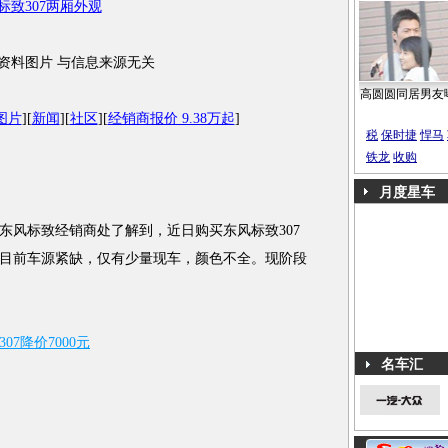
资料图片 与信息来源无关
高圆圆同居男友
图片
][
新闻
][
社区
][
经销商报价 9.38万起
]
税
保时捷
悍马
铁龙
收购
月度星车
风标致经销商处了解到，近日购买东风标致307
利。目前车源紧缺，仅有少量现车，颜色不全。现阶段
07降价7000元
名车汇