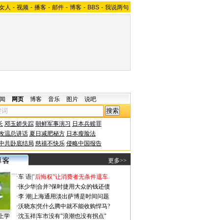
女人
-
视频
-
播客
-
邮件
-
博客
-
BBS
-
我说两句
闻
网页
博客
音乐
图片
说吧
长
邓玉娇失踪
朝鲜军事演习
日本兵赎罪
改温总讲话
夏日减肥秘方
日本瘦脸法
中共卧底结局
慈禧不快乐
侵略中国报告
更多>>
·
车 语
|
"后悔权"让消费者无条件退车
·
张少华
|
合并?保时捷用大众的钱还债
·
李 潮
|
上海通用淡出萨博是时间问题
·
沃晓东
|
凭什么腾中就不能收购悍马?
上学
·
沈玉祥
|
车市没有"浪潮也没有拐点"