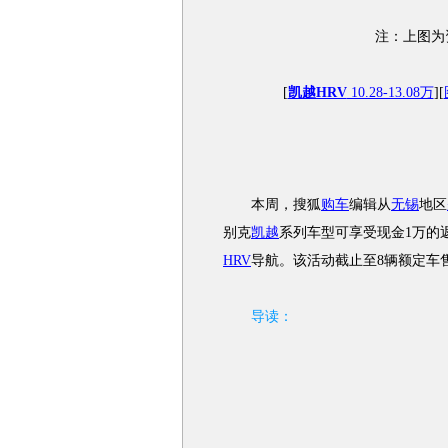
注：上图为
[
凯越HRV
10.28-13.08万
][
本周，搜狐
购车
编辑从
无锡
地区
别克
凯越
系列车型可享受现金1万的
HRV
导航。该活动截止至8辆额定车
导读：