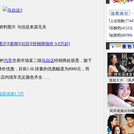
说 吧 排 行
上证指数
(7744
资料图片 与信息来源无关
苏醒吧
(41523)
贴图吧
(68789)
图片
][
新闻
][
社区
][
经销商报价 9.8万起
]
最 热 
村
汽车
交易市场某二级
马自达
经销商处获悉，旗下
优惠，目前1.6L排量的优惠幅度为8000元，而
销商店内现车充足颜色齐全……
谍战大片-《风
最高优惠1.3万
闺房视频自拍