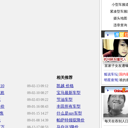
小型车频
紧凑型车频
摄头地图
违章查询
富家子女友遭
狐说车坛
|
国内
相关推荐
明星座驾
|
谁的
10
凯越 价格
09-02-13 09:12
尴尬
宝马最新车型
09-02-10 08:27
惠
节油车型
09-02-03 09:22
卖价
丰田所有车型
09-01-16 08:43
起售
什么是suv车型
09-01-15 14:27
元
帕萨特领驭降价
09-01-08 14:39
每天在吞别人
破万
马自达3降价
08-12-17 08:53