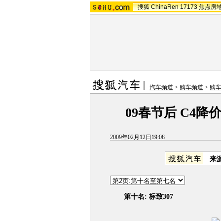
搜狐
ChinaRen
17173
焦点房
汽车频道
>
购车频道
>
购
09春节后 C4降价
2009年02月12日19:08
来
第十名: 标致307