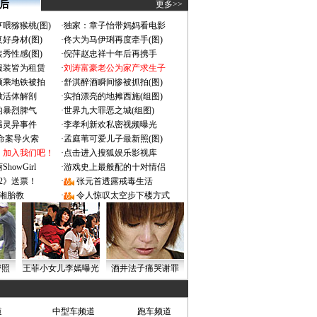
 后
更多>>
喂猕猴桃(图)
·
独家：章子怡带妈妈看电影
好身材(图)
·
佟大为马伊琍再度牵手(图)
秀性感(图)
·
倪萍赵忠祥十年后再携手
服装皆为租赁
·
刘涛富豪老公为家产求生子
颜乘地铁被拍
·
舒淇醉酒瞬间惨被抓拍(图)
做活体解剖
·
实拍漂亮的地摊西施(组图)
的暴烈脾气
·
世界九大罪恶之城(组图)
遇灵异事件
·
李孝利新欢私密视频曝光
成命案导火索
·
孟庭苇可爱儿子最新照(图)
：加入我们吧！
·
点击进入搜狐娱乐影视库
owGirl
·
游戏史上最般配的十对情侣
2》送票！
·
张元首透露戒毒生活
湘胎教
·
令人惊叹太空步下楼方式
密照
王菲小女儿李嫣曝光
酒井法子痛哭谢罪
道
中型车频道
跑车频道