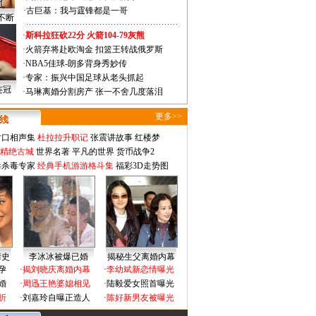
·
古巨基：我与霆锋都是一哥
不断
·
斯科拉狂砍22分 火箭104-79灰熊
·
火箭弃将赴欧淘金 扣篮王转战俄罗斯
·
NBA5佳球-朗多背身秀妙传
·
专家：振兴中国足球从老头抓起
连冠
·
马琳离婚分割房产 张一不舍几度落泪
更多>>
对口相声集
杜拉拉升职记
张震讲故事
红楼梦
-精绝古城
世界名著
平凡的世界
货币战争2
毒杀毒专家
经典手机游游格斗集
福彩3D走势图
情史
李冰冰被爆已婚
揭秘生父离婚内幕
孕
·
揭刘晓庆离婚内幕
·
李幼斌新恋情曝光
婚
·
周迅王艳婆媳相见
·
陆毅爱女照首曝光
折
·
刘嘉玲自曝正造人
·
陈好新男友被曝光