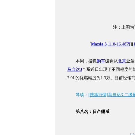
注：上图为
[
Mazda 3
11.8-16.48万
][
本周，搜狐
购车
编辑从
北京
亚运
马自达3
全系近日出现了不同程度的降价
2.0L的优惠幅度为1.3万。目前经
导读：
[搜狐行情]马自达3 二级
第八名：
日产骊威