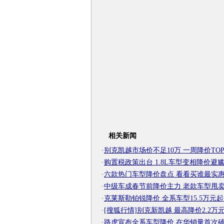
相关新闻
·
别克凯越市场价不足10万 一周降价TOP
·
购置税政策出台 1.8L车型变相降价避
·
六款热门车型降价盘点 看看买谁最实
·
中级车成春节前降价主力 老款车型甩
·
克莱斯勒铂锐降价 全系车型15.5万元
·
[搜狐行情]别克新凯越 最高降价2.2万
·
路虎宣布全系车型降价 在华销量首次