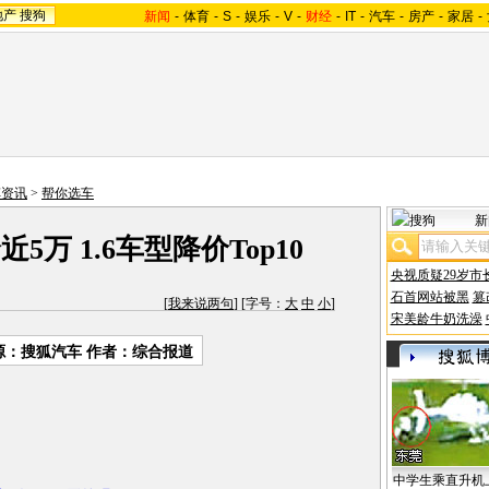
地产
搜狗
新闻
-
体育
-
S
-
娱乐
-
V
-
财经
-
IT
-
汽车
-
房产
-
家居
-
车资讯
>
帮你选车
新
近5万 1.6车型降价Top10
央视质疑29岁市
石首网站被黑
篡
[
我来说两句
] [字号：
大
中
小
]
宋美龄牛奶洗澡
源：搜狐汽车 作者：综合报道
中学生乘直升机