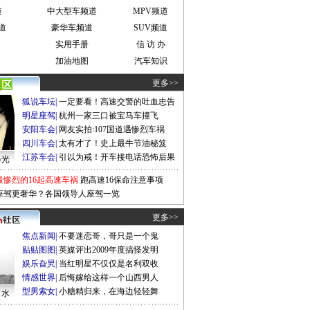
道
中大型车频道
MPV频道
道
豪华车频道
SUV频道
实用手册
信 访 办
加油地图
汽车知识
更多>>
狐说车坛
|
一定要看！高速交警的吐血忠告
明星座驾
|
杭州一家三口被宝马车撞飞
安阳车会
|
网友实拍:107国道遇惨烈车祸
四川车会
|
太有才了！史上最牛节油秘笈
江苏车会
|
引以为戒！开车接电话恐怖后果
曝光
最惨烈的16起高速车祸
跑高速16保命注意事项
座驾更奢华？各国领导人座驾一览
更多>>
焦点新闻
|
不要迷恋哥，哥只是一个鬼
贴贴图图
|
英媒评出2009年度搞怪发明
娱乐旮旯
|
当红明星不仅仅是名利双收
情感世界
|
后悔嫁给这样一个山西男人
型男索女
|
小糖精归来，在海边轻轻舞
口水