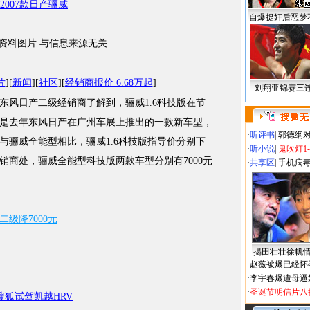
自爆捉奸后恶梦
资料图片 与信息来源无关
片
][
新闻
][
社区
][
经销商报价 6.68万起
]
刘翔亚锦赛三
风日产二级经销商了解到，骊威1.6科技版在节
技版是去年东风日产在广州车展上推出的一款新车型，
·
听评书
|
郭德纲
与骊威全能型相比，骊威1.6科技版指导价分别下
·
听小说
|
鬼吹灯1
级经销商处，骊威全能型科技版两款车型分别有7000元
·
共享区
|
手机病
二级降7000元
揭田壮壮徐帆
·
赵薇被爆已经怀
·
李宇春爆遭母逼
·
圣诞节明信片八