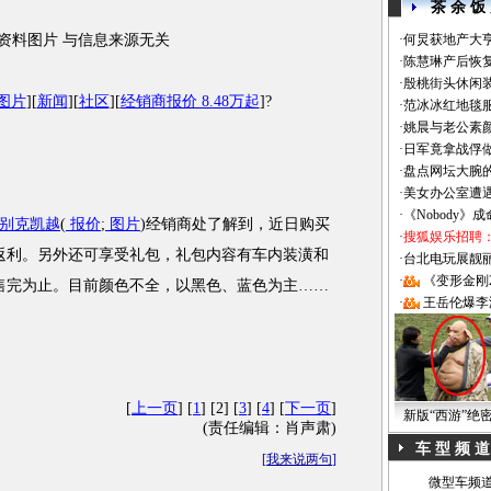
茶 余 饭
资料图片 与信息来源无关
·
何炅获地产大亨
·
陈慧琳产后恢复
·
殷桃街头休闲装
图片
][
新闻
][
社区
][
经销商报价 8.48万起
]?
·
范冰冰红地毯
·
姚晨与老公素
·
日军竟拿战俘
·
盘点网坛大腕
·
美女办公室遭
·
《Nobody》
别克凯越
(
报价
;
图片
)经销商处了解到，近日购买
·
搜狐娱乐招聘
返利。另外还可享受礼包，礼包内容有车内装潢和
·
台北电玩展靓丽Sh
·
《变形金刚
售完为止。目前颜色不全，以黑色、蓝色为主
……
·
王岳伦爆李
[
上一页
] [
1
] [2] [
3
] [
4
] [
下一页
]
新版“西游”绝
(责任编辑：肖声肃)
车 型 频 道
[
我来说两句
]
微型车频