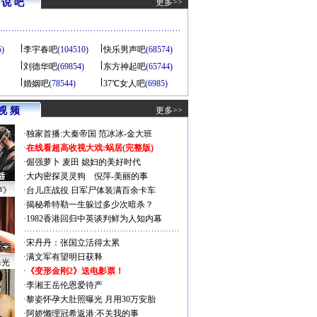
说 吧
更多>>
5)
李宇春吧
(104510)
快乐男声吧
(68574)
刘德华吧
(69854)
东方神起吧
(65744)
婚姻吧
(78544)
37℃女人吧
(6985)
视 频
更多>>
·
独家首播:大秦帝国
范冰冰-金大班
·
在线看超高收视大戏:
蜗居(完整版)
·
倔强萝卜
麦田
媳妇的美好时代
·
大内密探灵灵狗
倪萍-美丽的事
声》
·
台儿庄战役 日军尸体装满百余卡车
·
揭秘希特勒一生躲过多少次暗杀？
·
1982香港回归中英谈判鲜为人知内幕
·
宋丹丹：张国立活得太累
·
满文军有望明日获释
曝光
·
《变形金刚2》送电影票！
·
李湘王岳伦恩爱待产
·
黎姿怀孕大肚照曝光 月用30万安胎
·
阿娇懒理冠希返港:不关我的事