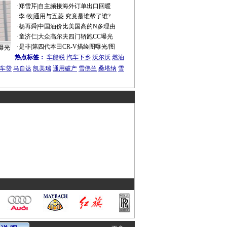
·
郑雪芹
|
自主频接海外订单出口回暖
·
李 牧
|
通用与五菱 究竟是谁帮了谁?
·
杨再舜
|
中国油价比美国高的N多理由
·
童济仁
|
大众高尔夫四门轿跑CC曝光
·
是非
|
第四代本田CR-V描绘图曝光/图
曝光
热点标签：
车船税
汽车下乡
沃尔沃
燃油
车贷
马自达
凯美瑞
通用破产
雪佛兰
桑塔纳
雪