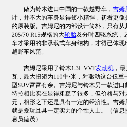
做为铃木进口中国的一款越野车，
吉姆
计，并不大的车身显得短小精悍，初看更像
的原装版。吉姆尼的内部设计简朴，只有从
205/70 R15规格的大
轮胎
及分时四驱系统，
车才采用的非承载式车身结构，才得已体现
越野车风范。
吉姆尼采用了铃木1.3L VVT
发动机
，最
瓦，最大扭矩为110牛•米，对驱动这台仅重
型SUV富富有余。吉姆尼与铃木另一款进口
特拉相比实在显得粗糙了很多，但价格与对
元，相形之下还是具有一定的经济性。吉姆
就是爱玩且具一定实力的个性人士。（信息
息员德茂）