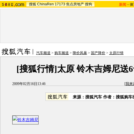
搜狐
ChinaRen
17173
焦点房地产
搜狗
新闻
-
体
汽车频道
>
购车频道
>
降价风暴
>
国产降价
>
太原行情
[搜狐行情]太原 铃木吉姆尼送
2009年02月16日13:46
[
我来
来源：搜狐汽车 作者：搜狐购车