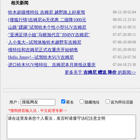
相关新闻
·
铃木超级维特拉 吉姆尼 越野路上好座驾
08-12-30 02:04
·
[搜狐行情]吉姆尼4s无优惠 二级降1000元
08-05-12 22:41
·
山路"蹂躏"试驾铃木个性小型SUV吉姆尼
07-08-31 09:51
·
"亚洲足球小姐"马晓旭代言"JIMNY吉姆尼"
07-07-26 09:11
·
人小鬼大--试驾体验铃木越野车吉姆尼
07-06-26 08:08
·
维特拉和吉姆尼正式在重庆开始销售
07-05-29 09:02
·
Hello Jimny!--试驾铃木SUV吉姆尼
07-05-24 07:56
·
进口铃木SUV维特拉、吉姆尼本月将抵达重庆
07-04-18 23:30
更多关于
吉姆尼 赠送 降价
的新闻>>
用户：
匿名
隐藏地址
设为辩论话题
*搜狗拼音输入法，中文处理专家>>