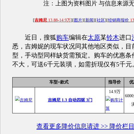
注：上图为资料图片 与信息来源
[
吉姆尼
13.88-14.9万
][
图片
][
新闻
][
社区
][
经销商报价
13
近日，搜狐
购车
编辑在
太原
某
铃木
进口
悉，吉姆妮的现车状况同其他地区类似，目
型，手动型同样缺货需预定。购车的优惠条
不大，可送6千元装璜，如需折现仅有5千元
车型+款式
指导价
优
14.9万
600
吉姆尼 1.3 自动四驱 3门
查看更多降价信息请进 >> 降价栏