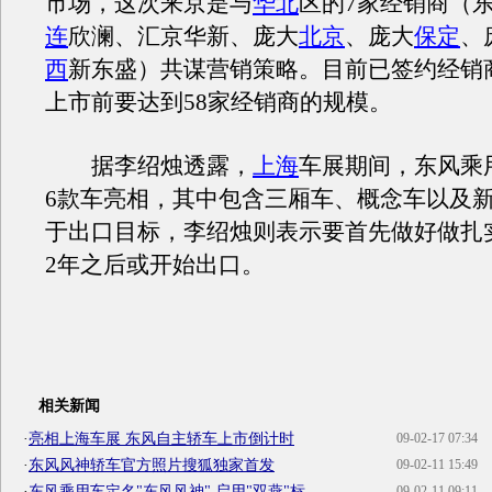
市场，这次来京是与
华北
区的7家经销商（
连
欣澜、汇京华新、庞大
北京
、庞大
保定
、
西
新东盛）共谋营销策略。目前已签约经销商
上市前要达到58家经销商的规模。
据李绍烛透露，
上海
车展期间，东风乘
6款车亮相，其中包含三厢车、概念车以及
于出口目标，李绍烛则表示要首先做好做扎
2年之后或开始出口。
相关新闻
·
亮相上海车展 东风自主轿车上市倒计时
09-02-17 07:34
·
东风风神轿车官方照片搜狐独家首发
09-02-11 15:49
·
东风乘用车定名"东风风神" 启用"双燕"标
09-02-11 09:11