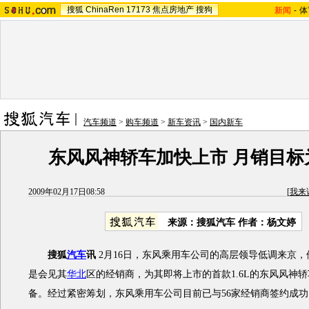
搜狐
ChinaRen
17173
焦点房地产
搜狗
新闻
-
体
汽车频道
>
购车频道
>
新车资讯
>
国内新车
东风风神轿车加快上市 月销目标为
2009年02月17日08:58
[
我来
来源：搜狐汽车 作者：杨文婷
搜狐
汽车
讯
2月16日，东风乘用车公司的高层领导低调来京
是会见其
华北
区的经销商，为其即将上市的首款1.6L的东风风神
备。经过紧密筹划，东风乘用车公司目前已与56家经销商签约成功