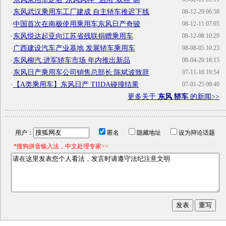
·
东风武汉乘用车工厂建成 自主轿车推迟下线
08-12-29 06:58
·
中国首次在南极使用乘用车东风日产奇骏
08-12-11 07:05
·
东风悦达起亚向江苏省残联捐赠乘用车
08-12-08 10:29
·
广西建设汽车产业基地 发展轿车乘用车
08-08-05 10:23
·
东风柳汽:进军轿车市场 年内推出新品
08-04-20 18:15
·
东风日产乘用车公司销售总部长:陈斌波致辞
07-11-16 19:54
·
【A类乘用车】东风日产 TIIDA碰撞结果
07-01-25 09:40
更多关于
东风 轿车
的新闻>>
用户：
匿名
隐藏地址
设为辩论话题
*搜狗拼音输入法，中文处理专家>>