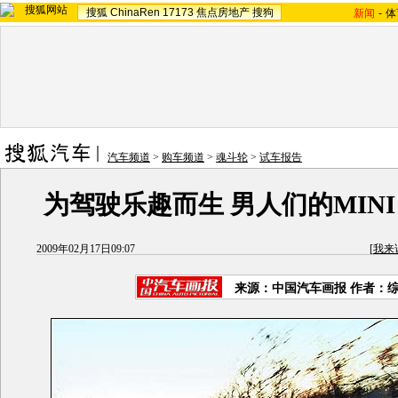
搜狐
ChinaRen
17173
焦点房地产
搜狗
新闻
-
体
汽车频道
>
购车频道
>
魂斗轮
>
试车报告
为驾驶乐趣而生 男人们的MINI Co
2009年02月17日09:07
[
我来
来源：中国汽车画报 作者：