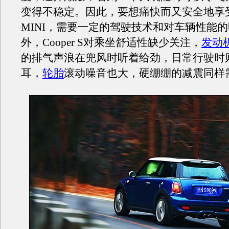
变得不稳定。因此，要想痛快而又安全地享
MINI，需要一定的驾驶技术和对车辆性能
外，Cooper S对乘坐舒适性缺少关注，
发动
的排气声浪在兜风时听着给劲，日常行驶时
耳，
轮胎
滚动噪音也大，硬绷绷的减震同样