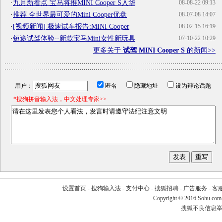
·
九月新看点 宝马将推MINI Cooper S入华
08-08-22 09:13
·
推荐 全世界最可爱的Mini Cooper优盘
08-07-08 14:07
·
[视频新闻] 极速试车报告:MINI Cooper
08-02-15 16:19
·
短途试驾体验--新款宝马Mini女性新玩具
07-10-22 10:29
更多关于
试驾 MINI Cooper S
的新闻>>
用户：
匿名
隐藏地址
设为辩论话题
*搜狗拼音输入法，中文处理专家>>
设置首页
-
搜狗输入法
-
支付中心
-
搜狐招聘
-
广告服务
-
客
Copyright
©
2016 Sohu.com
搜狐不良信息