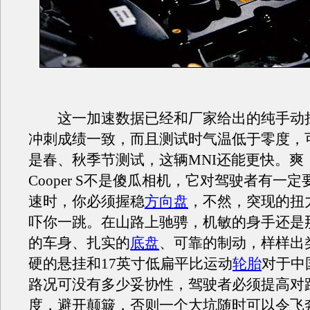
这一加速数据已经和厂家给出的纯手动挡Coo
冲刺成绩一致，而且测试时气温低于零度，
是春、秋季节测试，这辆MNI还能更快。爽
Cooper S不是傻瓜相机，它对驾驶者有一
速时，你必须握稳
方向盘
，不然，突现的扭
吓你一跳。在山路上驰骋，机敏的身手还是
的车身、扎实的
底盘
、可靠的制动，样样出
硬的悬挂和17英寸低扁平比运动
轮胎
对于中
路况可没有多少妥协性，驾驶者必须提高对
度，避开颠簸，否则一个大坑随时可以令飞奔的C