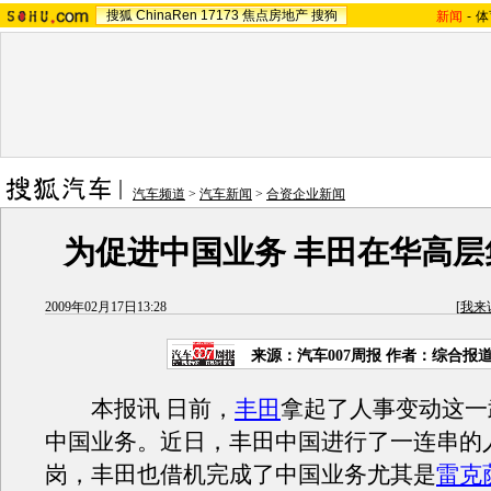
搜狐
ChinaRen
17173
焦点房地产
搜狗
新闻
-
体
汽车频道
>
汽车新闻
>
合资企业新闻
为促进中国业务 丰田在华高层
2009年02月17日13:28
[
我来
来源：汽车007周报 作者：综合报
本报讯 日前，
丰田
拿起了人事变动这一
中国业务。近日，丰田中国进行了一连串的
岗，丰田也借机完成了中国业务尤其是
雷克