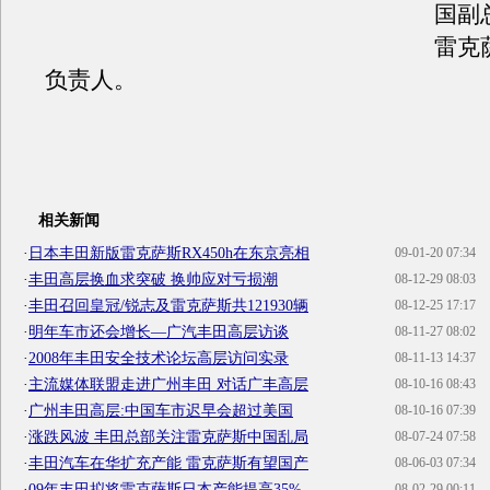
国副
雷克
负责人。
相关新闻
·
日本丰田新版雷克萨斯RX450h在东京亮相
09-01-20 07:34
·
丰田高层换血求突破 换帅应对亏损潮
08-12-29 08:03
·
丰田召回皇冠/锐志及雷克萨斯共121930辆
08-12-25 17:17
·
明年车市还会增长—广汽丰田高层访谈
08-11-27 08:02
·
2008年丰田安全技术论坛高层访问实录
08-11-13 14:37
·
主流媒体联盟走进广州丰田 对话广丰高层
08-10-16 08:43
·
广州丰田高层:中国车市迟早会超过美国
08-10-16 07:39
·
涨跌风波 丰田总部关注雷克萨斯中国乱局
08-07-24 07:58
·
丰田汽车在华扩充产能 雷克萨斯有望国产
08-06-03 07:34
·
09年丰田拟将雷克萨斯日本产能提高35%
08-02-29 00:11