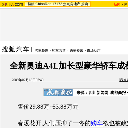
搜狐
ChinaRen
17173
焦点房地产
搜狗
新闻
-
体
汽车频道
>
购车频道
>
购车资讯
>
市场动态
全新奥迪A4L加长型豪华轿车成
2009年02月18日07:40
[
我来
来源：四川新闻网-成都商报
售价29.88万~53.88万元
春暖花开,人们压抑了一冬的
购车
欲也被政