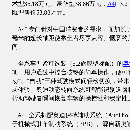
术型36.18万元、豪华型38.86万元；
A4
L 3.2
舰型售价53.88万元。
A4L专门针对中国消费者的需求，而加长了轴
毫米的超长轴距使乘坐者尽享从容、惬意的
间。
全系车型皆可选装（3.2旗舰型标配）的
奥
项，用户通过中控台按键的简单操作，便可在
动”、“自动”三种驾驶模式间轻松切换，带
乘体验。奥迪动态转向系统可智能识别道路
帮助驾驶者瞬间恢复车辆的操控性和稳定性
A4L全系标配奥迪保持辅助系统（Audi hold 
子机械式驻车制动系统（EPB）。源自新奥迪