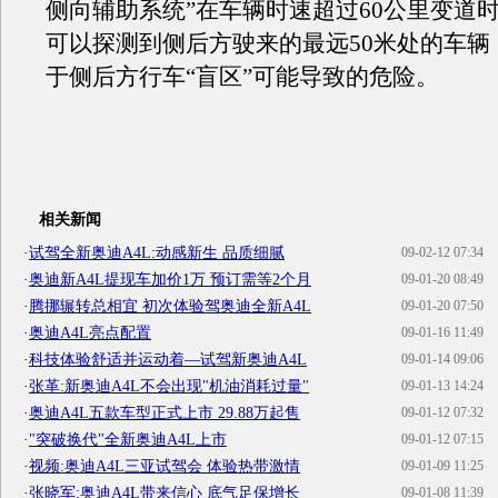
侧向辅助系统”在车辆时速超过60公里变道
可以探测到侧后方驶来的最远50米处的车辆
于侧后方行车“盲区”可能导致的危险。
相关新闻
·
试驾全新奥迪A4L:动感新生 品质细腻
09-02-12 07:34
·
奥迪新A4L提现车加价1万 预订需等2个月
09-01-20 08:49
·
腾挪辗转总相宜 初次体验驾奥迪全新A4L
09-01-20 07:50
·
奥迪A4L亮点配置
09-01-16 11:49
·
科技体验舒适并运动着—试驾新奥迪A4L
09-01-14 09:06
·
张革:新奥迪A4L不会出现"机油消耗过量"
09-01-13 14:24
·
奥迪A4L五款车型正式上市 29.88万起售
09-01-12 07:32
·
"突破换代"全新奥迪A4L上市
09-01-12 07:15
·
视频:奥迪A4L三亚试驾会 体验热带激情
09-01-09 11:25
·
张晓军:奥迪A4L带来信心 底气足保增长
09-01-08 11:39