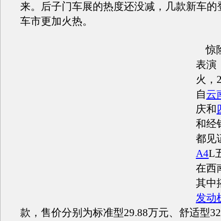
来。后子门车展的热度还没减，几款新车的
车市更加火热。
惊险
表演
火，
自
云
庆和
和经
都见
A4
L
在西
其中搭
发动
款，售价分别为标准型29.88万元、舒适型32